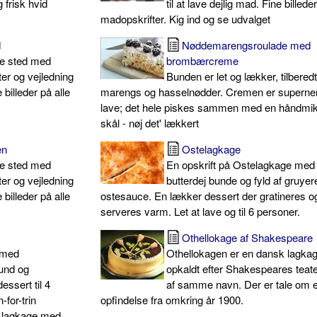
g frisk hvid
til at lave dejlig mad. Fine billede
madopskrifter. Kig ind og se udvalget
d
Nøddemarengsroulade med
te sted med
brombærcreme
ter og vejledning
Bunden er let og lækker, tilberedt
e billeder på alle
marengs og hasselnødder. Cremen er superne
lave; det hele piskes sammen med en håndmik
skål - nøj det' lækkert
en
Ostelagkage
te sted med
En opskrift på Ostelagkage med
ter og vejledning
butterdej bunde og fyld af gruyer
e billeder på alle
ostesauce. En lækker dessert der gratineres o
serveres varm. Let at lave og til 6 personer.
Othellokage af Shakespeare
 med
Othellokagen er en dansk lagkag
und og
opkaldt efter Shakespeares teat
ssert til 4
af samme navn. Der er tale om 
-for-trin
opfindelse fra omkring år 1900.
g lagkage med