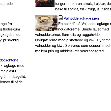
n sprøde
fungerer som en smuk, lækker, del
base til sorbet, frisk frugt, is, flø
Valnøddelagkage igen
kage fra
En opskrift på Valnøddelagkage
tig flødeskum
nougatcreme. Bunde lavet med
agkagebunde.
valnøddekerner, flormelis og æggehvider.
g prisvenlig.
Nougatcreme med piskefløde og kiwi. Pynt m
valnødder og kiwi. Serveres som dessert med
mellem pris og middelsvær sværhedsgrad.
oboschtorte
gsk lagkage med
melglasur.
og 5 min bagetid.
ienser til både