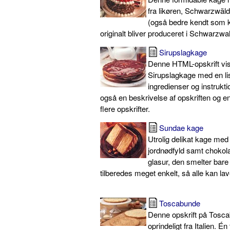
fra likøren, Schwarzwäl
(også bedre kendt som 
originalt bliver produceret i Schwarzwa
Sirupslagkage
Denne HTML-opskrift vis
Sirupslagkage med en li
ingredienser og instrukti
også en beskrivelse af opskriften og en
flere opskrifter.
Sundae kage
Utrolig delikat kage med 
jordnødfyld samt choko
glasur, den smelter bare
tilberedes meget enkelt, så alle kan la
Toscabunde
Denne opskrift på Tos
oprindeligt fra Italien. Én