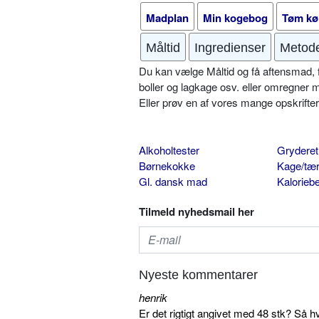
Madplan
Min kogebog
Tøm kø
Måltid
Ingredienser
Metod
Du kan vælge Måltid og få aftensmad, fr
boller og lagkage osv. eller omregner 
Eller prøv en af vores mange opskrift
Alkoholtester
Gryderet
Børnekokke
Kage/tær
Gl. dansk mad
Kalorieb
Tilmeld nyhedsmail her
Nyeste kommentarer
henrik
Er det rigtigt angivet med 48 stk? Så h