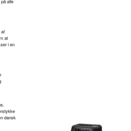
r på alle
 af
m at
ser i en
e
g
e,
erstykke
en dansk