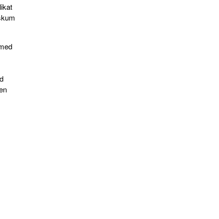
ikat
deskum
 med
ed
 en