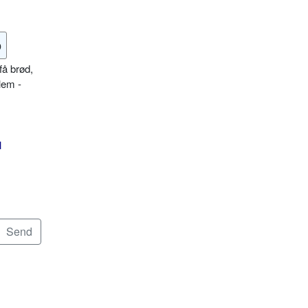
o
få brød,
lem -
l