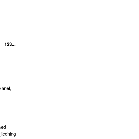
123...
kanel,
med
ejledning