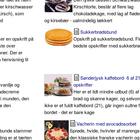
der kirschwasser
Kirschtorte, består af flere lag
kirsch), som
chokoladekage, med lag af flød
ld
og kirsebær - ualmindelig lækkert
Sukkerbrødsbund
er en opskrift på
Opskrift på sukkerbrødsbund. Fi
ste over
bedste opskrifter med sukkerbrø
oner. Der er
 henvisning til
Sønderjysk kaffebord- 6 af 2
vanilje og
opskrifter
ladecreme
Her er et lidt mindre udbud (6) a
 i munden, den
brød og skønne kager, og selvo
ve den
ikke er et fuldt kaffebord (21), går ingen sultne 
bordet - det er bare kage
Vacherin med avocadosorbet
cabunde stammer
Sprøde, hvide, hvirvler af mareng
 ting er at tærten
den klassiske franske vacherin og