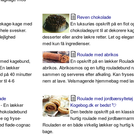
Reven chokolade
dekage-kage med
En luksuriøs opskrift på en flot o
hele svesker.
chokoladepynt til at dekorere kag
lejlighed
desserter eller andre lækre retter. Let og elegan
med kun få ingredienser.
Roulade med abrikos
e med kagebund,
En opskrift på en lækker Roula
. En lækker
abrikos. Abrikosmos og en luftig rouladebund r
d på 40 minutter
sammen og serveres efter afkøling. Kan fryses
 til 4-6
nem at lave. Velsmagende hjemmebag med lav
ade
Roulade med jordbærsyltetøj 
- En lækker
Kogebog.dk er bedst 💘
chokoladebund
Den bedste opskrift på en klassi
e og fryse-
hurtig roulade med jordbærmarm
ed fløde-cognac
Rouladen er en både virkelig lækker og hurtig 
bage.