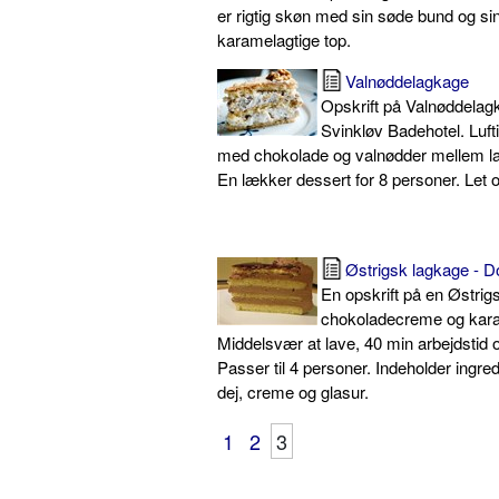
er rigtig skøn med sin søde bund og si
karamelagtige top.
Valnøddelagkage
Opskrift på Valnøddelag
Svinkløv Badehotel. Luf
med chokolade og valnødder mellem l
En lækker dessert for 8 personer. Let o
Østrigsk lagkage - D
En opskrift på en Østri
chokoladecreme og kara
Middelsvær at lave, 40 min arbejdstid 
Passer til 4 personer. Indeholder ingred
dej, creme og glasur.
1
2
3