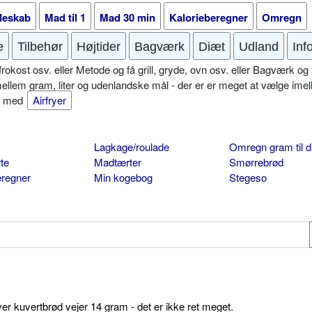
leskab
Mad til 1
Mad 30 min
Kalorieberegner
Omregn
e
Tilbehør
Højtider
Bagværk
Diæt
Udland
Inf
okost osv. eller Metode og få grill, gryde, ovn osv. eller Bagværk og 
mellem gram, liter og udenlandske mål - der er er meget at vælge imel
er med
Airfryer
Lagkage/roulade
Omregn gram til d
te
Madtærter
Smørrebrød
eregner
Min kogebog
Stegeso
ver kuvertbrød vejer 14 gram - det er ikke ret meget.