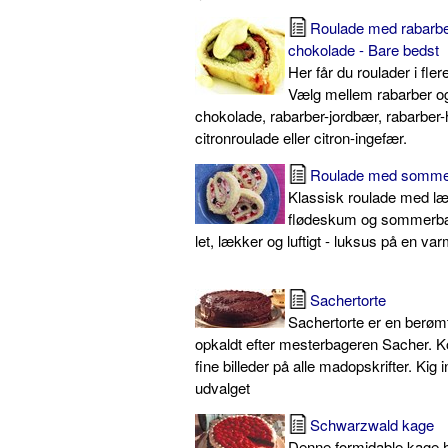
Roulade med rabarbe
chokolade - Bare bedst
Her får du roulader i fle
Vælg mellem rabarber o
chokolade, rabarber-jordbær, rabarber-
citronroulade eller citron-ingefær.
Roulade med somm
Klassisk roulade med læk
flødeskum og sommerbæ
let, lækker og luftigt - luksus på en 
Sachertorte
Sachertorte er en berømt
opkaldt efter mesterbageren Sacher. 
fine billeder på alle madopskrifter. Kig 
udvalget
Schwarzwald kage
Denne formidable kage ha