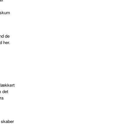
eskum
nd de
d her.
1
f lækkert
m det
fra
s skaber