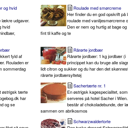
r og hvid
Roulade med smørcreme
Her finder du en god opskrift på
re lækre udgaver.
roulade med vaniljesmørcreme 
g hvid
Den er nem og hurtig at bage og
hindbær,
fint til kaffe og te
erbær
Rårørte jordbær
kert fyld af
Rårørte jordbær: 1 kg jordbær (i
r. Rouladen er
princippet kan du bruge alle slag
varm sommerdag
lidt citron og sukker og du har den det skønnes
rårørte jordbærsyltetøj
Sachertærte nr. 1
 østrigsk tærte
En østrigsk kagespecialitet, som
Kogebog.dk har
serveres på hotel Sacher i Wien
ind og se
består af chokoladebunde, der 
sammen om abrikosmos
Schwarzwaldertorte
r fået sit navn
Den tyske dessert Schwarzwäld