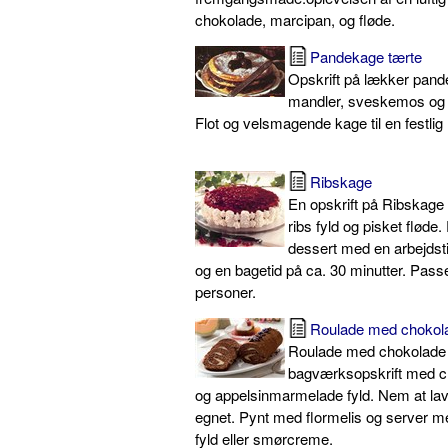
chokolade, marcipan, og fløde.
Pandekage tærte
Opskrift på lækker pan
mandler, sveskemos og 
Flot og velsmagende kage til en festlig 
Ribskage
En opskrift på Ribskag
ribs fyld og pisket fløde
dessert med en arbejdsti
og en bagetid på ca. 30 minutter. Passer
personer.
Roulade med chokol
Roulade med chokolade 
bagværksopskrift med 
og appelsinmarmelade fyld. Nem at lav
egnet. Pynt med flormelis og server m
fyld eller smørcreme.