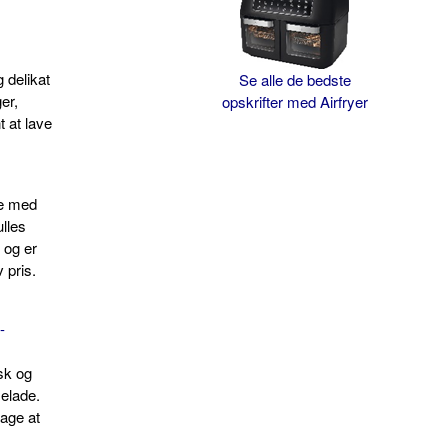
g delikat
Se alle de bedste
er,
opskrifter med Airfryer
t at lave
de med
ulles
 og er
 pris.
-
sk og
elade.
kage at