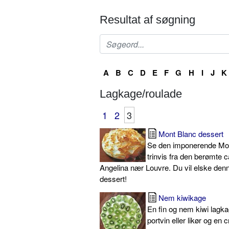
Resultat af søgning
A
B
C
D
E
F
G
H
I
J
K
Lagkage/roulade
1
2
3
Mont Blanc dessert
Se den imponerende Mon
trinvis fra den berømte 
Angelina nær Louvre. Du vil elske den
dessert!
Nem kiwikage
En fin og nem kiwi lag
portvin eller likør og en