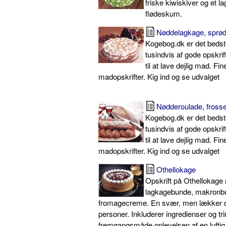
friske kiwiskiver og et la
flødeskum.
Nøddelagkage, sprø
Kogebog.dk er det beds
tusindvis af gode opskrif
til at lave dejlig mad. Fin
madopskrifter. Kig ind og se udvalget
Nødderoulade, fross
Kogebog.dk er det beds
tusindvis af gode opskrif
til at lave dejlig mad. Fin
madopskrifter. Kig ind og se udvalget
Othellokage
Opskrift på Othellokage
lagkagebunde, makronb
fromagecreme. En svær, men lækker de
personer. Inkluderer ingredienser og trin
fremgangsmåde.oplevelsen af en lufti