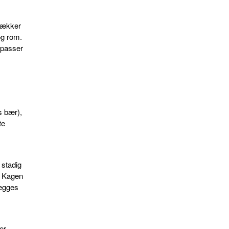
 lækker
og rom.
 passer
s bær),
te
 stadig
. Kagen
lægges
er