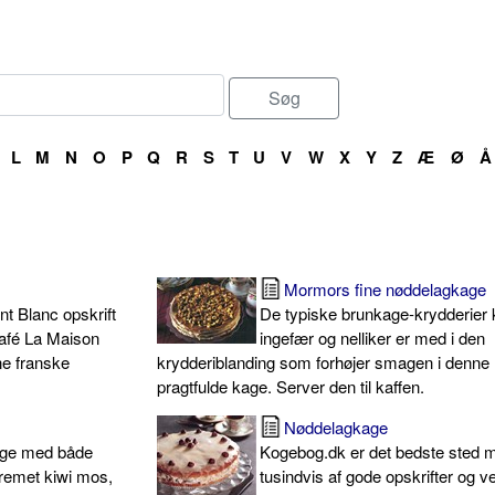
L
M
N
O
P
Q
R
S
T
U
V
W
X
Y
Z
Æ
Ø
Å
Mormors fine nøddelagkage
t Blanc opskrift
De typiske brunkage-krydderier 
café La Maison
ingefær og nelliker er med i den
ne franske
krydderiblanding som forhøjer smagen i denne
pragtfulde kage. Server den til kaffen.
Nøddelagkage
kage med både
Kogebog.dk er det bedste sted 
 cremet kiwi mos,
tusindvis af gode opskrifter og v