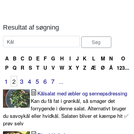
Resultat af søgning
A
B
C
D
E
F
G
H
I
J
K
L
M
N
O
P
Q
R
S
T
U
V
W
X
Y
Z
Æ
Ø
Å
123...
1
2
3
4
5
6
7
...
Kålsalat med æbler og sennepsdressing
Kan du få fat i grønkål, så smager det
forrygende i denne salat. Alternativt bruger
du savoykål eller hvidkål. Salaten bliver et kæmpe hit ✅
prøv selv