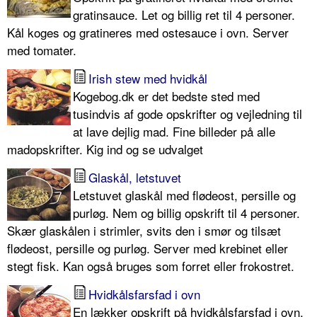
gratinsauce. Let og billig ret til 4 personer.
Kål koges og gratineres med ostesauce i ovn. Server
med tomater.
Irish stew med hvidkål
Kogebog.dk er det bedste sted med
tusindvis af gode opskrifter og vejledning til
at lave dejlig mad. Fine billeder på alle
madopskrifter. Kig ind og se udvalget
Glaskål, letstuvet
Letstuvet glaskål med flødeost, persille og
purløg. Nem og billig opskrift til 4 personer.
Skær glaskålen i strimler, svits den i smør og tilsæt
flødeost, persille og purløg. Server med krebinet eller
stegt fisk. Kan også bruges som forret eller frokostret.
Hvidkålsfarsfad i ovn
En lækker opskrift på hvidkålsfarsfad i ovn,