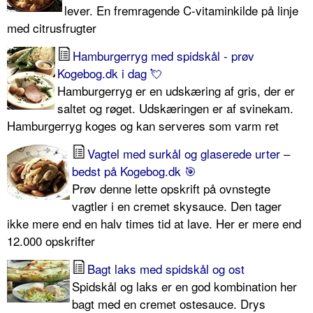
lever. En fremragende C-vitaminkilde på linje
med citrusfrugter
Hamburgerryg med spidskål - prøv
Kogebog.dk i dag 💘
Hamburgerryg er en udskæring af gris, der er
saltet og røget. Udskæringen er af svinekam.
Hamburgerryg koges og kan serveres som varm ret
Vagtel med surkål og glaserede urter –
bedst på Kogebog.dk 🎯
Prøv denne lette opskrift på ovnstegte
vagtler i en cremet skysauce. Den tager
ikke mere end en halv times tid at lave. Her er mere end
12.000 opskrifter
Bagt laks med spidskål og ost
Spidskål og laks er en god kombination her
bagt med en cremet ostesauce. Drys