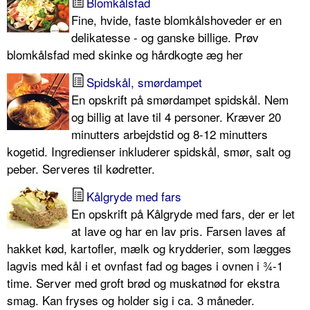
Blomkålsfad
Fine, hvide, faste blomkålshoveder er en
delikatesse - og ganske billige. Prøv
blomkålsfad med skinke og hårdkogte æg her
Spidskål, smørdampet
En opskrift på smørdampet spidskål. Nem
og billig at lave til 4 personer. Kræver 20
minutters arbejdstid og 8-12 minutters
kogetid. Ingredienser inkluderer spidskål, smør, salt og
peber. Serveres til kødretter.
Kålgryde med fars
En opskrift på Kålgryde med fars, der er let
at lave og har en lav pris. Farsen laves af
hakket kød, kartofler, mælk og krydderier, som lægges
lagvis med kål i et ovnfast fad og bages i ovnen i ¾-1
time. Server med groft brød og muskatnød for ekstra
smag. Kan fryses og holder sig i ca. 3 måneder.