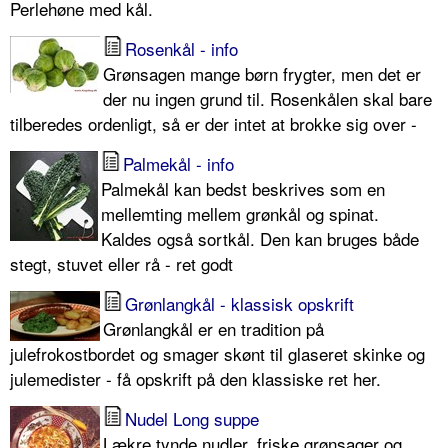
Perlehøne med kål.
Rosenkål - info
Grønsagen mange børn frygter, men det er
der nu ingen grund til. Rosenkålen skal bare
tilberedes ordenligt, så er der intet at brokke sig over -
Palmekål - info
Palmekål kan bedst beskrives som en
mellemting mellem grønkål og spinat.
Kaldes også sortkål. Den kan bruges både
stegt, stuvet eller rå - ret godt
Grønlangkål - klassisk opskrift
Grønlangkål er en tradition på
julefrokostbordet og smager skønt til glaseret skinke og
julemedister - få opskrift på den klassiske ret her.
Nudel Long suppe
Lækre tynde nudler, friske grønsager og