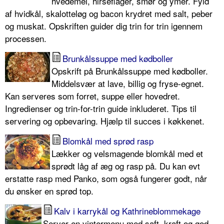
hvedemel, hirseflager, smør og ymer. Fyld
af hvidkål, skalotteløg og bacon krydret med salt, peber
og muskat. Opskriften guider dig trin for trin igennem
processen.
Brunkålssuppe med kødboller
Opskrift på Brunkålssuppe med kødboller.
Middelsvær at lave, billig og fryse-egnet.
Kan serveres som forret, suppe eller hovedret.
Ingredienser og trin-for-trin guide inkluderet. Tips til
servering og opbevaring. Hjælp til succes i køkkenet.
Blomkål med sprød rasp
Lækker og velsmagende blomkål med et
sprødt låg af æg og rasp på. Du kan evt
erstatte rasp med Panko, som også fungerer godt, når
du ønsker en sprød top.
Kalv i karrykål og Kathrineblommekage
Server en vintermenu med saft, kraft og god