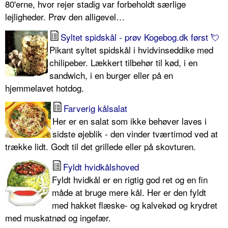
80'erne, hvor rejer stadig var forbeholdt særlige
lejligheder. Prøv den alligevel…
Syltet spidskål - prøv Kogebog.dk først 💘
Pikant syltet spidskål i hvidvinseddike med
chilipeber. Lækkert tilbehør til kød, i en
sandwich, i en burger eller på en
hjemmelavet hotdog.
Farverig kålsalat
Her er en salat som ikke behøver laves i
sidste øjeblik - den vinder tværtimod ved at
trække lidt. Godt til det grillede eller på skovturen.
Fyldt hvidkålshoved
Fyldt hvidkål er en rigtig god ret og en fin
måde at bruge mere kål. Her er den fyldt
med hakket flæske- og kalvekød og krydret
med muskatnød og ingefær.