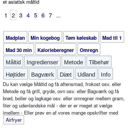
et asiatisk måltid
1
2
3
4
5
6
7
...
Madplan
Min kogebog
Tøm køleskab
Mad til 1
Mad 30 min
Kalorieberegner
Omregn
Måltid
Ingredienser
Metode
Tilbehør
Højtider
Bagværk
Diæt
Udland
Info
Du kan vælge Måltid og få aftensmad, frokost osv. eller
Metode og få grill, gryde, ovn osv. eller Bagværk og få
brød, boller og lagkage osv. eller omregner mellem gram,
liter og udenlandske mål - der er er meget at vælge
imellem - Eller prøv en af vores mange opskrifter med
Airfryer