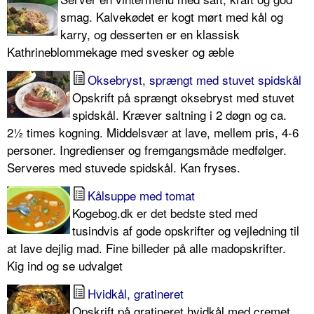
smag. Kalvekødet er kogt mørt med kål og
karry, og desserten er en klassisk
Kathrineblommekage med svesker og æble
Oksebryst, sprængt med stuvet spidskål
Opskrift på sprængt oksebryst med stuvet
spidskål. Kræver saltning i 2 døgn og ca.
2½ times kogning. Middelsvær at lave, mellem pris, 4-6
personer. Ingredienser og fremgangsmåde medfølger.
Serveres med stuvede spidskål. Kan fryses.
Kålsuppe med tomat
Kogebog.dk er det bedste sted med
tusindvis af gode opskrifter og vejledning til
at lave dejlig mad. Fine billeder på alle madopskrifter.
Kig ind og se udvalget
Hvidkål, gratineret
Opskrift på gratineret hvidkål med cremet