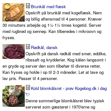
Brunkål med flæsk
Opskrift på brunkål med kogeflæsk. Nem
og billig aftensmad til 4 personer. Kræver
30 minutters arbejde og 1¼-1½ times kogetid. Server
med rugbrød og sennep. Kan tilberedes i mikroovn og
fryses.
Rødkål, dansk
Opskrift på dansk rødkål med smør, eddike,
ribssaft og krydderier. Kog kålen langsomt i
en gryde og server den som tilbehør til diverse retter.
Kan fryses og holde i op til 2-3 måneder. Let at lave og
lav pris. Passer til 4 personer.
Kold blomkålsret - prøv Kogebog.dk i dag
💘
Denne sommerlige blomkålsret blev typisk
serveret som gæsteret i 1970'erne og