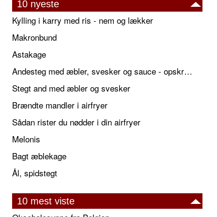
10 nyeste
Kylling i karry med ris - nem og lækker
Makronbund
Astakage
Andesteg med æbler, svesker og sauce - opskrift også til jul
Stegt and med æbler og svesker
Brændte mandler i airfryer
Sådan rister du nødder i din airfryer
Melonis
Bagt æblekage
Ål, spidstegt
10 mest viste