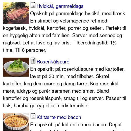
Hvidkål, gammeldags
Opskrift på gammeldags hvidkål med flæsk.
En simpel og velsmagende ret med
kogeflæsk, hvidkål, kartofler, porrer og selleri. Perfekt til
en hyggelig aften med familien. Server med sennep og
rugbrød. Let at lave og lav pris. Tilberedningstid: 1½
time. Til 6 personer.
Rosenkålspuré
En opskrift på rosenkålspuré med kartofler,
lavet på 30 min. med tilbehør. Skræl
kartofler, kog dem møre og damp tørre. Kog rosenkål
møre, afdryp og purér sammen med smør. Bland
kartofler og rosenkålspuré, smag til og server. Passer til
fisk, hamburgerryg eller medisterpølse.
Kåltærte med bacon
En opskrift på kåltærte med bacon. Dej af