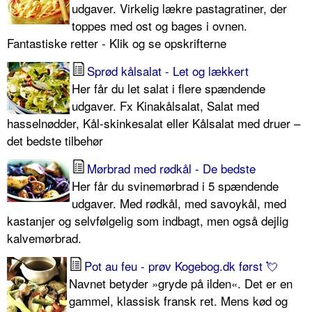
udgaver. Virkelig lækre pastagratiner, der
toppes med ost og bages i ovnen.
Fantastiske retter - Klik og se opskrifterne
Sprød kålsalat - Let og lækkert
Her får du let salat i flere spændende
udgaver. Fx Kinakålsalat, Salat med
hasselnødder, Kål-skinkesalat eller Kålsalat med druer –
det bedste tilbehør
Mørbrad med rødkål - De bedste
Her får du svinemørbrad i 5 spændende
udgaver. Med rødkål, med savoykål, med
kastanjer og selvfølgelig som indbagt, men også dejlig
kalvemørbrad.
Pot au feu - prøv Kogebog.dk først 💘
Navnet betyder »gryde på ilden«. Det er en
gammel, klassisk fransk ret. Mens kød og