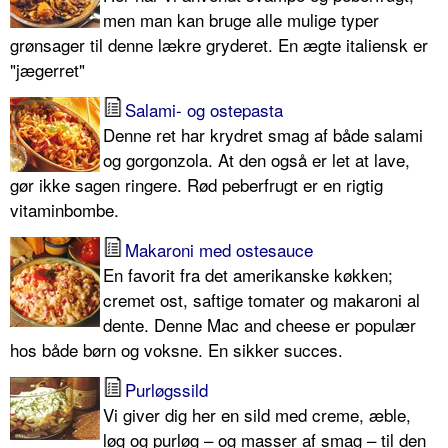
men man kan bruge alle mulige typer
grønsager til denne lækre gryderet. En ægte italiensk er
"jægerret"
Salami- og ostepasta
Denne ret har krydret smag af både salami
og gorgonzola. At den også er let at lave,
gør ikke sagen ringere. Rød peberfrugt er en rigtig
vitaminbombe.
Makaroni med ostesauce
En favorit fra det amerikanske køkken;
cremet ost, saftige tomater og makaroni al
dente. Denne Mac and cheese er populær
hos både børn og voksne. En sikker succes.
Purløgssild
Vi giver dig her en sild med creme, æble,
løg og purløg – og masser af smag – til den