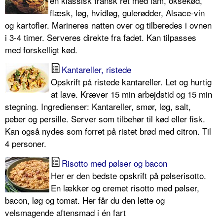
en klassisk fransk ret med lam, oksekød,
flæsk, løg, hvidløg, gulerødder, Alsace-vin
og kartofler. Marineres natten over og tilberedes i ovnen
i 3-4 timer. Serveres direkte fra fadet. Kan tilpasses
med forskelligt kød.
Kantareller, ristede
Opskrift på ristede kantareller. Let og hurtig
at lave. Kræver 15 min arbejdstid og 15 min
stegning. Ingredienser: Kantareller, smør, løg, salt,
peber og persille. Server som tilbehør til kød eller fisk.
Kan også nydes som forret på ristet brød med citron. Til
4 personer.
Risotto med pølser og bacon
Her er den bedste opskrift på pølserisotto.
En lækker og cremet risotto med pølser,
bacon, løg og tomat. Her får du den lette og
velsmagende aftensmad i én fart