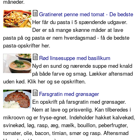
måneder.
Gratineret penne med tomat - De bedste
Her får du pasta i 5 spændende udgaver.
Der er så mange skønne måder at lave
pasta på og pasta er nem hverdagsmad - få de bedste
pasta-opskrifter her.
Rød linsesuppe med basilikum
Nyd en sund og nærende suppe med knald
på både farve og smag. Lækker aftensmad
uden kød. Klik her og se opskriften.
Farsgratin med grønsager
En opskrift på farsgratin med grønsager.
Nem at lave og prisvenlig. Kan tilberedes i
mikroovn og er fryse-egnet. Indeholder hakket kalvekød,
svinekød, løg, rasp, æg, mælk, bouillon, peberfrugter,
tomater, olie, bacon, timian, smør og rasp. Aftensmad