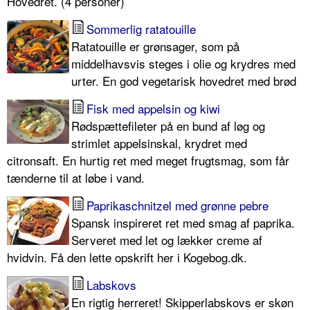
Hovedret. (4 personer)
Sommerlig ratatouille
Ratatouille er grønsager, som på
middelhavsvis steges i olie og krydres med
urter. En god vegetarisk hovedret med brød
Fisk med appelsin og kiwi
Rødspættefileter på en bund af løg og
strimlet appelsinskal, krydret med
citronsaft. En hurtig ret med meget frugtsmag, som får
tænderne til at løbe i vand.
Paprikaschnitzel med grønne pebre
Spansk inspireret ret med smag af paprika.
Serveret med let og lækker creme af
hvidvin. Få den lette opskrift her i Kogebog.dk.
Labskovs
En rigtig herreret! Skipperlabskovs er skøn