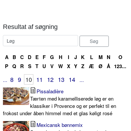
Resultat af søgning
A
B
C
D
E
F
G
H
I
J
K
L
M
N
O
P
Q
R
S
T
U
V
W
X
Y
Z
Æ
Ø
Å
123...
8
9
10
11
12
13
14
...
...
Pissaladière
Tærten med karamelliserede løg er en
klassiker i Provence og er perfekt til en
frokost under åben himmel med et glas køligt rosé
Mexicansk bønnemix