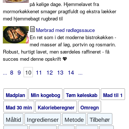
på kølige dage. Hjemmelavet fra
mormorkøkkenet smager pragtfuldt og ekstra lækker
med hjemmebagt rugbrød til
Mørbrad med rødløgssauce
En ret som i det moderne bistrokøkken -
med masser af løg, portvin og rosmarin.
Robust, hurtigt lavet, men særdeles raffineret - få
succes med denne opskrift 💖
8
9
10
11
12
13
14
...
...
Madplan
Min kogebog
Tøm køleskab
Mad til 1
Mad 30 min
Kalorieberegner
Omregn
Måltid
Ingredienser
Metode
Tilbehør