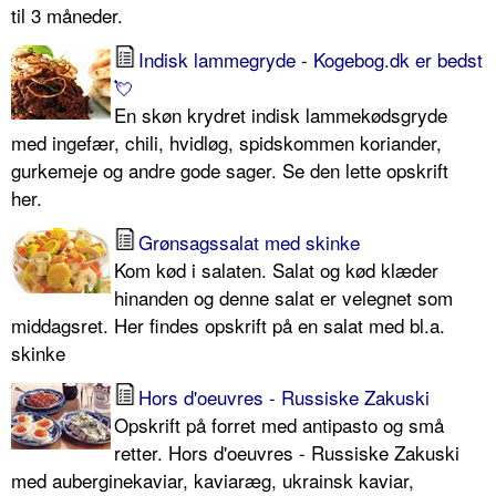
til 3 måneder.
Indisk lammegryde - Kogebog.dk er bedst
💘
En skøn krydret indisk lammekødsgryde
med ingefær, chili, hvidløg, spidskommen koriander,
gurkemeje og andre gode sager. Se den lette opskrift
her.
Grønsagssalat med skinke
Kom kød i salaten. Salat og kød klæder
hinanden og denne salat er velegnet som
middagsret. Her findes opskrift på en salat med bl.a.
skinke
Hors d'oeuvres - Russiske Zakuski
Opskrift på forret med antipasto og små
retter. Hors d'oeuvres - Russiske Zakuski
med auberginekaviar, kaviaræg, ukrainsk kaviar,