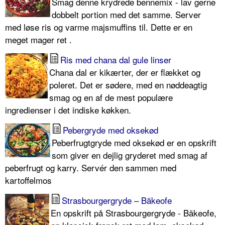
Smag denne krydrede bennemix - lav gerne
dobbelt portion med det samme. Server
med løse ris og varme majsmuffins til. Dette er en
meget mager ret .
Ris med chana dal gule linser
Chana dal er kikærter, der er flækket og
poleret. Det er sødere, med en nøddeagtig
smag og en af de mest populære
ingredienser i det indiske køkken.
Pebergryde med oksekød
Peberfrugtgryde med oksekød er en opskrift
som giver en dejlig gryderet med smag af
peberfrugt og karry. Servér den sammen med
kartoffelmos
Strasbourgergryde – Bäkeofe
En opskrift på Strasbourgergryde - Bäkeofe,