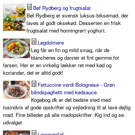
Bøf Rydberg og frugtsalat
Bøf Rydberg er svensk luksus-biksemad, der
laves af godt oksekød. Desserten en frisk
frugtsalat med honningrørt yoghurt.
Løgdolmere
Løg får en fin og mild smag, når de
blancheres og danner et fint gemme for
farsen. Her er en virkelig lækker ret med kød og
koriander, det er altid godt!
Fettuccine verdi Bolognese - Grøn
båndspaghetti med kødsauce
Kogebog.dk er det bedste sted med
tusindvis af gode opskrifter og vejledning til at lave dejlig
mad. Fine billeder på alle madopskrifter. Kig ind og se
udvalget
Lammepilaf