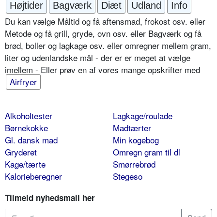
Højtider
Bagværk
Diæt
Udland
Info
Du kan vælge Måltid og få aftensmad, frokost osv. eller
Metode og få grill, gryde, ovn osv. eller Bagværk og få
brød, boller og lagkage osv. eller omregner mellem gram,
liter og udenlandske mål - der er er meget at vælge
imellem - Eller prøv en af vores mange opskrifter med
Airfryer
Alkoholtester
Lagkage/roulade
Børnekokke
Madtærter
Gl. dansk mad
Min kogebog
Gryderet
Omregn gram til dl
Kage/tærte
Smørrebrød
Kalorieberegner
Stegeso
Tilmeld nyhedsmail her