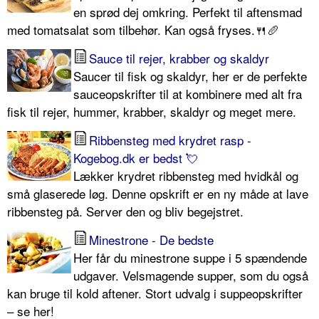
en sprød dej omkring. Perfekt til aftensmad
med tomatsalat som tilbehør. Kan også fryses.🍴🥖
Sauce til rejer, krabber og skaldyr
Saucer til fisk og skaldyr, her er de perfekte
sauceopskrifter til at kombinere med alt fra
fisk til rejer, hummer, krabber, skaldyr og meget mere.
Ribbensteg med krydret rasp -
Kogebog.dk er bedst 💘
Lækker krydret ribbensteg med hvidkål og
små glaserede løg. Denne opskrift er en ny måde at lave
ribbensteg på. Server den og bliv begejstret.
Minestrone - De bedste
Her får du minestrone suppe i 5 spændende
udgaver. Velsmagende supper, som du også
kan bruge til kold aftener. Stort udvalg i suppeopskrifter
– se her!