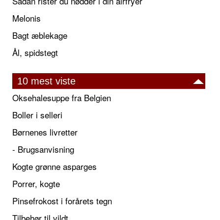
Sådan rister du nødder i din airfryer
Melonis
Bagt æblekage
Ål, spidstegt
10 mest viste
Oksehalesuppe fra Belgien
Boller i selleri
Børnenes livretter
- Brugsanvisning
Kogte grønne asparges
Porrer, kogte
Pinsefrokost i forårets tegn
Tilbehør til vildt