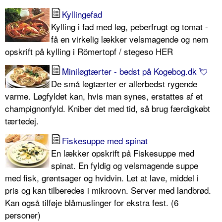
Kyllingefad
Kylling i fad med løg, peberfrugt og tomat -
få en virkelig lækker velsmagende og nem
opskrift på kylling i Römertopf / stegeso HER
Miniløgtærter - bedst på Kogebog.dk 💘
De små løgtærter er allerbedst rygende
varme. Løgfyldet kan, hvis man synes, erstattes af et
champignonfyld. Kniber det med tid, så brug færdigkøbt
tærtedej.
Fiskesuppe med spinat
En lækker opskrift på Fiskesuppe med
spinat. En fyldig og velsmagende suppe
med fisk, grøntsager og hvidvin. Let at lave, middel i
pris og kan tilberedes i mikroovn. Server med landbrød.
Kan også tilføje blåmuslinger for ekstra fest. (6
personer)