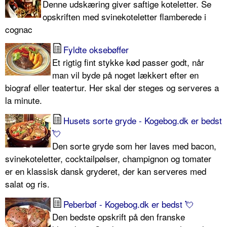
Denne udskæring giver saftige koteletter. Se
opskriften med svinekoteletter flamberede i
cognac
Fyldte oksebøffer
Et rigtig fint stykke kød passer godt, når
man vil byde på noget lækkert efter en
biograf eller teatertur. Her skal der steges og serveres a
la minute.
Husets sorte gryde - Kogebog.dk er bedst
💘
Den sorte gryde som her laves med bacon,
svinekoteletter, cocktailpølser, champignon og tomater
er en klassisk dansk gryderet, der kan serveres med
salat og ris.
Peberbøf - Kogebog.dk er bedst 💘
Den bedste opskrift på den franske