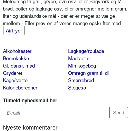
Metode og få grill, gryde, ovn osv. eller Bagværk og få
brød, boller og lagkage osv. eller omregner mellem gram,
liter og udenlandske mål - der er er meget at vælge
imellem - Eller prøv en af vores mange opskrifter med
Airfryer
Alkoholtester
Lagkage/roulade
Børnekokke
Madtærter
Gl. dansk mad
Min kogebog
Gryderet
Omregn gram til dl
Kage/tærte
Smørrebrød
Kalorieberegner
Stegeso
Tilmeld nyhedsmail her
Nyeste kommentarer