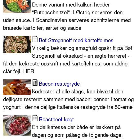
Denne variant med kalkun hedder
"Putenschnitzel". I Østrig serveres den
uden sauce. I Scandinavien serveres schnitzlerne med
brasede kartofler, ærter og sauce
Bøf Stroganoff med kartoffelmos
Virkelig lækker og smagfuld opskrift på Bøf
Stroganoff af oksekød - en ægte herreret -
få den lækreste opskrift med kartoffelmos, som aldrig
slår fejl, HER
Bacon restegryde
Kødrester af alle slags, kan blive til den
dejligste resteret sammen med bacon, bønner i tomat og
yoghurt i denne dejlige italienske restegryde fra 50-erne
Roastbeef kogt
En delikatesse der både er lækkert på
dagen og som pålæg de følgende dage.