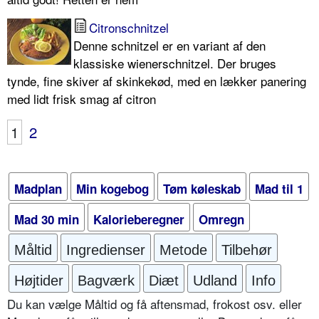
Citronschnitzel
Denne schnitzel er en variant af den
klassiske wienerschnitzel. Der bruges
tynde, fine skiver af skinkekød, med en lækker panering
med lidt frisk smag af citron
1
2
Madplan
Min kogebog
Tøm køleskab
Mad til 1
Mad 30 min
Kalorieberegner
Omregn
Måltid
Ingredienser
Metode
Tilbehør
Højtider
Bagværk
Diæt
Udland
Info
Du kan vælge Måltid og få aftensmad, frokost osv. eller