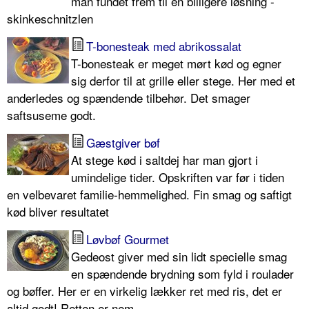
man fundet frem til en billigere løsning -
skinkeschnitzlen
T-bonesteak med abrikossalat
T-bonesteak er meget mørt kød og egner
sig derfor til at grille eller stege. Her med et
anderledes og spændende tilbehør. Det smager
saftsuseme godt.
Gæstgiver bøf
At stege kød i saltdej har man gjort i
umindelige tider. Opskriften var før i tiden
en velbevaret familie-hemmelighed. Fin smag og saftigt
kød bliver resultatet
Løvbøf Gourmet
Gedeost giver med sin lidt specielle smag
en spændende brydning som fyld i roulader
og bøffer. Her er en virkelig lækker ret med ris, det er
altid godt! Retten er nem