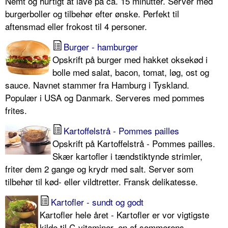
Nemt og hurtigt at lave på ca. 15 minutter. Server med
burgerboller og tilbehør efter ønske. Perfekt til
aftensmad eller frokost til 4 personer.
Burger - hamburger
Opskrift på burger med hakket oksekød i
bolle med salat, bacon, tomat, løg, ost og
sauce. Navnet stammer fra Hamburg i Tyskland.
Populær i USA og Danmark. Serveres med pommes
frites.
Kartoffelstrå - Pommes pailles
Opskrift på Kartoffelstrå - Pommes pailles.
Skær kartofler i tændstiktynde strimler,
friter dem 2 gange og krydr med salt. Server som
tilbehør til kød- eller vildtretter. Fransk delikatesse.
Kartofler - sundt og godt
Kartofler hele året - Kartofler er vor vigtigste
kilde til C-vitaminer, en af sommerens