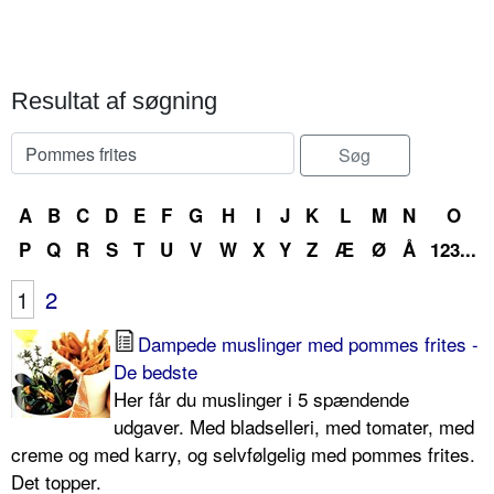
Resultat af søgning
A
B
C
D
E
F
G
H
I
J
K
L
M
N
O
P
Q
R
S
T
U
V
W
X
Y
Z
Æ
Ø
Å
123...
1
2
Dampede muslinger med pommes frites -
De bedste
Her får du muslinger i 5 spændende
udgaver. Med bladselleri, med tomater, med
creme og med karry, og selvfølgelig med pommes frites.
Det topper.