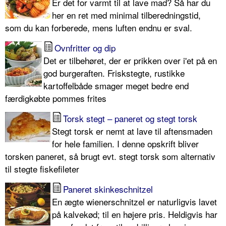
Er det for varmt til at lave mad? Så har du
her en ret med minimal tilberedningstid,
som du kan forberede, mens luften endnu er sval.
Ovnfritter og dip
Det er tilbehøret, der er prikken over i'et på en
god burgeraften. Friskstegte, rustikke
kartoffelbåde smager meget bedre end
færdigkøbte pommes frites
Torsk stegt – paneret og stegt torsk
Stegt torsk er nemt at lave til aftensmaden
for hele familien. I denne opskrift bliver
torsken paneret, så brugt evt. stegt torsk som alternativ
til stegte fiskefileter
Paneret skinkeschnitzel
En ægte wienerschnitzel er naturligvis lavet
på kalvekød; til en højere pris. Heldigvis har