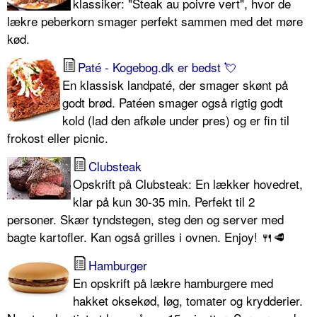
klassiker: "Steak au poivre vert", hvor de
lækre peberkorn smager perfekt sammen med det møre
kød.
Paté - Kogebog.dk er bedst 💘
En klassisk landpaté, der smager skønt på
godt brød. Patéen smager også rigtig godt
kold (lad den afkøle under pres) og er fin til
frokost eller picnic.
Clubsteak
Opskrift på Clubsteak: En lækker hovedret,
klar på kun 30-35 min. Perfekt til 2
personer. Skær tyndstegen, steg den og server med
bagte kartofler. Kan også grilles i ovnen. Enjoy! 🍴🥩
Hamburger
En opskrift på lækre hamburgere med
hakket oksekød, løg, tomater og krydderier.