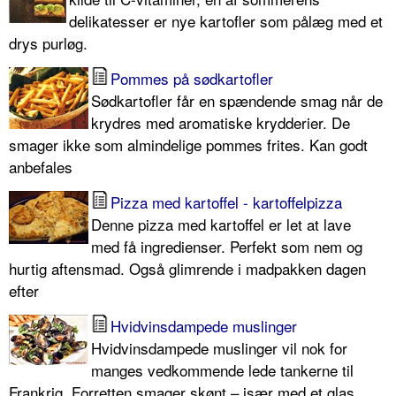
delikatesser er nye kartofler som pålæg med et
drys purløg.
Pommes på sødkartofler
Sødkartofler får en spændende smag når de
krydres med aromatiske krydderier. De
smager ikke som almindelige pommes frites. Kan godt
anbefales
Pizza med kartoffel - kartoffelpizza
Denne pizza med kartoffel er let at lave
med få ingredienser. Perfekt som nem og
hurtig aftensmad. Også glimrende i madpakken dagen
efter
Hvidvinsdampede muslinger
Hvidvinsdampede muslinger vil nok for
manges vedkommende lede tankerne til
Frankrig. Forretten smager skønt – især med et glas