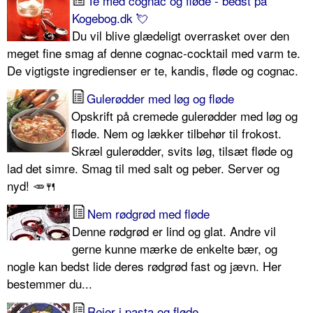
Te med cognac og fløde - bedst på
Kogebog.dk 💘
Du vil blive glædeligt overrasket over den
meget fine smag af denne cognac-cocktail med varm te.
De vigtigste ingredienser er te, kandis, fløde og cognac.
Gulerødder med løg og fløde
Opskrift på cremede gulerødder med løg og
fløde. Nem og lækker tilbehør til frokost.
Skræl gulerødder, svits løg, tilsæt fløde og
lad det simre. Smag til med salt og peber. Server og
nyd! 🥕🍴
Nem rødgrød med fløde
Denne rødgrød er lind og glat. Andre vil
gerne kunne mærke de enkelte bær, og
nogle kan bedst lide deres rødgrød fast og jævn. Her
bestemmer du...
Rejer i pasta og fløde