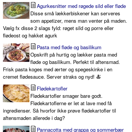
Agurkesnitter med røgede sild eller fløde
Disse små lækkerbiskener kan serveres
som appetizer, mens man venter på maden.
Vælg fx disse 2 slags fyld: røget sild og porre eller
flødeost og hakket agurk
Pasta med fløde og basilikum
Opskrift på hurtig og lækker pasta med
fløde og basilikum. Perfekt til aftensmad.
Frisk pasta koges med ærter og spegeskinke i en
cremet flødesauce. Server straks og nyd! 🍝
Flødekartofler
Flødekartofler smager bare godt.
Flødekartoflerne er let at lave med få
ingredienser. Så hvorfor ikke prøve flødekartofler til
aftensmaden allerede i dag?
Pannacotta med grappa og sommerbær