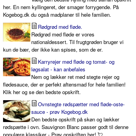
her. En nem kyllingeret, der smager forrygende. På
Kogebog.dk du også madplaner til hele familien.
Rødgrød med fløde.
Rødgrød med fløde er vores
nationaldessert. Til frugtgrøden bruger vi
kun de bær, der ikke kan spises, som de er.
Karryrejer med fløde og tomat- og
løgsalat - kan anbefales
Nem og lækker ret med stegte rejer og
flødesauce, der er perfekt aftensmad for hele familien!
Klik her og se den bedste opskrift.
Ovnstegte rødspætter med fløde-oste-
sauce - prøv Kogebog.dk
Den bedste opskrift på skøn og lækker
rødspætte i ovn. Sauvignon Blanc passer godt til denne
populære klassiker - Prøv opskriften her! 💘