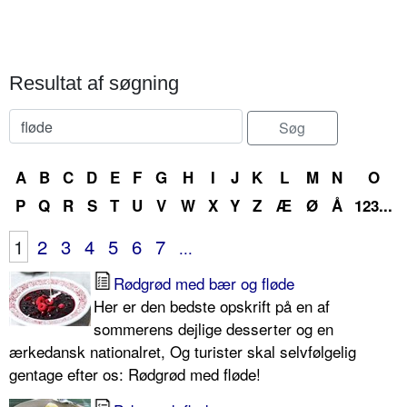
Resultat af søgning
A
B
C
D
E
F
G
H
I
J
K
L
M
N
O
P
Q
R
S
T
U
V
W
X
Y
Z
Æ
Ø
Å
123...
1
2
3
4
5
6
7
...
Rødgrød med bær og fløde
Her er den bedste opskrift på en af
sommerens dejlige desserter og en
ærkedansk nationalret, Og turister skal selvfølgelig
gentage efter os: Rødgrød med fløde!