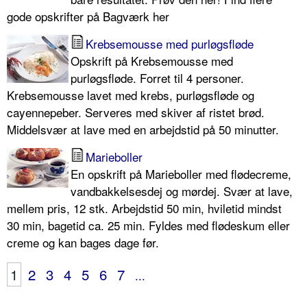
gode opskrifter på Bagværk her
Krebsemousse med purløgsfløde
Opskrift på Krebsemousse med
purløgsfløde. Forret til 4 personer.
Krebsemousse lavet med krebs, purløgsfløde og
cayennepeber. Serveres med skiver af ristet brød.
Middelsvær at lave med en arbejdstid på 50 minutter.
Marieboller
En opskrift på Marieboller med flødecreme,
vandbakkelsesdej og mørdej. Svær at lave,
mellem pris, 12 stk. Arbejdstid 50 min, hviletid mindst
30 min, bagetid ca. 25 min. Fyldes med flødeskum eller
creme og kan bages dage før.
1
2
3
4
5
6
7
...