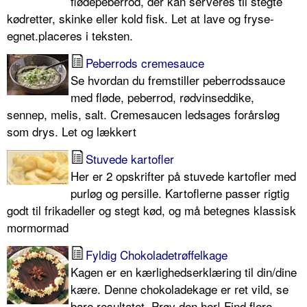
flødepeberrod, der kan serveres til stegte
kødretter, skinke eller kold fisk. Let at lave og fryse-
egnet.placeres i teksten.
Peberrods cremesauce
Se hvordan du fremstiller peberrodssauce
med fløde, peberrod, rødvinseddike,
sennep, melis, salt. Cremesaucen ledsages forårsløg
som drys. Let og lækkert
Stuvede kartofler
Her er 2 opskrifter på stuvede kartofler med
purløg og persille. Kartoflerne passer rigtig
godt til frikadeller og stegt kød, og må betegnes klassisk
mormormad
Fyldig Chokoladetrøffelkage
Kagen er en kærlighedserklæring til din/dine
kære. Denne chokoladekage er ret vild, se
bare resultatet. Prøv den her! Find flere