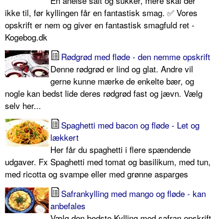
En anelse salt og sukker, mere skal der
ikke til, før kyllingen får en fantastisk smag. ✅ Vores
opskrift er nem og giver en fantastisk smagfuld ret -
Kogebog.dk
Rødgrød med fløde - den nemme opskrift
Denne rødgrød er lind og glat. Andre vil
gerne kunne mærke de enkelte bær, og
nogle kan bedst lide deres rødgrød fast og jævn. Vælg
selv her...
Spaghetti med bacon og fløde - Let og
lækkert
Her får du spaghetti i flere spændende
udgaver. Fx Spaghetti med tomat og basilikum, med tun,
med ricotta og svampe eller med grønne asparges
Safrankylling med mango og fløde - kan
anbefales
Vælg den bedste Kylling med safran opskrift