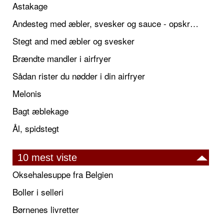
Astakage
Andesteg med æbler, svesker og sauce - opskrift også til jul
Stegt and med æbler og svesker
Brændte mandler i airfryer
Sådan rister du nødder i din airfryer
Melonis
Bagt æblekage
Ål, spidstegt
10 mest viste
Oksehalesuppe fra Belgien
Boller i selleri
Børnenes livretter