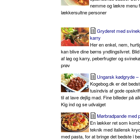
nemme og lækre menu for
lækkersultne personer
Gryderet med svinekø
karry
Her en enkel, nem, hurtig 
kan blive dine børns yndlingslivret. Bl
af løg og karry, peberfrugter og svinek
prøv
Ungarsk kødgryde – 
Kogebog.dk er det beds
tusindvis af gode opskrif
til at lave dejlig mad. Fine billeder på a
Kig ind og se udvalget
Mørbradpande med p
En lækker ret som kombi
teknik med italiensk kry
med pasta, for at bringe det bedste i 