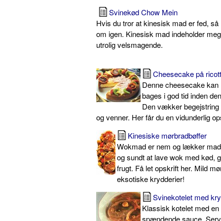
Svinekød Chow Mein
Hvis du tror at kinesisk mad er fed, s
om igen. Kinesisk mad indeholder meget
utrolig velsmagende.
Cheesecake på ricot
Denne cheesecake kan 
bages i god tid inden den
Den vækker begejstring 
og venner. Her får du en vidunderlig ops
Kinesiske mørbradbøffer
Wokmad er nem og lækker mad. 
og sundt at lave wok med kød, 
frugt. Få let opskrift her. Mild mø
eksotiske krydderier!
Svinekotelet med kry
Klassisk kotelet med en
spændende sauce. Serv