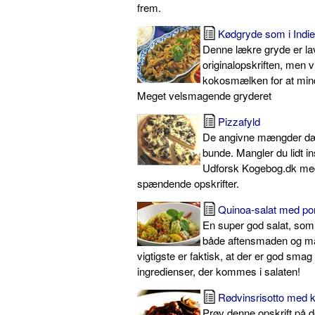
frem.
Kødgryde som i Indi
Denne lækre gryde er lav
originalopskriften, men v
kokosmælken for at mind
Meget velsmagende gryderet
Pizzafyld
De angivne mængder dæk
bunde. Mangler du lidt in
Udforsk Kogebog.dk med
spændende opskrifter.
Quinoa-salat med po
En super god salat, som 
både aftensmaden og m
vigtigste er faktisk, at der er god smag 
ingredienser, der kommes i salaten!
Rødvinsrisotto med 
Prøv denne opskrift på d