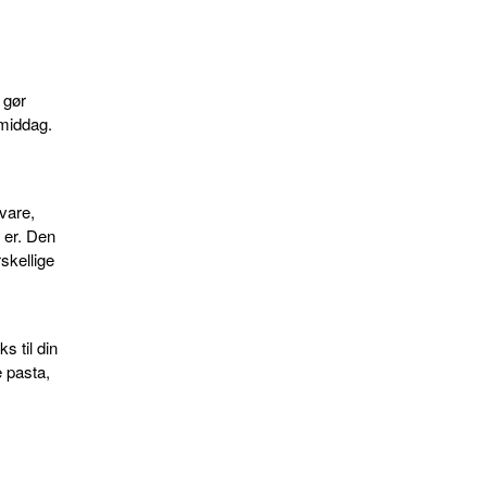
 gør
smiddag.
vare,
n er. Den
skellige
ks til din
 pasta,