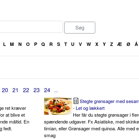
L
M
N
O
P
Q
R
S
T
U
V
W
X
Y
Z
Æ
Ø
Å
20
21
22
23
24
...
Stegte grønsager med sesam
ge ret kræver
- Let og lækkert
r at blive et
Her får du stegte grønsager i fler
lende måltid. En
spændende udgaver. Fx Asiatiske, med skink
g fedt.
timian, eller Grønsager med quinoa. Alle med e
smag