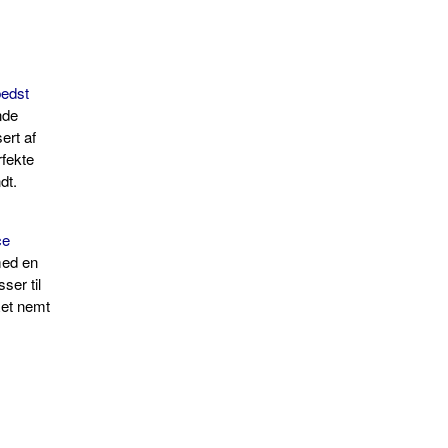
bedst
nde
sert af
rfekte
dt.
ce
med en
ser til
 Ret nemt