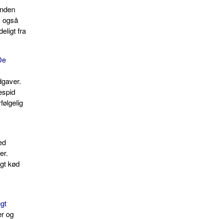
ånden
, også
eligt fra
De
dgaver.
espid
følgelig
ed
er.
igt kød
gt
er og