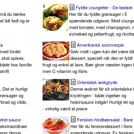
Fyldte courgetter - De bedste
å må du tænke
Her får du fyldte grønsager i 5
 lidt fedt og er
spændende udgaver. Med courget
med tomater, med champignon,
svinekød og peberfrugt, og ricotta
ta
Amerikansk sommerpie
med fordel
Selv midt i ugen kan det være tid 
 skal spises.
dessert, specielt når den er fyld
både hos familie
frugt og enkel at lave. Bær giver næsten ingen k
krift
men C-vitamin og fibre.
Orientalsk wokgryde
Det er hurtigt
Denne wokret får sit orientalske 
grønsager og
krydringen - både ingefær og
rbrad og vilde,
hoisinsauce indgår! Hurtigt let o
- virkelig værd at prøve
dret sauce
Fersken-hindbærsalat - Bare
 ekstraordinær
Her får du ferskendessert i flere
erer denne
spændende udgaver. Fx fersken