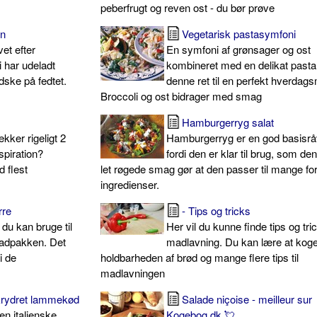
peberfrugt og reven ost - du bør prøve
en
Vegetarisk pastasymfoni
et efter
En symfoni af grønsager og ost
i har udeladt
kombineret med en delikat pasta
ske på fedtet.
denne ret til en perfekt hverdag
Broccoli og ost bidrager med smag
Hamburgerryg salat
ker rigeligt 2
Hamburgerryg er en god basisrå
spiration?
fordi den er klar til brug, som de
 flest
let røgede smag gør at den passer til mange for
ingredienser.
rre
- Tips og tricks
du kan bruge til
Her vil du kunne finde tips og tric
adpakken. Det
madlavning. Du kan lære at koge
i de
holdbarheden af brød og mange flere tips til
madlavningen
krydret lammekød
Salade niçoise - meilleur sur
en italienske
Kogebog.dk 💘