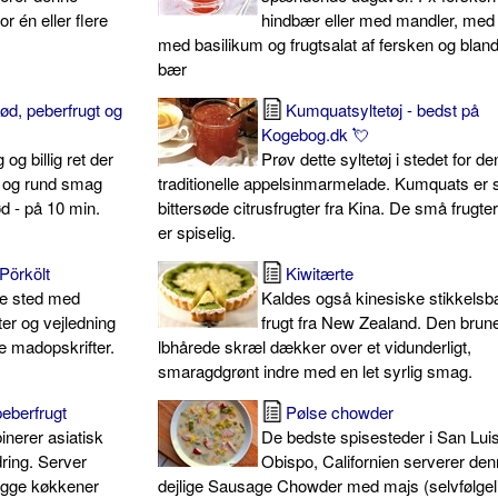
 én eller flere
hindbær eller med mandler, med
med basilikum og frugtsalat af fersken og blan
bær
d, peberfrugt og
Kumquatsyltetøj - bedst på
Kogebog.dk 💘
og billig ret der
Prøv dette syltetøj i stedet for de
id og rund smag
traditionelle appelsinmarmelade. Kumquats er
ød - på 10 min.
bittersøde citrusfrugter fra Kina. De små frugte
er spiselig.
Pörkölt
Kiwitærte
te sted med
Kaldes også kinesiske stikkelsb
ter og vejledning
frugt fra New Zealand. Den brun
lle madopskrifter.
lbhårede skræl dækker over et vidunderligt,
smaragdgrønt indre med en let syrlig smag.
eberfrugt
Pølse chowder
nerer asiatisk
De bedste spisesteder i San Lui
dring. Server
Obispo, Californien serverer de
begge køkkener
dejlige Sausage Chowder med majs (selvfølgeli