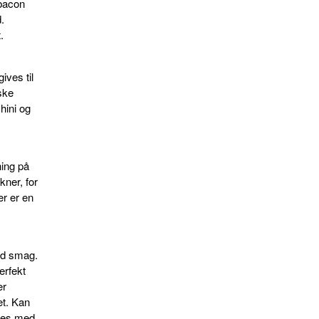
bacon
.
.
ives til
ske
hini og
ning på
kner, for
er er en
ød smag.
erfekt
er
et. Kan
tes med