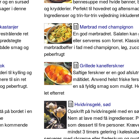
 og en sursød
bønnesuppe med hvide bønner, 
nsager i denne
og krydderier. Perfekt til hovedret og aftensmad
Ingredienser og trin-for-trin vejledning inkluderet
kastanjer
Mørbrad med champignon
vestrålende ret
En god mørbradret. Salaten kan g
sprødstegte
eller serveres som forret. Klassi
r både smag og
mørbradbøffer i fad med champignon, løg, zucc
peberfrugt
wok
Grillede kanelferskner
eri til kylling og
Saftige ferskner er en god afslut
e til sin ret
måltidet. Anvend helst friske fers
g peberfrugt.
en så fyldig smag som muligt. H
let efterret
Hvidvinsgelé, sød
tå på bordet i en
Opskrift på hvidvinsgelé med en s
ne
Nem at lave med få ingredienser. P
t en kommende
som dessert til fire personer. Kræv
mindst 3 timers gelering i køleskab
serveres med råcreme eller flødeskum og pyn