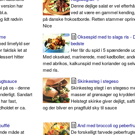
e version har
Denne dejlige salat er vel efterh
bl.a.
ved at være en gammel kending
 lidt rødvin
på danske frokostborde. Retten stammer oprind
Nice
ime
Oksespid med to slags ris - 
ed limefyld ser
bedste
faktisk let at
Her får du spid i 5 spændende u
essert hitter
Med oksekød, marinerede, med kødboller, and
med abrikos, kalkunspid med koriander og selv
med ris.
ugtsauce
Skinkesteg i stegeso
ol på os - denne
Skinkesteg stegt i en stegeso m
nderligt. Sandart
masser af grønsager og krydderi
har fast,
Helstegt skinke giver dejligt, saft
holdet er ca.
og der bliver en pragtfuld sky til sauce
ufflé
And med broccoli og peberfru
nde måde at
De forskelligt farvede peberfrugt