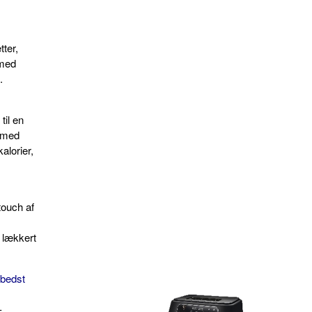
ter,
 med
.
til en
t med
alorier,
touch af
g lækkert
 bedst
-