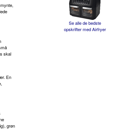
 mynte,
dede
Se alle de bedste
opskrifter med Airfryer
n
 små
rs skal
ær. En
e,
s
nne
g), grøn