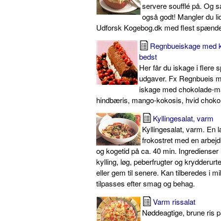
servere soufflé på. Og 
også godt! Mangler du lid
Udforsk Kogebog.dk med flest spænde
Regnbueiskage med k
bedst
Her får du iskage i fler
udgaver. Fx Regnbueis m
iskage med chokolade-m
hindbæris, mango-kokosis, hvid chokol
Kyllingesalat, varm
Kyllingesalat, varm. En
frokostret med en arbejd
og kogetid på ca. 40 min. Ingredienser 
kylling, løg, peberfrugter og krydderurt
eller gem til senere. Kan tilberedes i 
tilpasses efter smag og behag.
Varm rissalat
Nøddeagtige, brune ris 