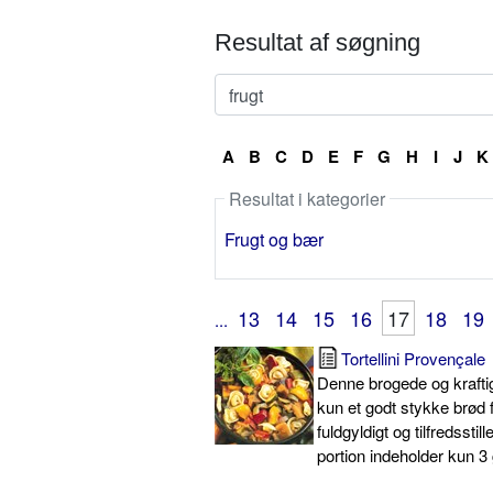
Resultat af søgning
A
B
C
D
E
F
G
H
I
J
K
Resultat i kategorier
Frugt og bær
13
14
15
16
17
18
19
...
Tortellini Provençale
Denne brogede og krafti
kun et godt stykke brød fo
fuldgyldigt og tilfredsstil
portion indeholder kun 3 