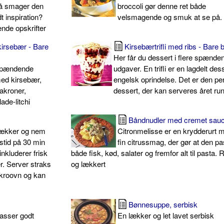
så smager den
broccoli gør denne ret både
t inspiration?
velsmagende og smuk at se på.
nde opskrifter
irsebær - Bare
Kirsebærtrifli med ribs - Bare 
Her får du dessert i flere spænde
e spændende
udgaver. En trifli er en lagdelt des
ed kirsebær,
engelsk oprindelse. Det er den pe
akroner,
dessert, der kan serveres året run
ade-litchi
Båndnudler med cremet sau
 lækker og nem
Citronmelisse er en krydderurt 
stid på 30 min
fin citrussmag, der gør at den pas
inkluderer frisk
både fisk, kød, salater og fremfor alt til pasta.
er. Server straks
og lækkert
mikroovn og kan
Bønnesuppe, serbisk
passer godt
En lækker og let lavet serbisk