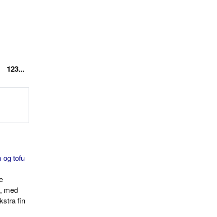
123...
 og tofu
e
e, med
kstra fin