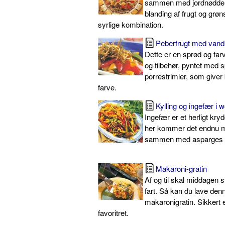
sammen med jordnødder
blanding af frugt og grø
syrlige kombination.
Peberfrugt med vand
Dette er en sprød og far
og tilbehør, pyntet med 
porrestrimler, som give
farve.
Kylling og ingefær i 
Ingefær er et herligt krydd
her kommer det endnu mer
sammen med asparges o
Makaroni-gratin
Af og til skal middagen s
fart. Så kan du lave den
makaronigratin. Sikker
favoritret.