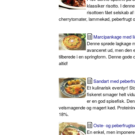
klassiker risotto. I denn
risottoen fået selskab af 
cherrytomater, lammekød, peberfrugt og
Marcipankage med l
Denne sprøde lagkage m
avanceret ud, men den er 
tilberede i en springform. Denne gode d
altid!
Sandart med peberfr
Et kulinarisk eventyr! St
fiskeret smager helt vidu
er en god spisefisk. Den 
velsmagende og magert kød. Proteinind
18%.
Oste- og peberfrugtso
En enkel, men imponere