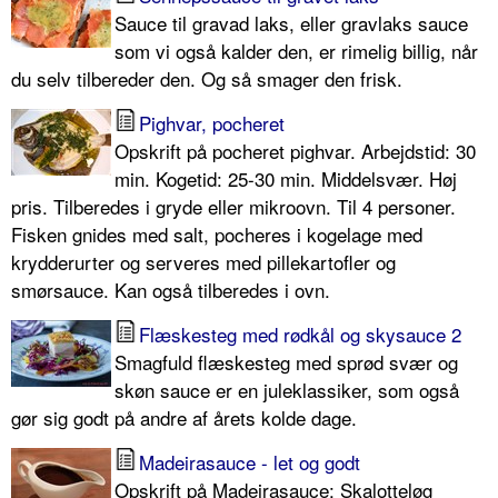
Sauce til gravad laks, eller gravlaks sauce
som vi også kalder den, er rimelig billig, når
du selv tilbereder den. Og så smager den frisk.
Pighvar, pocheret
Opskrift på pocheret pighvar. Arbejdstid: 30
min. Kogetid: 25-30 min. Middelsvær. Høj
pris. Tilberedes i gryde eller mikroovn. Til 4 personer.
Fisken gnides med salt, pocheres i kogelage med
krydderurter og serveres med pillekartofler og
smørsauce. Kan også tilberedes i ovn.
Flæskesteg med rødkål og skysauce 2
Smagfuld flæskesteg med sprød svær og
skøn sauce er en juleklassiker, som også
gør sig godt på andre af årets kolde dage.
Madeirasauce - let og godt
Opskrift på Madeirasauce: Skalotteløg