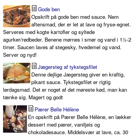
Gode ben
Opskrift på gode ben med sauce. Nem
aftensmad, der er let at lave og fryse-egnet.
Serveres med kogte kartofler og syltede
agurker/rødbeder. Benene mørnes i smør og vand i 1½-2
timer. Saucen laves af stegesky, hvedemel og vand.
Server og nyd!
Jægersteg af tykstegsfilet
Denne dejlige Jægersteg giver en kraftig,
pikant sauce. Tykstegsfilet er rigtig
lørdagsmad. Det er noget af det møreste kød, man kan
tænke sig. Magert og godt
Pærer Belle Hélène
En opskrift på Pærer Belle Hélène, en lækker
dessert med pærer, vaniljeis og
chokoladesauce. Middelsvær at lave, ca. 30