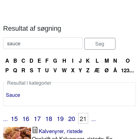
Resultat af søgning
A
B
C
D
E
F
G
H
I
J
K
L
M
N
O
P
Q
R
S
T
U
V
W
X
Y
Z
Æ
Ø
Å
123...
Resultat i kategorier
Sauce
15
16
17
18
19
20
21
...
...
Kalvenyrer, ristede
Opskrift på Kalvenyrer, ristede: En