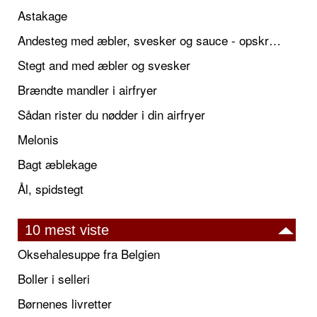
Astakage
Andesteg med æbler, svesker og sauce - opskrift også til jul
Stegt and med æbler og svesker
Brændte mandler i airfryer
Sådan rister du nødder i din airfryer
Melonis
Bagt æblekage
Ål, spidstegt
10 mest viste
Oksehalesuppe fra Belgien
Boller i selleri
Børnenes livretter