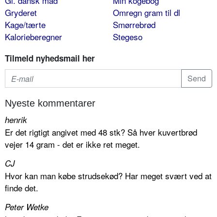
Gl. dansk mad
Min kogebog
Gryderet
Omregn gram til dl
Kage/tærte
Smørrebrød
Kalorieberegner
Stegeso
Tilmeld nyhedsmail her
Nyeste kommentarer
henrik
Er det rigtigt angivet med 48 stk? Så hver kuvertbrød
vejer 14 gram - det er ikke ret meget.
CJ
Hvor kan man købe strudsekød? Har meget svært ved at
finde det.
Peter Wetke