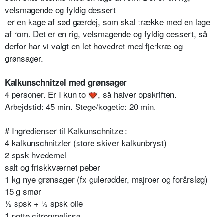
velsmagende og fyldig dessert
er en kage af sød gærdej, som skal trække med en lage
af rom. Det er en rig, velsmagende og fyldig dessert, så
derfor har vi valgt en let hovedret med fjerkræ og
grønsager.
Kalkunschnitzel med grønsager
4 personer. Er I kun to
, så halver opskriften.
Arbejdstid: 45 min. Stege/kogetid: 20 min.
# Ingredienser til Kalkunschnitzel:
4 kalkunschnitzler (store skiver kalkunbryst)
2 spsk hvedemel
salt og friskkværnet peber
1 kg nye grønsager (fx gulerødder, majroer og forårsløg)
15 g smør
½ spsk + ½ spsk olie
1 potte citronmelisse