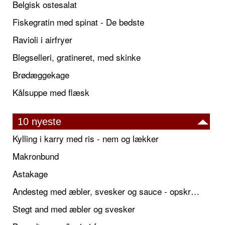
Belgisk ostesalat
Fiskegratin med spinat - De bedste
Ravioli i airfryer
Blegselleri, gratineret, med skinke
Brødæggekage
Kålsuppe med flæsk
10 nyeste
Kylling i karry med ris - nem og lækker
Makronbund
Astakage
Andesteg med æbler, svesker og sauce - opskrift også til jul
Stegt and med æbler og svesker