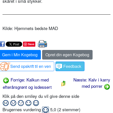
skåret i små stykker.
Kilde: Hjemmets bedste MAD
Save
Gem i Min Kogebog
Opret din egen Kogebog
Send opskrift til en ven
Feedback
Forrige: Kalkun med
Næste: Kalv i karry
med porrer
efterårsgrønt og isdessert
Klik på den smiley du vil give denne side
Brugernes vurdering
5,0
(
2
stemmer)