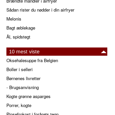
Brændte mandler i airfryer
Sådan rister du nødder i din airfryer
Melonis
Bagt æblekage
Ål, spidstegt
10 mest viste
Oksehalesuppe fra Belgien
Boller i selleri
Børnenes livretter
- Brugsanvisning
Kogte grønne asparges
Porrer, kogte
Pinsefrokost i forårets tegn