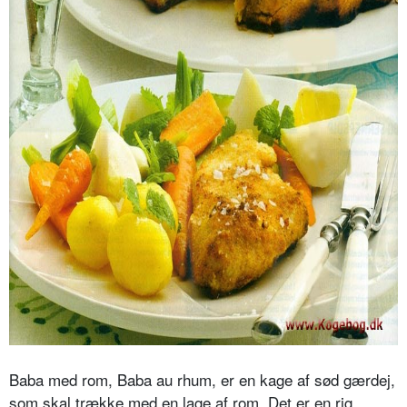
Baba med rom, Baba au rhum, er en kage af sød gærdej,
som skal trække med en lage af rom. Det er en rig,