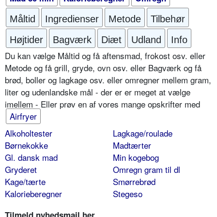
Måltid
Ingredienser
Metode
Tilbehør
Højtider
Bagværk
Diæt
Udland
Info
Du kan vælge Måltid og få aftensmad, frokost osv. eller
Metode og få grill, gryde, ovn osv. eller Bagværk og få
brød, boller og lagkage osv. eller omregner mellem gram,
liter og udenlandske mål - der er er meget at vælge
imellem - Eller prøv en af vores mange opskrifter med
Airfryer
Alkoholtester
Lagkage/roulade
Børnekokke
Madtærter
Gl. dansk mad
Min kogebog
Gryderet
Omregn gram til dl
Kage/tærte
Smørrebrød
Kalorieberegner
Stegeso
Tilmeld nyhedsmail her