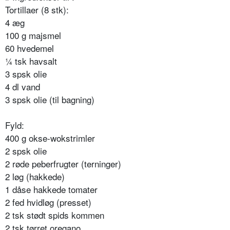
Tortillaer (8 stk):
4 æg
100 g majsmel
60 hvedemel
¼ tsk havsalt
3 spsk olie
4 dl vand
3 spsk olie (til bagning)
Fyld:
400 g okse-wokstrimler
2 spsk olie
2 røde peberfrugter (terninger)
2 løg (hakkede)
1 dåse hakkede tomater
2 fed hvidløg (presset)
2 tsk stødt spids kommen
2 tsk tørret oregano