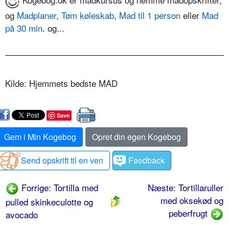
og
Madplaner
,
Tøm køleskab
,
Mad til 1 person
eller
Mad
på 30 min
. og...
Kilde: Hjemmets bedste MAD
Save
Gem i Min Kogebog
Opret din egen Kogebog
Send opskrift til en ven
Feedback
Forrige: Tortilla med
Næste: Tortillaruller
med oksekød og
pulled skinkeculotte og
peberfrugt
avocado