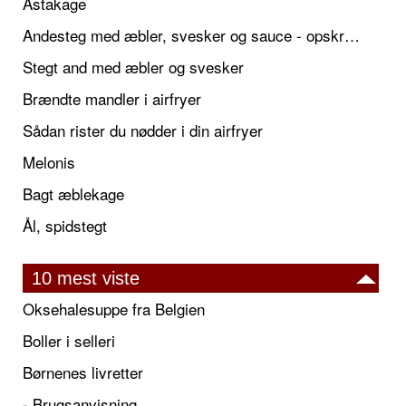
Astakage
Andesteg med æbler, svesker og sauce - opskrift også til jul
Stegt and med æbler og svesker
Brændte mandler i airfryer
Sådan rister du nødder i din airfryer
Melonis
Bagt æblekage
Ål, spidstegt
10 mest viste
Oksehalesuppe fra Belgien
Boller i selleri
Børnenes livretter
- Brugsanvisning