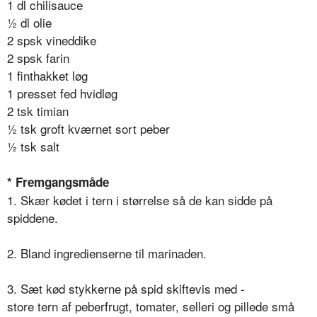
1 dl chilisauce
½ dl olie
2 spsk vineddike
2 spsk farin
1 finthakket løg
1 presset fed hvidløg
2 tsk timian
½ tsk groft kværnet sort peber
½ tsk salt
* Fremgangsmåde
1. Skær kødet i tern i størrelse så de kan sidde på
spiddene.
2. Bland ingredienserne til marinaden.
3. Sæt kød stykkerne på spid skiftevis med -
store tern af peberfrugt, tomater, selleri og pillede små