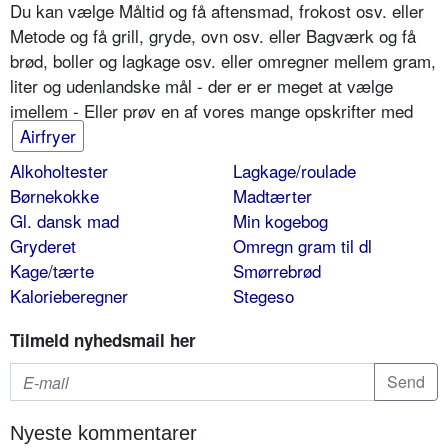
Du kan vælge Måltid og få aftensmad, frokost osv. eller
Metode og få grill, gryde, ovn osv. eller Bagværk og få
brød, boller og lagkage osv. eller omregner mellem gram,
liter og udenlandske mål - der er er meget at vælge
imellem - Eller prøv en af vores mange opskrifter med
Airfryer
Alkoholtester
Lagkage/roulade
Børnekokke
Madtærter
Gl. dansk mad
Min kogebog
Gryderet
Omregn gram til dl
Kage/tærte
Smørrebrød
Kalorieberegner
Stegeso
Tilmeld nyhedsmail her
Nyeste kommentarer