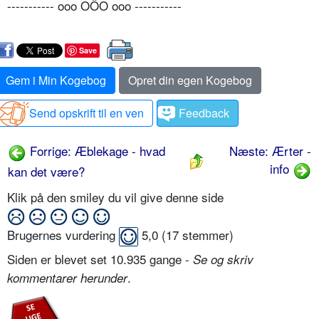
----------- ooo OÔO ooo -----------
Save
Gem i Min Kogebog
Opret din egen Kogebog
Send opskrift til en ven
Feedback
Forrige: Æblekage - hvad
Næste: Ærter -
info
kan det være?
Klik på den smiley du vil give denne side
Brugernes vurdering
5,0
(
17
stemmer)
Siden er blevet set 10.935 gange -
Se og skriv
.
kommentarer herunder