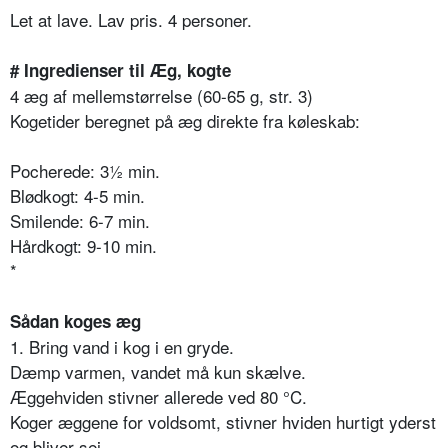
Let at lave. Lav pris. 4 personer.
# Ingredienser til Æg, kogte
4 æg af mellemstørrelse (60-65 g, str. 3)
Kogetider beregnet på æg direkte fra køleskab:
Pocherede: 3½ min.
Blødkogt: 4-5 min.
Smilende: 6-7 min.
Hårdkogt: 9-10 min.
*
Sådan koges æg
1. Bring vand i kog i en gryde.
Dæmp varmen, vandet må kun skælve.
Æggehviden stivner allerede ved 80 °C.
Koger æggene for voldsomt, stivner hviden hurtigt yderst
og bliver sej.