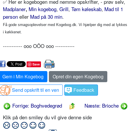
✅
Her er kogebogen med nemme opskrifter, - prøv selv,
Madplaner
Min kogebog
,
Grill
,
Tøm køleskab
,
Mad til 1
,
person
eller
Mad på 30 min
.
Få gode smagsoplevelser med Kogebog.dk. Vi hjælper dig med at lykkes
i køkkenet.
----------- ooo OÔO ooo -----------
Save
Gem i Min Kogebog
Opret din egen Kogebog
Send opskrift til en ven
Feedback
Forrige: Boghvedegrød
Næste: Brioche
Klik på den smiley du vil give denne side