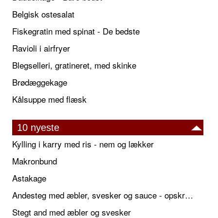
Belgisk ostesalat
Fiskegratin med spinat - De bedste
Ravioli i airfryer
Blegselleri, gratineret, med skinke
Brødæggekage
Kålsuppe med flæsk
10 nyeste
Kylling i karry med ris - nem og lækker
Makronbund
Astakage
Andesteg med æbler, svesker og sauce - opskrift også til jul
Stegt and med æbler og svesker