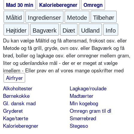
Mad 30 min
Kalorieberegner
Omregn
Måltid
Ingredienser
Metode
Tilbehør
Højtider
Bagværk
Diæt
Udland
Info
Du kan vælge Måltid og få aftensmad, frokost osv. eller
Metode og få grill, gryde, ovn osv. eller Bagværk og få
brød, boller og lagkage osv. eller omregner mellem gram,
liter og udenlandske mål - der er er meget at vælge
imellem - Eller prøv en af vores mange opskrifter med
Airfryer
Alkoholtester
Lagkage/roulade
Børnekokke
Madtærter
Gl. dansk mad
Min kogebog
Gryderet
Omregn gram til dl
Kage/tærte
Smørrebrød
Kalorieberegner
Stegeso