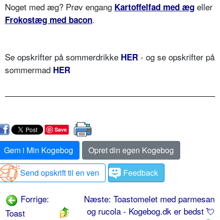
Noget med æg? Prøv engang
eller
Kartoffelfad med æg
.
Frokostæg med bacon
Se opskrifter på sommerdrikke
- og se opskrifter på
HER
sommermad
HER
Save
Gem i Min Kogebog
Opret din egen Kogebog
Send opskrift til en ven
Feedback
Forrige:
Næste: Toastomelet med parmesan
og rucola - Kogebog.dk er bedst 💘
Toast