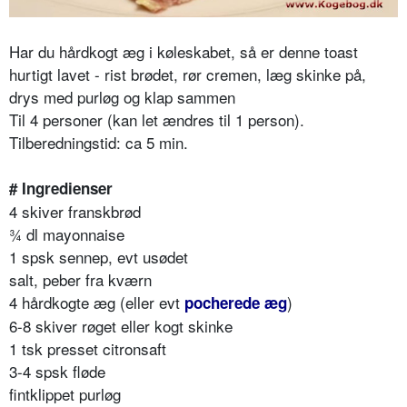
Har du hårdkogt æg i køleskabet, så er denne toast
hurtigt lavet - rist brødet, rør cremen, læg skinke på,
drys med purløg og klap sammen
Til 4 personer (kan let ændres til 1 person).
Tilberedningstid: ca 5 min.
# Ingredienser
4 skiver franskbrød
¾ dl mayonnaise
1 spsk sennep, evt usødet
salt, peber fra kværn
4 hårdkogte æg (eller evt
)
pocherede æg
6-8 skiver røget eller kogt skinke
1 tsk presset citronsaft
3-4 spsk fløde
fintklippet purløg