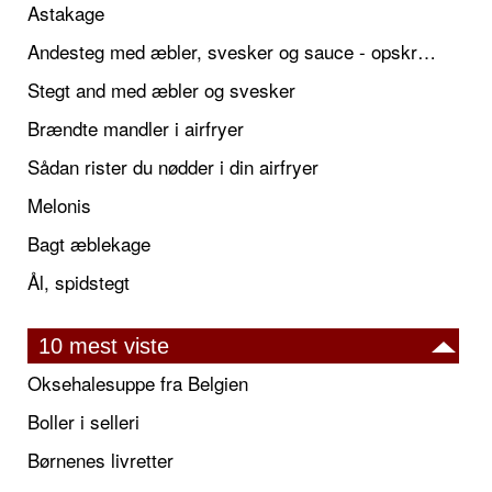
Astakage
Andesteg med æbler, svesker og sauce - opskrift også til jul
Stegt and med æbler og svesker
Brændte mandler i airfryer
Sådan rister du nødder i din airfryer
Melonis
Bagt æblekage
Ål, spidstegt
10 mest viste
Oksehalesuppe fra Belgien
Boller i selleri
Børnenes livretter