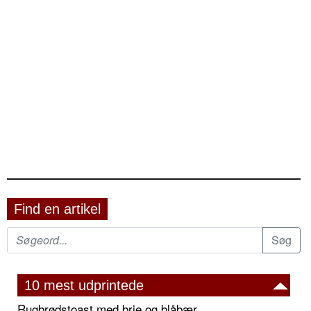
Find en artikel
10 mest udprintede
Rugbrødstoast med brie og blåbær