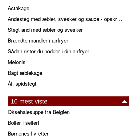
Astakage
Andesteg med æbler, svesker og sauce - opskrift også til jul
Stegt and med æbler og svesker
Brændte mandler i airfryer
Sådan rister du nødder i din airfryer
Melonis
Bagt æblekage
Ål, spidstegt
10 mest viste
Oksehalesuppe fra Belgien
Boller i selleri
Børnenes livretter