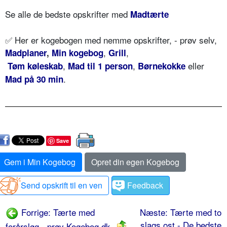
Se alle de bedste opskrifter med
Madtærte
✅ Her er kogebogen med nemme opskrifter, - prøv selv,
,
,
Madplaner
,
Min kogebog
Grill
,
,
eller
Tøm køleskab
Mad til 1 person
Børnekokke
.
Mad på 30 min
Save
Gem i Min Kogebog
Opret din egen Kogebog
Send opskrift til en ven
Feedback
Forrige: Tærte med
Næste: Tærte med to
slags ost - De bedste
forårsløg - prøv Kogebog.dk