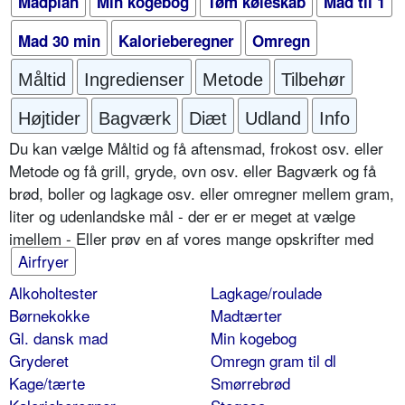
Madplan
Min kogebog
Tøm køleskab
Mad til 1
Mad 30 min
Kalorieberegner
Omregn
Måltid
Ingredienser
Metode
Tilbehør
Højtider
Bagværk
Diæt
Udland
Info
Du kan vælge Måltid og få aftensmad, frokost osv. eller
Metode og få grill, gryde, ovn osv. eller Bagværk og få
brød, boller og lagkage osv. eller omregner mellem gram,
liter og udenlandske mål - der er er meget at vælge
imellem - Eller prøv en af vores mange opskrifter med
Airfryer
Alkoholtester
Lagkage/roulade
Børnekokke
Madtærter
Gl. dansk mad
Min kogebog
Gryderet
Omregn gram til dl
Kage/tærte
Smørrebrød