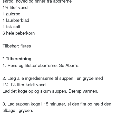
skrog, hoved og finner fra aborrerne
1½ liter vand
1 gulerod
1 laurbærblad
1 tsk salt
6 hele peberkorn
Tilbehør: flutes
* Tilberedning
1. Rens og filetter aborrerne. Se Aborre.
2. Læg alle ingredienserne til suppen i en gryde med
1¼-1½ liter koldt vand.
Lad det koge op og skum suppen. Dæmp varmen.
3. Lad suppen koge i 15 minutter, si den fint og hæld den
tilbage i gryden.