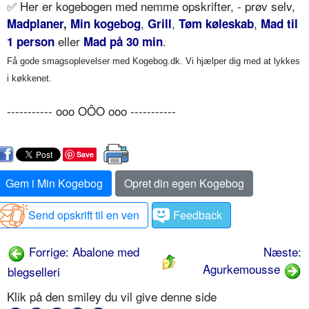
✅
Her er kogebogen med nemme opskrifter, - prøv selv,
,
,
,
Madplaner
,
Min kogebog
Grill
Tøm køleskab
Mad til
eller
.
1 person
Mad på 30 min
Få gode smagsoplevelser med Kogebog.dk. Vi hjælper dig med at lykkes
i køkkenet.
----------- ooo OÔO ooo -----------
Save
Gem i Min Kogebog
Opret din egen Kogebog
Send opskrift til en ven
Feedback
Forrige: Abalone med
Næste:
Agurkemousse
blegselleri
Klik på den smiley du vil give denne side