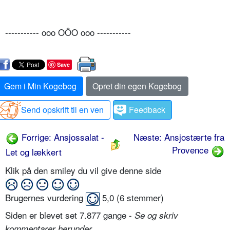
----------- ooo OÔO ooo -----------
Save
Gem i Min Kogebog
Opret din egen Kogebog
Send opskrift til en ven
Feedback
Forrige: Ansjossalat -
Næste: Ansjostærte fra
Provence
Let og lækkert
Klik på den smiley du vil give denne side
Brugernes vurdering
5,0
(
6
stemmer)
Siden er blevet set 7.877 gange -
Se og skriv
.
kommentarer herunder