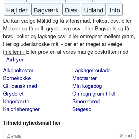
Højtider
Bagværk
Diæt
Udland
Info
Du kan vælge Måltid og få aftensmad, frokost osv. eller
Metode og få grill, gryde, ovn osv. eller Bagværk og få
brød, boller og lagkage osv. eller omregner mellem gram,
liter og udenlandske mål - der er er meget at vælge
imellem - Eller prøv en af vores mange opskrifter med
Airfryer
Alkoholtester
Lagkage/roulade
Børnekokke
Madtærter
Gl. dansk mad
Min kogebog
Gryderet
Omregn gram til dl
Kage/tærte
Smørrebrød
Kalorieberegner
Stegeso
Tilmeld nyhedsmail her