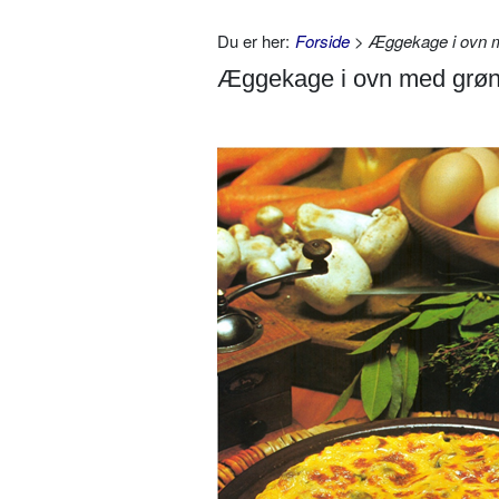
Du er her:
Forside
> Æggekage i ovn 
Æggekage i ovn med grø