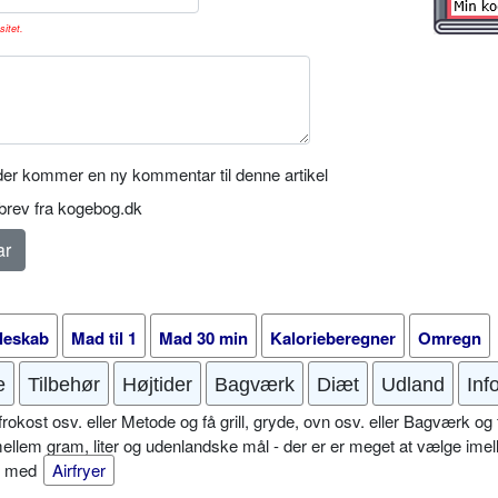
sitet.
er kommer en ny kommentar til denne artikel
rev fra kogebog.dk
leskab
Mad til 1
Mad 30 min
Kalorieberegner
Omregn
e
Tilbehør
Højtider
Bagværk
Diæt
Udland
Inf
okost osv. eller Metode og få grill, gryde, ovn osv. eller Bagværk og 
mellem gram, liter og udenlandske mål - der er er meget at vælge imel
er med
Airfryer