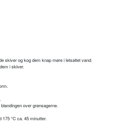
de skiver og kog dem knap møre i letsaltet vand.
em i skiver.
orm.
.
d blandingen over grønsagerne.
d 175 °C ca. 45 minutter.