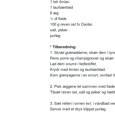
1 tsk timian
1 laurbærblad
8 æg
½ dl fløde
100 g reven ost fx Danbo
salt, peber
purløg
* Tilberedning:
1. Skræl gulerødderne, skær dem i tyn
Rens porre og champignoner og skær d
Lad dem snurre i fedtstoffet.
Krydr med timian og laurbærblad.
Kom grønsagerne i en smurt, ovnfast f
2. Pisk æggene let sammen med fløde
Tilsæt reven ost, salt og peber og hæl
3. Sæt retten i ovnen evt. i vandbad ve
Server med et drys klippet purløg