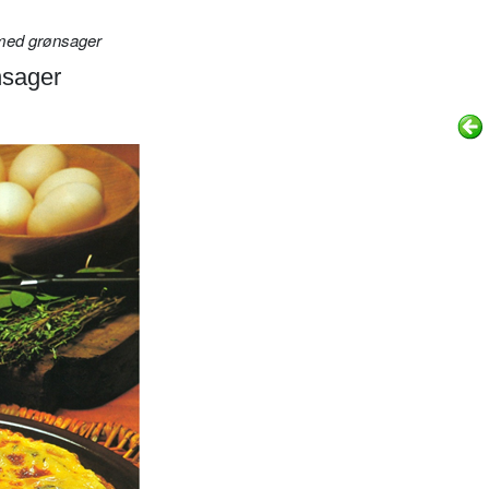
med grønsager
nsager