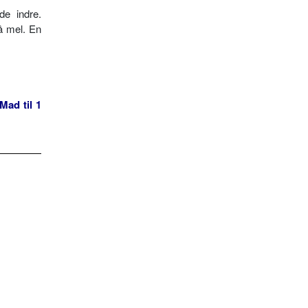
e indre.
å mel. En
Mad til 1