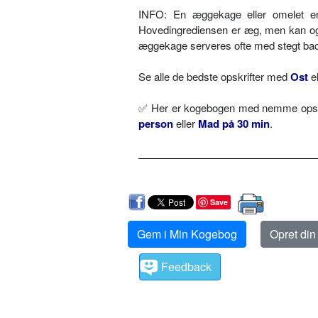
INFO: En æggekage eller omelet e
Hovedingrediensen er æg, men kan og
æggekage serveres ofte med stegt baco
Se alle de bedste opskrifter med
Ost
el
✅ Her er kogebogen med nemme opskri
person
eller
Mad på 30 min
.
Save
Gem i Min Kogebog
Opret di
Feedback