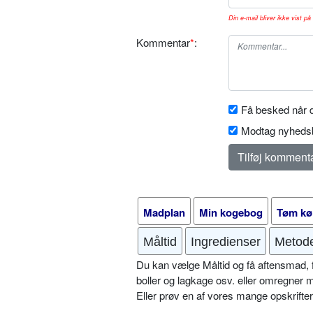
Din e-mail bliver ikke vist på 
Kommentar
*
:
Få besked når d
Modtag nyhedsb
Madplan
Min kogebog
Tøm kø
Måltid
Ingredienser
Metod
Du kan vælge Måltid og få aftensmad, fr
boller og lagkage osv. eller omregner 
Eller prøv en af vores mange opskrift