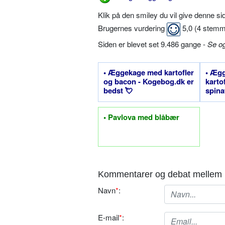
Klik på den smiley du vil give denne s
Brugernes vurdering
5,0
(
4
stemm
Siden er blevet set 9.486 gange -
Se o
• Æggekage med kartofler
• Æg
og bacon - Kogebog.dk er
karto
bedst 💘
spina
• Pavlova med blåbær
Kommentarer og debat mellem 
Navn
*
:
E-mail
*
: