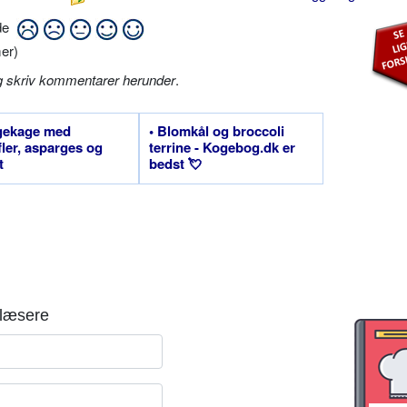
ide
er)
g skriv kommentarer herunder
.
gekage med
• Blomkål og broccoli
fler, asparges og
terrine - Kogebog.dk er
t
bedst 💘
læsere