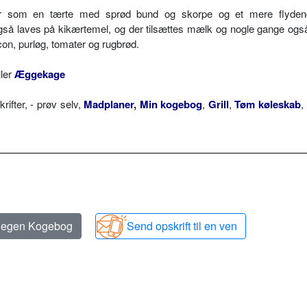
r som en tærte med sprød bund og skorpe og et mere flydend
så laves på kikærtemel, og der tilsættes mælk og nogle gange ogs
n, purløg, tomater og rugbrød.
ler
Æggekage
fter, - prøv selv,
Madplaner
,
Min kogebog
,
Grill
,
Tøm køleskab
,
n egen Kogebog
Send opskrift til en ven