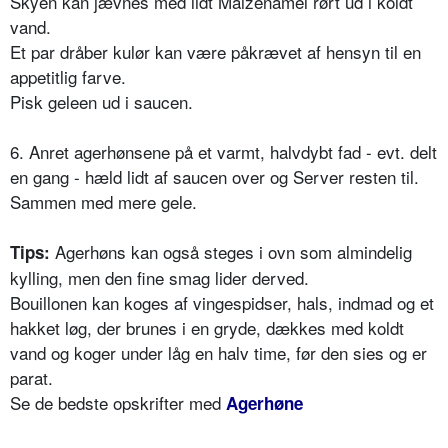
Skyen kan jævnes med lidt Maizenamel rørt ud i koldt
vand.
Et par dråber kulør kan være påkrævet af hensyn til en
appetitlig farve.
Pisk geleen ud i saucen.
6. Anret agerhønsene på et varmt, halvdybt fad - evt. delt
en gang - hæld lidt af saucen over og Server resten til.
Sammen med mere gele.
Agerhøns kan også steges i ovn som almindelig
Tips:
kylling, men den fine smag lider derved.
Bouillonen kan koges af vingespidser, hals, indmad og et
hakket løg, der brunes i en gryde, dækkes med koldt
vand og koger under låg en halv time, før den sies og er
parat.
Se de bedste opskrifter med
Agerhøne