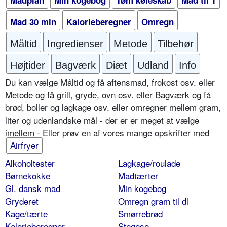
Mad 30 min
Kalorieberegner
Omregn
Måltid
Ingredienser
Metode
Tilbehør
Højtider
Bagværk
Diæt
Udland
Info
Du kan vælge Måltid og få aftensmad, frokost osv. eller
Metode og få grill, gryde, ovn osv. eller Bagværk og få
brød, boller og lagkage osv. eller omregner mellem gram,
liter og udenlandske mål - der er er meget at vælge
imellem - Eller prøv en af vores mange opskrifter med
Airfryer
Alkoholtester
Lagkage/roulade
Børnekokke
Madtærter
Gl. dansk mad
Min kogebog
Gryderet
Omregn gram til dl
Kage/tærte
Smørrebrød
Kalorieberegner
Stegeso