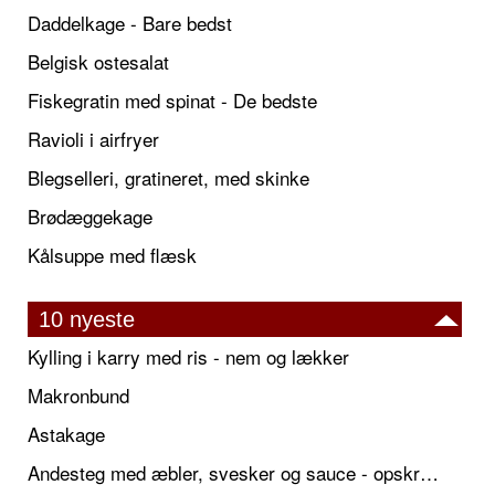
Daddelkage - Bare bedst
Belgisk ostesalat
Fiskegratin med spinat - De bedste
Ravioli i airfryer
Blegselleri, gratineret, med skinke
Brødæggekage
Kålsuppe med flæsk
10 nyeste
Kylling i karry med ris - nem og lækker
Makronbund
Astakage
Andesteg med æbler, svesker og sauce - opskrift også til jul