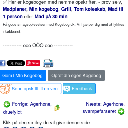
✅
Her er kogebogen med nemme opskrifter, - prøv selv,
,
,
,
Madplaner
,
Min kogebog
Grill
Tøm køleskab
Mad til
eller
.
1 person
Mad på 30 min
Få gode smagsoplevelser med Kogebog.dk. Vi hjælper dig med at lykkes
i køkkenet.
----------- ooo OÔO ooo -----------
Save
Gem i Min Kogebog
Opret din egen Kogebog
Send opskrift til en ven
Feedback
Forrige: Agerhøne,
Næste: Agerhøne,
svampefarseret
druefyldt
Klik på den smiley du vil give denne side