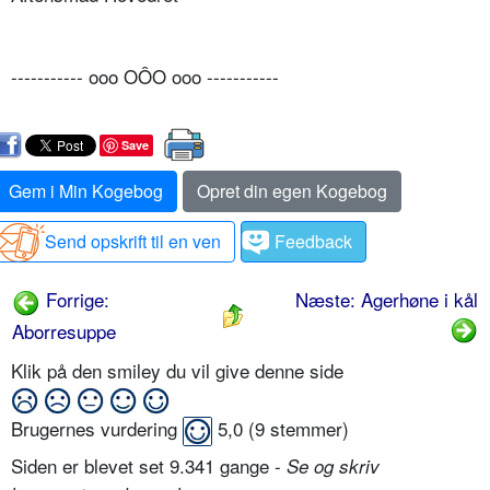
----------- ooo OÔO ooo -----------
Save
Gem i Min Kogebog
Opret din egen Kogebog
Send opskrift til en ven
Feedback
Forrige:
Næste: Agerhøne i kål
Aborresuppe
Klik på den smiley du vil give denne side
Brugernes vurdering
5,0
(
9
stemmer)
Siden er blevet set 9.341 gange -
Se og skriv