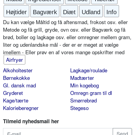
Højtider
Bagværk
Diæt
Udland
Info
Du kan vælge Måltid og få aftensmad, frokost osv. eller
Metode og få grill, gryde, ovn osv. eller Bagværk og få
brød, boller og lagkage osv. eller omregner mellem gram,
liter og udenlandske mål - der er er meget at vælge
imellem - Eller prøv en af vores mange opskrifter med
Airfryer
Alkoholtester
Lagkage/roulade
Børnekokke
Madtærter
Gl. dansk mad
Min kogebog
Gryderet
Omregn gram til dl
Kage/tærte
Smørrebrød
Kalorieberegner
Stegeso
Tilmeld nyhedsmail her