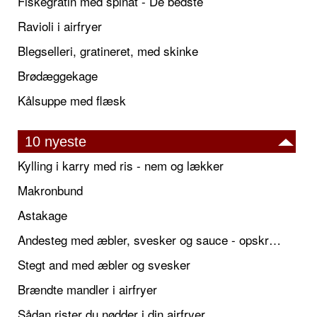
Fiskegratin med spinat - De bedste
Ravioli i airfryer
Blegselleri, gratineret, med skinke
Brødæggekage
Kålsuppe med flæsk
10 nyeste
Kylling i karry med ris - nem og lækker
Makronbund
Astakage
Andesteg med æbler, svesker og sauce - opskrift også til jul
Stegt and med æbler og svesker
Brændte mandler i airfryer
Sådan rister du nødder i din airfryer