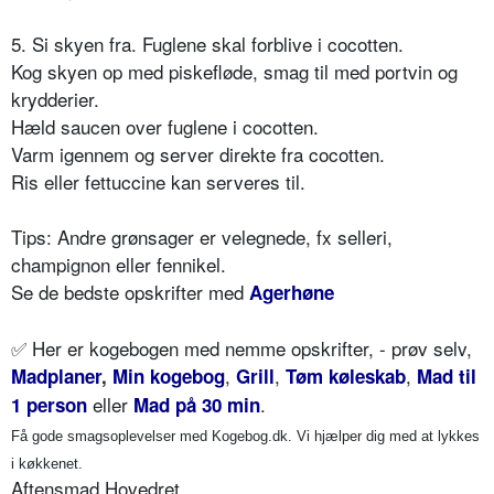
5. Si skyen fra. Fuglene skal forblive i cocotten.
Kog skyen op med piskefløde, smag til med portvin og
krydderier.
Hæld saucen over fuglene i cocotten.
Varm igennem og server direkte fra cocotten.
Ris eller fettuccine kan serveres til.
Tips: Andre grønsager er velegnede, fx selleri,
champignon eller fennikel.
Se de bedste opskrifter med
Agerhøne
✅
Her er kogebogen med nemme opskrifter, - prøv selv,
,
,
,
Madplaner
,
Min kogebog
Grill
Tøm køleskab
Mad til
eller
.
1 person
Mad på 30 min
Få gode smagsoplevelser med Kogebog.dk. Vi hjælper dig med at lykkes
i køkkenet.
Aftensmad Hovedret