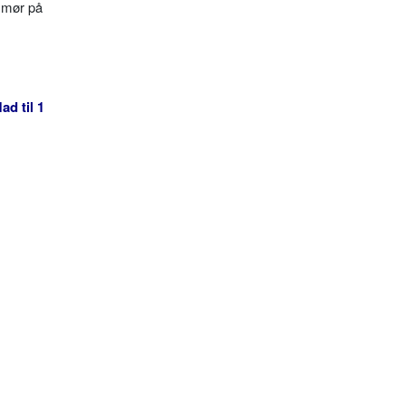
 smør på
ad til 1