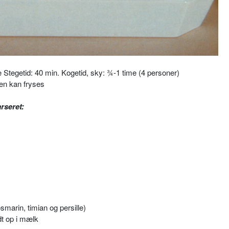
 Stegetid: 40 min. Kogetid, sky: ¾-1 time (4 personer)
ten kan fryses
rseret:
smarin, timian og persille)
t op i mælk