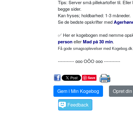
Tips: Server små pillekartofler til. Ell
begge sider.
Kan fryses; holdbarhed: 1-3 måneder.
Se de bedste opskrifter med
Agerhøn
✅
Her er kogebogen med nemme opskrif
person
eller
Mad på 30 min
.
Få gode smagsoplevelser med Kogebog.dk. 
----------- ooo OÔO ooo -----------
Save
Gem i Min Kogebog
Opret di
Feedback