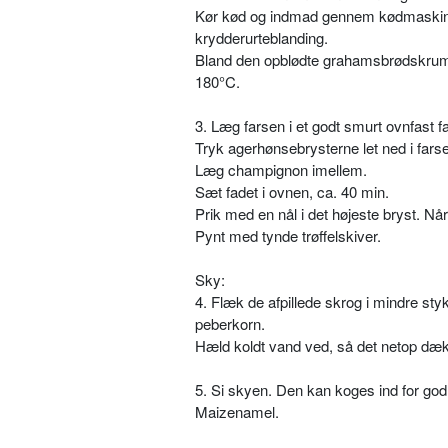
Kør kød og indmad gennem kødmaskinen
krydderurteblanding.
Bland den opblødte grahamsbrødskrumm
180°C.
3. Læg farsen i et godt smurt ovnfast f
Tryk agerhønsebrysterne let ned i fars
Læg champignon imellem.
Sæt fadet i ovnen, ca. 40 min.
Prik med en nål i det højeste bryst. Når 
Pynt med tynde trøffelskiver.
Sky:
4. Flæk de afpillede skrog i mindre st
peberkorn.
Hæld koldt vand ved, så det netop dækk
5. Si skyen. Den kan koges ind for go
Maizenamel.