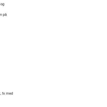
 og
n på
t, fx med