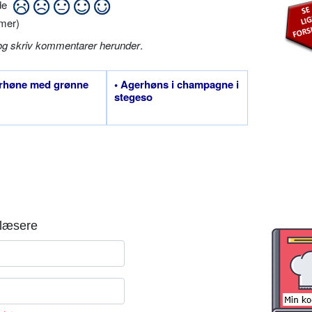
ide
mer)
og skriv kommentarer herunder
.
erhøne med grønne
• Agerhøns i champagne i
stegeso
læsere