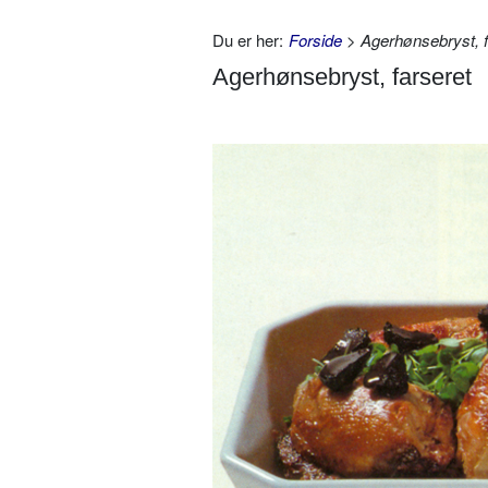
Du er her:
Forside
> Agerhønsebryst, f
Agerhønsebryst, farseret