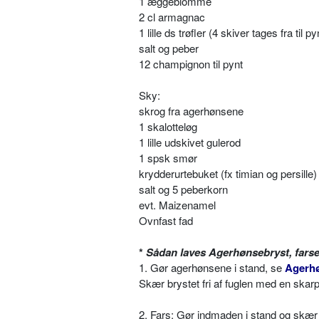
1 æggeblomme
2 cl armagnac
1 lille ds trøfler (4 skiver tages fra til 
salt og peber
12 champignon til pynt
Sky:
skrog fra agerhønsene
1 skalotteløg
1 lille udskivet gulerod
1 spsk smør
krydderurtebuket (fx timian og persille)
salt og 5 peberkorn
evt. Maizenamel
Ovnfast fad
*
Sådan laves Agerhønsebryst, farse
1. Gør agerhønsene i stand, se
Agerh
Skær brystet fri af fuglen med en skarp
2. Fars: Gør indmaden i stand og skær r