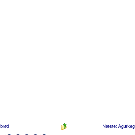
ebrød
Næste: Agurke