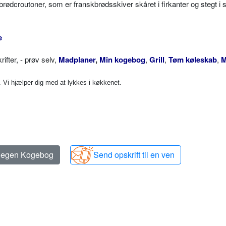
er brødcroutoner, som er franskbrødsskiver skåret i firkanter og stegt i
e
ter, - prøv selv,
Madplaner
,
Min kogebog
,
Grill
,
Tøm køleskab
,
M
Vi hjælper dig med at lykkes i køkkenet.
n egen Kogebog
Send opskrift til en ven