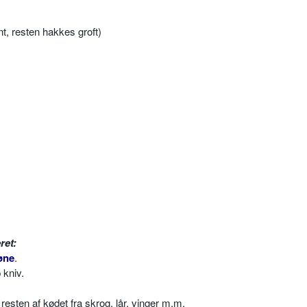
pynt, resten hakkes groft)
ret:
øne
.
 kniv.
esten af kødet fra skrog, lår, vinger m.m.