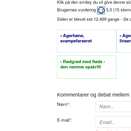
Klik på den smiley du vil give denne s
Brugernes vurdering
5,0
(
15
stem
Siden er blevet set 12.469 gange -
Se 
• Agerhøne,
• Ag
svampefarseret
linser
• Rødgrød med fløde -
den nemme opskrift
Kommentarer og debat mellem 
Navn
*
:
E-mail
*
: