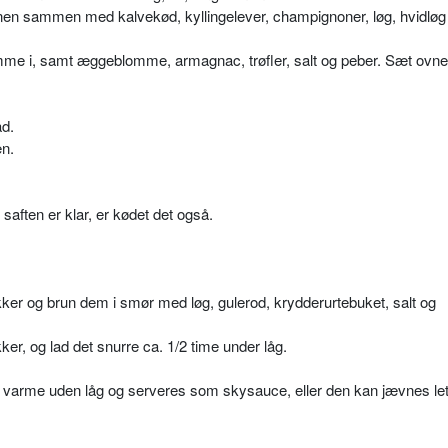
 sammen med kalvekød, kyllingelever, cham­pignoner, løg, hvidløg
e i, samt æggeblomme, armagnac, trøfler, salt og peber. Sæt ovne
ad.
en.
saf­ten er klar, er kødet det også.
ykker og brun dem i smør med løg, gulerod, krydderurtebuket, salt og
er, og lad det snurre ca. 1/2 time under låg.
d varme uden låg og serveres som skysauce, eller den kan jævnes le