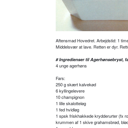
Aftensmad Hovedret. Arbejdstid: 1 time
Middelsvær at lave. Retten er dyr. Ret
# Ingredienser til Agerhønsebryst, fa
4 unge agerhøns
Fars:
250 g skært kalvekød
6 kyllingelevere
10 champignon
1 lille skalotteløg
1 fed hvidløg
1 spsk friskhakkede krydderurter (fx ro
krummen af 1 skive grahamsbrød, blød