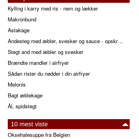
Kylling i karry med ris - nem og lækker
Makronbund
Astakage
Andesteg med æbler, svesker og sauce - opskrift også til jul
Stegt and med æbler og svesker
Brændte mandler i airfryer
Sådan rister du nødder i din airfryer
Melonis
Bagt æblekage
Ål, spidstegt
10 mest viste
Oksehalesuppe fra Belgien