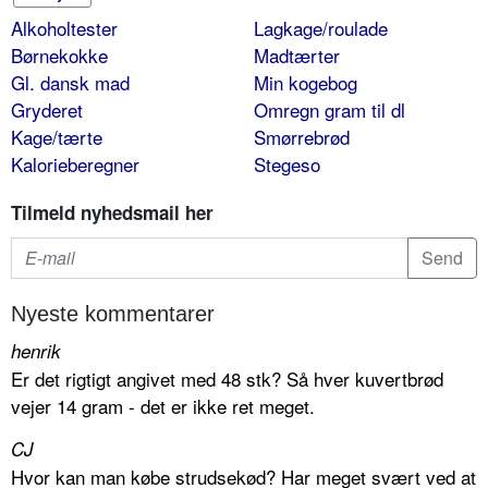
Alkoholtester
Lagkage/roulade
Børnekokke
Madtærter
Gl. dansk mad
Min kogebog
Gryderet
Omregn gram til dl
Kage/tærte
Smørrebrød
Kalorieberegner
Stegeso
Tilmeld nyhedsmail her
Nyeste kommentarer
henrik
Er det rigtigt angivet med 48 stk? Så hver kuvertbrød
vejer 14 gram - det er ikke ret meget.
CJ
Hvor kan man købe strudsekød? Har meget svært ved at