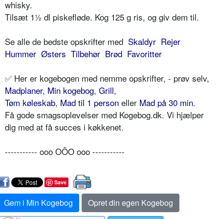
whisky.
Tilsæt 1½ dl piskefløde. Kog 125 g ris, og giv dem til.
Se alle de bedste opskrifter med
Skaldyr
Rejer
Hummer
Østers
Tilbehør
Brød
Favoritter
✅ Her er kogebogen med nemme opskrifter, - prøv selv,
Madplaner
,
Min kogebog
,
Grill
,
Tøm køleskab
,
Mad til 1 person
eller
Mad på 30 min
.
Få gode smagsoplevelser med Kogebog.dk. Vi hjælper
dig med at få succes i køkkenet.
----------- ooo OÔO ooo -----------
Save
Gem i Min Kogebog
Opret din egen Kogebog