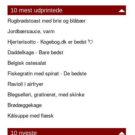
10 mest udprintede
Rugbrødstoast med brie og blåbær
Jordbærsauce, varm
Hjerterisotto - Kogebog.dk er bedst 💘
Daddelkage - Bare bedst
Belgisk ostesalat
Fiskegratin med spinat - De bedste
Ravioli i airfryer
Blegselleri, gratineret, med skinke
Brødæggekage
Kålsuppe med flæsk
10 nyeste