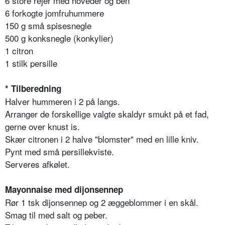
6 store rejer med hoveder og ben
6 forkogte jomfruhummere
150 g små spisesnegle
500 g konksnegle (konkylier)
1 citron
1 stilk persille
* Tilberedning
Halver hummeren i 2 på langs.
Arranger de forskellige valgte skaldyr smukt på et fad,
gerne over knust is.
Skær citronen i 2 halve "blomster" med en lille kniv.
Pynt med små persillekviste.
Serveres afkølet.
Mayonnaise med dijonsennep
Rør 1 tsk dijonsennep og 2 æggeblommer i en skål.
Smag til med salt og peber.