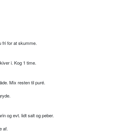
 fri for at skumme.
iver i. Kog 1 time.
åde. Mix resten til puré.
gryde.
n og evt. lidt salt og peber.
e af.