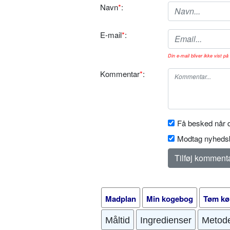
Navn
*
:
E-mail
*
:
Din e-mail bliver ikke vist på 
Kommentar
*
:
Få besked når d
Modtag nyhedsb
Madplan
Min kogebog
Tøm kø
Måltid
Ingredienser
Metod