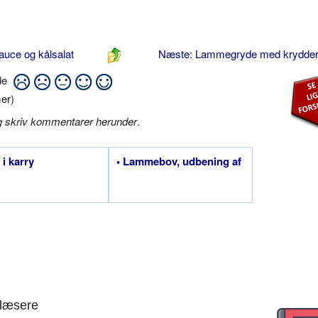
uce og kålsalat
Næste: Lammegryde med krydde
ide
er)
g skriv kommentarer herunder
.
 i karry
• Lammebov, udbening af
læsere