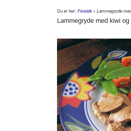
Du er her:
Forside
> Lammegryde med 
Lammegryde med kiwi og