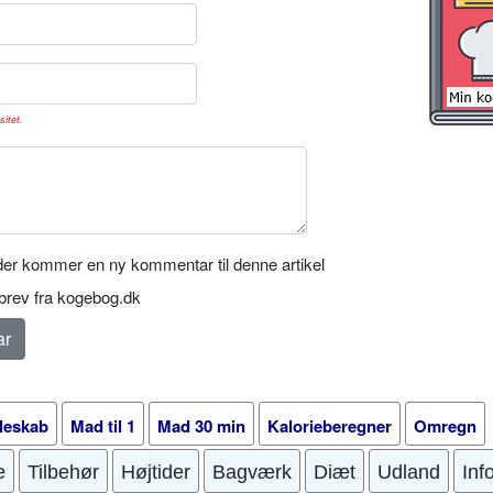
sitet.
er kommer en ny kommentar til denne artikel
rev fra kogebog.dk
leskab
Mad til 1
Mad 30 min
Kalorieberegner
Omregn
e
Tilbehør
Højtider
Bagværk
Diæt
Udland
Inf