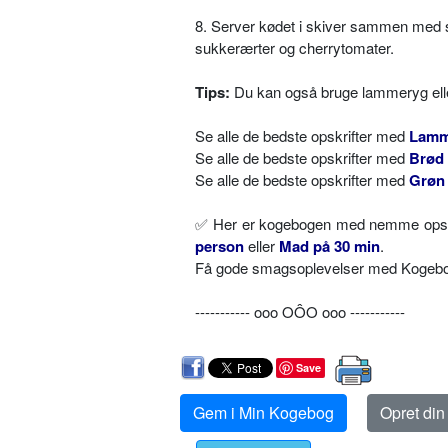
8. Server kødet i skiver sammen med s
sukkerærter og cherrytomater.
Tips:
Du kan også bruge lammeryg eller
Se alle de bedste opskrifter med
Lamm
Se alle de bedste opskrifter med
Brød
Se alle de bedste opskrifter med
Grøn 
✅ Her er kogebogen med nemme opskri
person
eller
Mad på 30 min
.
Få gode smagsoplevelser med Kogebog.
----------- ooo OÔO ooo -----------
Save
Gem i Min Kogebog
Opret di