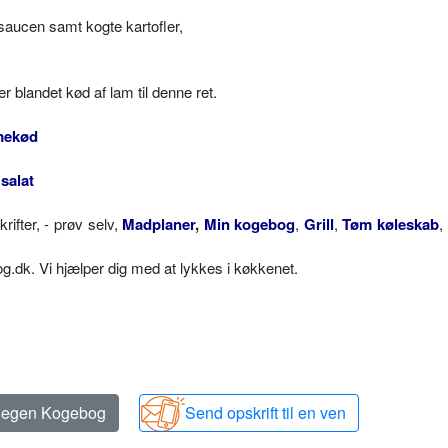
aucen samt kogte kartofler,
 blandet kød af lam til denne ret.
ekød
salat
fter, - prøv selv,
Madplaner
,
Min kogebog
,
Grill
,
Tøm køleskab
,
dk. Vi hjælper dig med at lykkes i køkkenet.
n egen Kogebog
Send opskrift til en ven