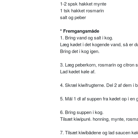
1-2 spsk hakket mynte
1 tsk hakket rosmarin
salt og peber
* Fremgangsmåde
1. Bring vand og salt i kog.
Læg kødet i det kogende vand, så er du
Bring det i kog igen.
3. Læg peberkorn, rosmarin og citron sk
Lad kødet køle af.
4. Skræl kiwifrugterne. Del 2 af dem i b
5. Mål 1 dl af suppen fra kødet op i en 
6. Bring suppen i kog.
Tilsæt kiwipuré. honning, mynte, rosmari
7. Tilsæt kiwibådene og lad saucen køl