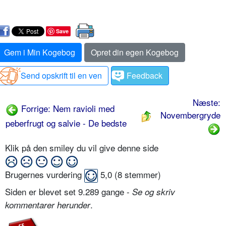
Save
Gem i Min Kogebog
Opret din egen Kogebog
Send opskrift til en ven
Feedback
Næste:
Forrige: Nem ravioli med
Novembergryde
peberfrugt og salvie - De bedste
Klik på den smiley du vil give denne side
Brugernes vurdering
5,0
(
8
stemmer)
Siden er blevet set 9.289 gange -
Se og skriv
.
kommentarer herunder