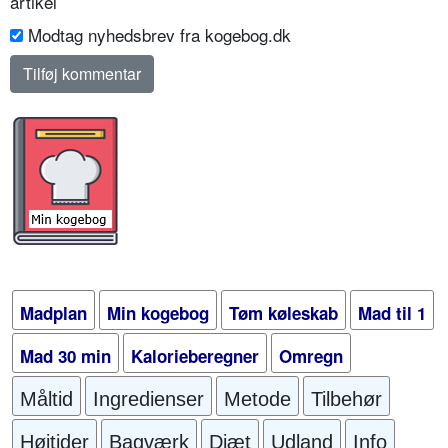
artikel
Modtag nyhedsbrev fra kogebog.dk
Madplan
Min kogebog
Tøm køleskab
Mad til 1
Mad 30 min
Kalorieberegner
Omregn
Måltid
Ingredienser
Metode
Tilbehør
Højtider
Bagværk
Diæt
Udland
Info