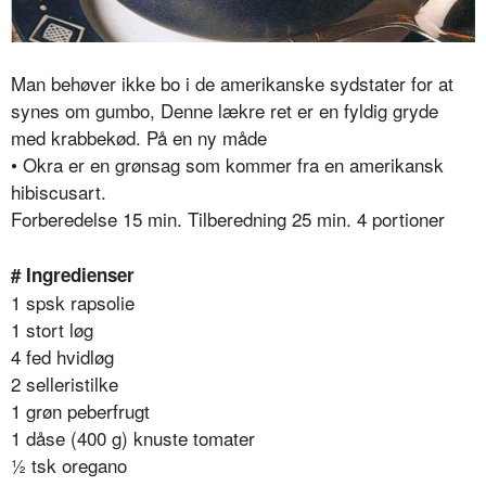
Man behøver ikke bo i de amerikanske sydstater for at
synes om gumbo, Denne lækre ret er en fyldig gryde
med krabbekød. På en ny måde
• Okra er en grønsag som kommer fra en amerikansk
hibiscusart.
Forberedelse 15 min. Tilberedning 25 min. 4 portioner
# Ingredienser
1 spsk rapsolie
1 stort løg
4 fed hvidløg
2 selleristilke
1 grøn peberfrugt
1 dåse (400 g) knuste tomater
½ tsk oregano