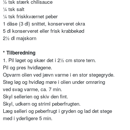
½ tsk stærk chilisauce
¼ tsk salt
¼ tsk friskkværnet peber
1 dåse (3 dl) snittet, konserveret okra
5 dl konserveret eller frisk krabbekød
2½ dl majskorn
* Tilberedning
1. Pil løget og skær det i 2½ cm store tern.
Pil og pres hvidløgene.
Opvarm olien ved jævn varme i en stor stegegryde.
Steg løg og hvidløg møre i olien under omrøring
ved svag varme, ca. 7 min.
Skyl sellerien og skiv den fint.
Skyl, udkern og striml peberfrugten.
Læg selleri og peberfrugt i gryden og lad det stege
med i yderligere 5 min.