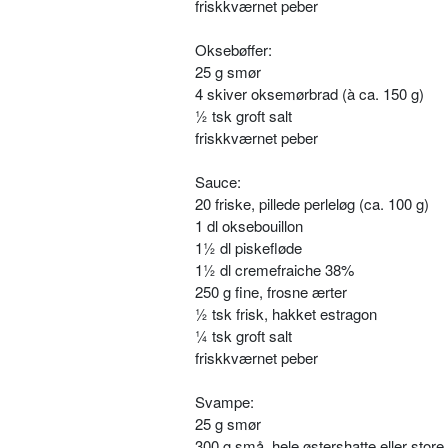
friskkværnet peber
Oksebøffer:
25 g smør
4 skiver oksemørbrad (à ca. 150 g)
½ tsk groft salt
friskkværnet peber
Sauce:
20 friske, pillede perleløg (ca. 100 g)
1 dl oksebouillon
1½ dl piskefløde
1½ dl cremefraiche 38%
250 g fine, frosne ærter
½ tsk frisk, hakket estragon
¼ tsk groft salt
friskkværnet peber
Svampe:
25 g smør
300 g små, hele østershatte eller store 