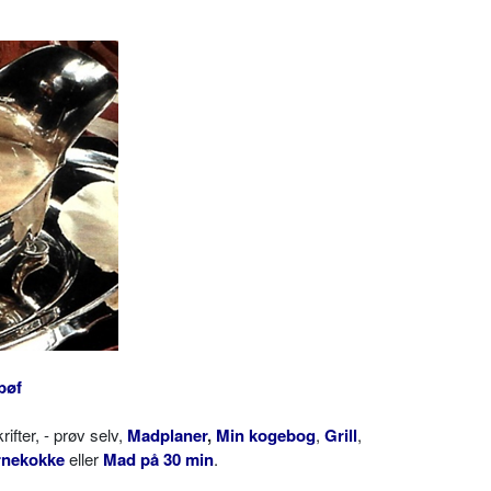
bøf
ter, - prøv selv,
Madplaner
,
Min kogebog
,
Grill
,
rnekokke
eller
Mad på 30 min
.