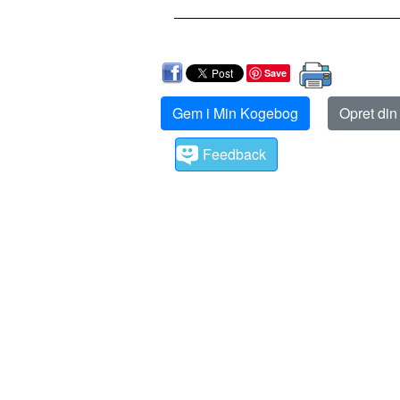
Save
Gem i Min Kogebog
Opret di
Feedback