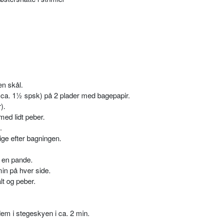
en skål.
à ca. 1½ spsk) på 2 plader med bagepapir.
).
ed lidt peber.
.
lige efter bagningen.
i en pande.
min på hver side.
t og peber.
em i stegeskyen i ca. 2 min.