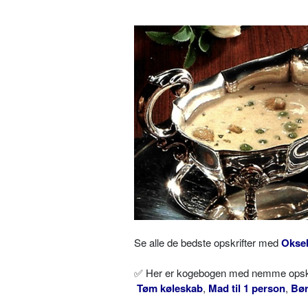
Se alle de bedste opskrifter med
Okse
✅ Her er kogebogen med nemme opskrif
Tøm køleskab
,
Mad til 1 person
,
Bø