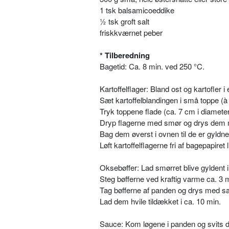
1 tsk balsamicoeddike
½ tsk groft salt
friskkværnet peber
* Tilberedning
Bagetid: Ca. 8 min. ved 250 °C.
Kartoffelflager: Bland ost og kartofler i 
Sæt kartoffelblandingen i små toppe (
Tryk toppene flade (ca. 7 cm i diameter
Dryp flagerne med smør og drys dem m
Bag dem øverst i ovnen til de er gyldne
Løft kartoffelflagerne fri af bagepapiret 
Oksebøffer: Lad smørret blive gyldent 
Steg bøfferne ved kraftig varme ca. 3 
Tag bøfferne af panden og drys med sal
Lad dem hvile tildækket i ca. 10 min.
Sauce: Kom løgene i panden og svits d