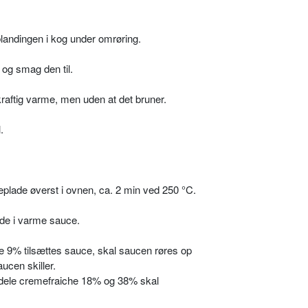
blandingen i kog under omrøring.
og smag den til.
aftig varme, men uden at det bruner.
.
lade øverst i ovnen, ca. 2 min ved 250 °C.
de i varme sauce.
e 9% tilsættes sauce, skal saucen røres op
aucen skiller.
 dele cremefraiche 18% og 38% skal