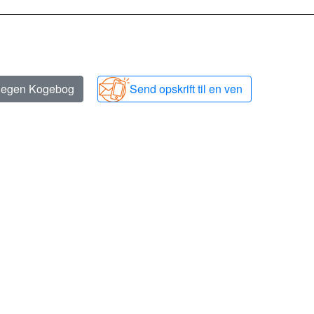
n egen Kogebog
Send opskrift til en ven