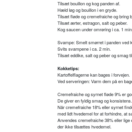
Tilsæt bouillon og kog panden af.
Hæld løg og bouillon i en gryde.
Tilsæt fløde og cremefraiche og bring 
Tilsæt ærter, estragon, salt og peber.
Kog saucen under omrøring i ca. 1 min 
Svampe: Smelt smørret i panden ved kr
Svits svampene i ca. 2 min.
Tilsæt eddike, salt og peber og smag til
Kokketips:
Kartoffelflagerne kan bages i forvejen.
Ved serveringen: Varm dem på en bagep
Cremefraiche og syrnet fløde 9% er go
De giver en fyldig smag og konsistens.
Når cremefraiche 18% eller syrnet find
med lidt hvedemel for at forhindre, at s
Anvendes cremefraiche 38% eller lige
der ikke tilsættes hvedemel.