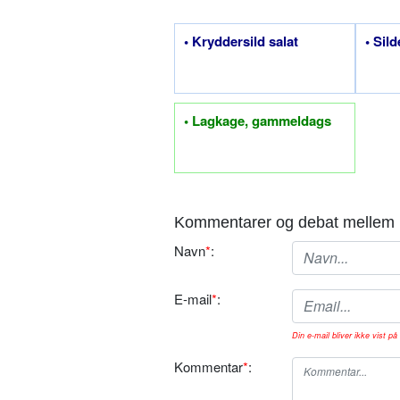
• Kryddersild salat
• Sil
• Lagkage, gammeldags
Kommentarer og debat mellem 
Navn
*
:
E-mail
*
:
Din e-mail bliver ikke vist på 
Kommentar
*
: