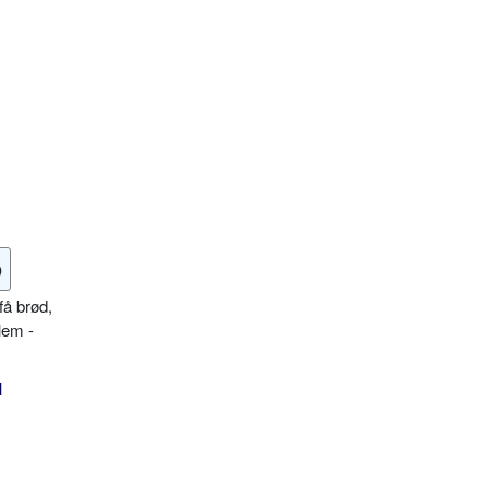
o
få brød,
lem -
l