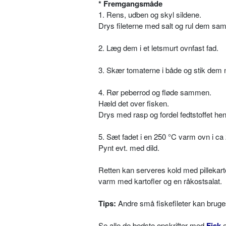
* Fremgangsmåde
1. Rens, udben og skyl sildene.
Drys fileterne med salt og rul dem sa
2. Læg dem i et letsmurt ovnfast fad.
3. Skær tomaterne i både og stik dem 
4. Rør peberrod og fløde sammen.
Hæld det over fisken.
Drys med rasp og fordel fedtstoffet he
5. Sæt fadet i en 250 °C varm ovn i ca 2
Pynt evt. med dild.
Retten kan serveres kold med pillekart
varm med kartofler og en råkostsalat.
Tips:
Andre små fiskefileter kan bruges
Se alle de bedste opskrifter med
Fisk
e