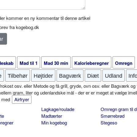
er kommer en ny kommentar til denne artikel
rev fra kogebog.dk
leskab
Mad til 1
Mad 30 min
Kalorieberegner
Omregn
e
Tilbehør
Højtider
Bagværk
Diæt
Udland
Inf
okost osv. eller Metode og få grill, gryde, ovn osv. eller Bagværk og 
mellem gram, liter og udenlandske mål - der er er meget at vælge imel
er med
Airfryer
Lagkage/roulade
Omregn gram til d
te
Madtærter
Smørrebrød
eregner
Min kogebog
Stegeso