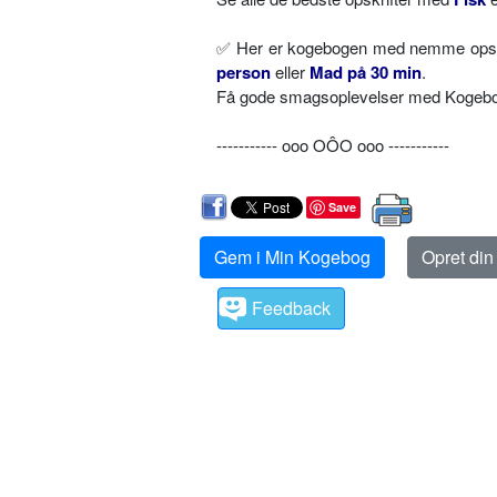
✅ Her er kogebogen med nemme opskri
person
eller
Mad på 30 min
.
Få gode smagsoplevelser med Kogebog.
----------- ooo OÔO ooo -----------
Save
Gem i Min Kogebog
Opret di
Feedback