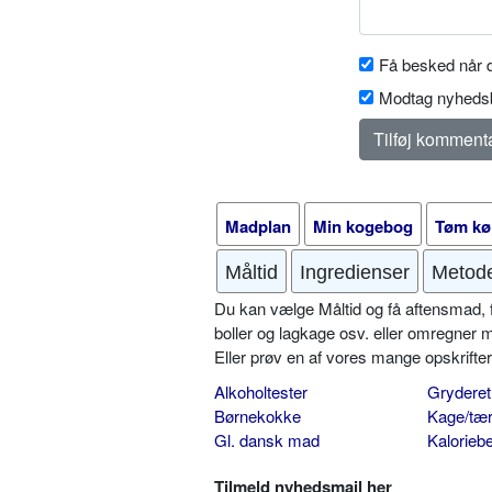
Få besked når d
Modtag nyhedsb
Madplan
Min kogebog
Tøm kø
Måltid
Ingredienser
Metod
Du kan vælge Måltid og få aftensmad, fr
boller og lagkage osv. eller omregner 
Eller prøv en af vores mange opskrift
Alkoholtester
Gryderet
Børnekokke
Kage/tær
Gl. dansk mad
Kalorieb
Tilmeld nyhedsmail her