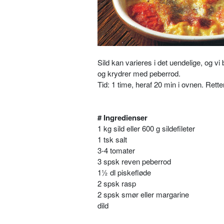
Sild kan varieres i det uendelige, og v
og krydrer med peberrod.
Tid: 1 time, heraf 20 min i ovnen. Rett
# Ingredienser
1 kg sild eller 600 g sildefileter
1 tsk salt
3-4 tomater
3 spsk reven peberrod
1½ dl piskefløde
2 spsk rasp
2 spsk smør eller margarine
dild