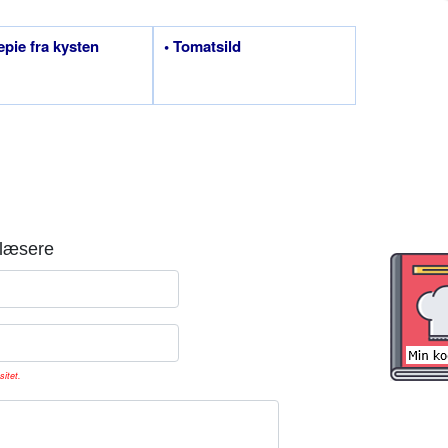
depie fra kysten
• Tomatsild
læsere
sitet.