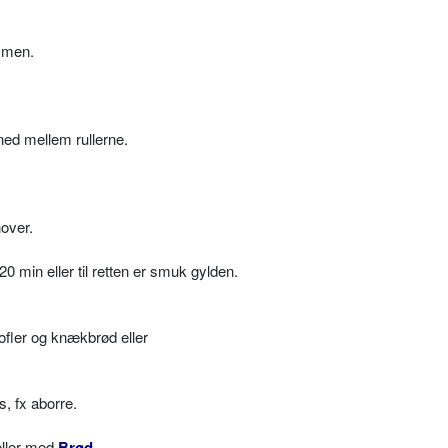
mmen.
ned mellem rullerne.
nover.
0 min eller til retten er smuk gylden.
ofler og knækbrød eller
, fx aborre.
ller med
Brød