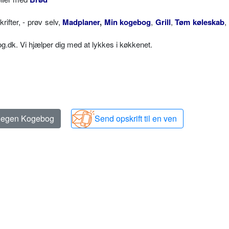
fter, - prøv selv,
Madplaner
,
Min kogebog
,
Grill
,
Tøm køleskab
,
dk. Vi hjælper dig med at lykkes i køkkenet.
n egen Kogebog
Send opskrift til en ven