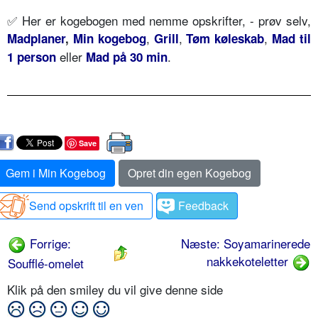
✅ Her er kogebogen med nemme opskrifter, - prøv selv,
,
,
,
Madplaner
,
Min kogebog
Grill
Tøm køleskab
Mad til
eller
.
1 person
Mad på 30 min
Save
Gem i Min Kogebog
Opret din egen Kogebog
Send opskrift til en ven
Feedback
Forrige:
Næste: Soyamarinerede
nakkekoteletter
Soufflé-omelet
Klik på den smiley du vil give denne side