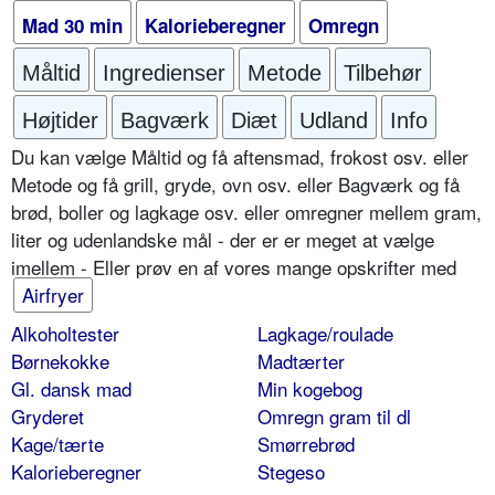
Mad 30 min
Kalorieberegner
Omregn
Måltid
Ingredienser
Metode
Tilbehør
Højtider
Bagværk
Diæt
Udland
Info
Du kan vælge Måltid og få aftensmad, frokost osv. eller
Metode og få grill, gryde, ovn osv. eller Bagværk og få
brød, boller og lagkage osv. eller omregner mellem gram,
liter og udenlandske mål - der er er meget at vælge
imellem - Eller prøv en af vores mange opskrifter med
Airfryer
Alkoholtester
Lagkage/roulade
Børnekokke
Madtærter
Gl. dansk mad
Min kogebog
Gryderet
Omregn gram til dl
Kage/tærte
Smørrebrød
Kalorieberegner
Stegeso