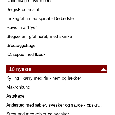
Daddelkage - Bare bedst
Belgisk ostesalat
Fiskegratin med spinat - De bedste
Ravioli i airfryer
Blegselleri, gratineret, med skinke
Brødæggekage
Kålsuppe med flæsk
10 nyeste
Kylling i karry med ris - nem og lækker
Makronbund
Astakage
Andesteg med æbler, svesker og sauce - opskrift også til jul
Stegt and med æbler og svesker