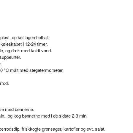
pløst, og køl lagen helt af.
i køleskabet i 12-24 timer.
yde, og dæk med koldt vand.
 suppeurter.
.
80 °C målt med stegetermometer.
rrod.
lse med bønnerne.
 min., og kog bønnerne med i de sidste 2-3 min.
rrodsdip, friskkogte grønsager, kartofler og evt. salat.