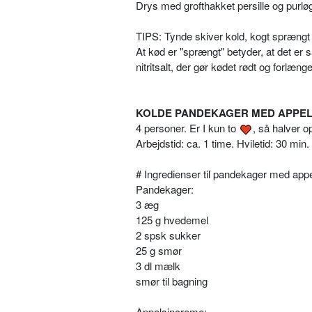
Drys med grofthakket persille og purlø
TIPS: Tynde skiver kold, kogt sprængt
At kød er "sprængt" betyder, at det er s
nitritsalt, der gør kødet rødt og forlæn
KOLDE PANDEKAGER MED APPE
4 personer.
Er I kun to
, så halver o
Arbejdstid: ca. 1 time. Hviletid: 30 min
# Ingredienser til pandekager med app
Pandekager:
3 æg
125 g hvedemel
2 spsk sukker
25 g smør
3 dl mælk
smør til bagning
Appelsincreme: