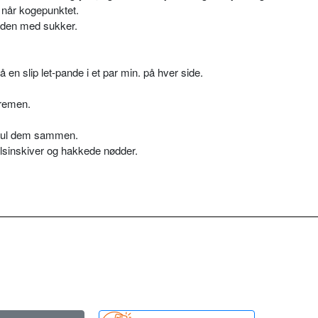
 når kogepunktet.
aden med sukker.
 en slip let-pande i et par min. på hver side.
cremen.
rul dem sammen.
lsinskiver og hakkede nødder.