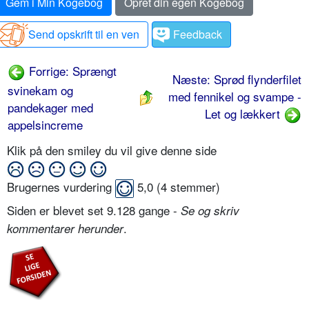
Gem i Min Kogebog
Opret din egen Kogebog
Send opskrift til en ven
Feedback
Forrige: Sprængt
Næste: Sprød flynderfilet
svinekam og
med fennikel og svampe -
pandekager med
Let og lækkert
appelsincreme
Klik på den smiley du vil give denne side
Brugernes vurdering
5,0
(
4
stemmer)
Siden er blevet set 9.128 gange -
Se og skriv
.
kommentarer herunder