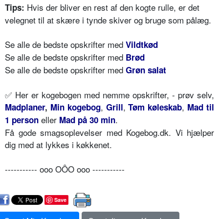
Hvis der bliver en rest af den kogte rulle, er det
Tips:
velegnet til at skære i tynde skiver og bruge som pålæg.
Se alle de bedste opskrifter med
Vildtkød
Se alle de bedste opskrifter med
Brød
Se alle de bedste opskrifter med
Grøn salat
✅ Her er kogebogen med nemme opskrifter, - prøv selv,
,
,
,
Madplaner
,
Min kogebog
Grill
Tøm køleskab
Mad til
eller
.
1 person
Mad på 30 min
Få gode smagsoplevelser med Kogebog.dk. Vi hjælper
dig med at lykkes i køkkenet.
----------- ooo OÔO ooo -----------
Save