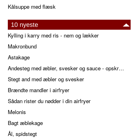
Kålsuppe med flæsk
10 nyeste
Kylling i karry med ris - nem og lækker
Makronbund
Astakage
Andesteg med æbler, svesker og sauce - opskrift også til jul
Stegt and med æbler og svesker
Brændte mandler i airfryer
Sådan rister du nødder i din airfryer
Melonis
Bagt æblekage
Ål, spidstegt