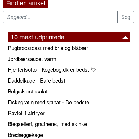
Find en artikel
10 mest udprintede
Rugbrødstoast med brie og blåbær
Jordbærsauce, varm
Hjerterisotto - Kogebog.dk er bedst 💘
Daddelkage - Bare bedst
Belgisk ostesalat
Fiskegratin med spinat - De bedste
Ravioli i airfryer
Blegselleri, gratineret, med skinke
Brødæggekage