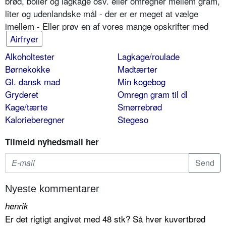
brød, boller og lagkage osv. eller omregner mellem gram,
liter og udenlandske mål - der er er meget at vælge
imellem - Eller prøv en af vores mange opskrifter med
Airfryer
Alkoholtester
Lagkage/roulade
Børnekokke
Madtærter
Gl. dansk mad
Min kogebog
Gryderet
Omregn gram til dl
Kage/tærte
Smørrebrød
Kalorieberegner
Stegeso
Tilmeld nyhedsmail her
Nyeste kommentarer
henrik
Er det rigtigt angivet med 48 stk? Så hver kuvertbrød