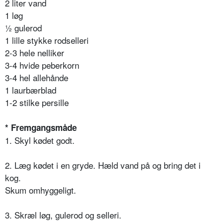
2 liter vand
1 løg
½ gulerod
1 lille stykke rodselleri
2-3 hele nelliker
3-4 hvide peberkorn
3-4 hel allehånde
1 laurbærblad
1-2 stilke persille
* Fremgangsmåde
1. Skyl kødet godt.
2. Læg kødet i en gryde. Hæld vand på og bring det i
kog.
Skum omhyggeligt.
3. Skræl løg, gulerod og selleri.