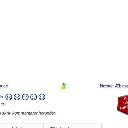
sauce
Næste: Æbles
ide
er)
g skriv kommentarer herunder
.