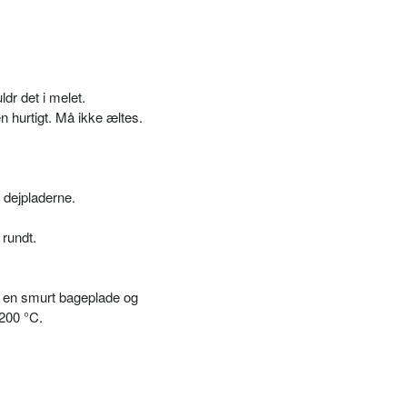
dr det i melet.
n hurtigt. Må ikke æltes.
 dejpladerne.
 rundt.
 en smurt bageplade og
 200 °C.