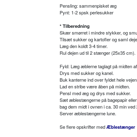
Pensling: sammenpisket æg
Pynt: 1-2 spsk perlesukker
* Tilberedning
Skær smørret i mindre stykker, og smul
Tilsæt sukker og kartofler og saml deje
Læg den koldt 3-4 timer.
Rul dejen ud til 2 stænger (25x35 cm).
Fyld: Læg æblerne taglagt på midten af
Drys med sukker og kanel.
Buk kanterne ind over fyldet hele vejen
Lad en stribe være åben på midten.
Pensl med æg og drys med sukker.
Sæt æblestængerne på bagepapir eller
bag dem midt i ovnen i ca. 30 min ved
Server æblestængerne lune.
Se flere opskrifter med
Æblestænger