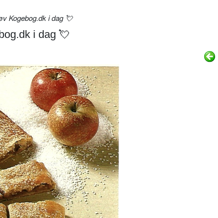
øv Kogebog.dk i dag 💘
og.dk i dag 💘