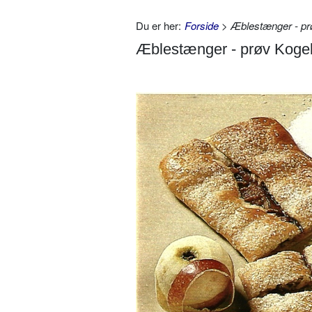
Du er her:
Forside
> Æblestænger - pr
Æblestænger - prøv Kogeb