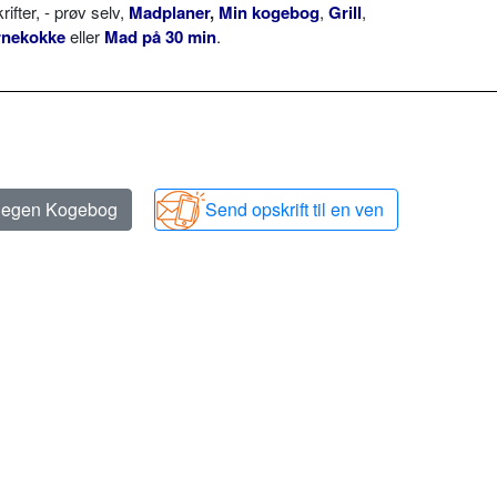
ter, - prøv selv,
Madplaner
,
Min kogebog
,
Grill
,
rnekokke
eller
Mad på 30 min
.
n egen Kogebog
Send opskrift til en ven