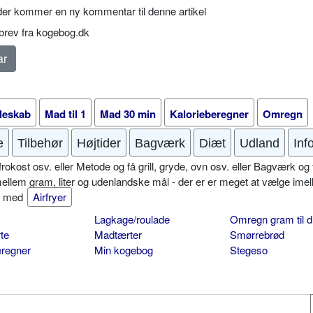
er kommer en ny kommentar til denne artikel
rev fra kogebog.dk
leskab
Mad til 1
Mad 30 min
Kalorieberegner
Omregn
e
Tilbehør
Højtider
Bagværk
Diæt
Udland
Inf
okost osv. eller Metode og få grill, gryde, ovn osv. eller Bagværk og 
mellem gram, liter og udenlandske mål - der er er meget at vælge imel
er med
Airfryer
Lagkage/roulade
Omregn gram til d
te
Madtærter
Smørrebrød
eregner
Min kogebog
Stegeso