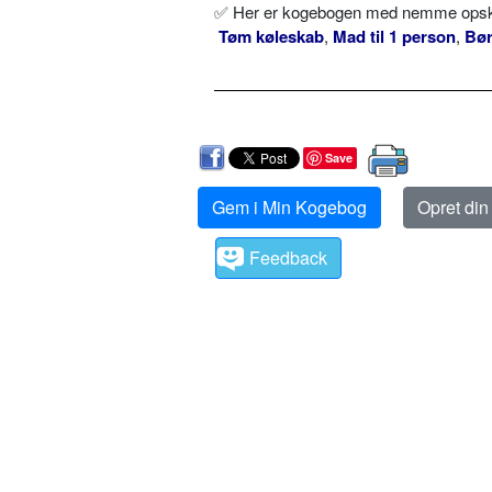
✅ Her er kogebogen med nemme opskrif
Tøm køleskab
,
Mad til 1 person
,
Bø
Save
Gem i Min Kogebog
Opret di
Feedback