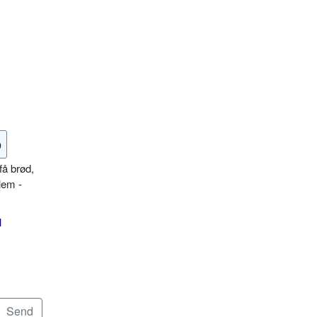
o
få brød,
lem -
l