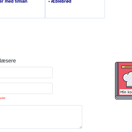
er med timian
• Æblebrød
læsere
sitet.