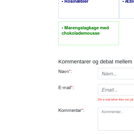
• Rosinæbler
• Æbl
• Marengslagkage med
chokolademousse
Kommentarer og debat mellem 
Navn
*
:
E-mail
*
:
Din e-mail bliver ikke vist på 
Kommentar
*
: