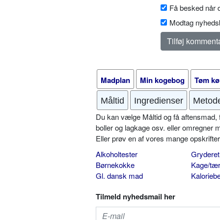
Få besked når d
Modtag nyhedsb
Madplan
Min kogebog
Tøm kø
Måltid
Ingredienser
Metod
Du kan vælge Måltid og få aftensmad, fr
boller og lagkage osv. eller omregner 
Eller prøv en af vores mange opskrift
Alkoholtester
Gryderet
Børnekokke
Kage/tær
Gl. dansk mad
Kalorieb
Tilmeld nyhedsmail her