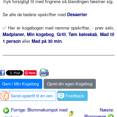
Tryk forsigtigt til med fingrene så
blandingen fæstner sig.
Se alle de bedste opskrifter med
Desserter
✅ Her er kogebogen med nemme opskrifter, - prøv selv,
,
,
,
Madplaner
,
Min kogebog
Grill
Tøm køleskab
Mad til
eller
.
1 person
Mad på 30 min
Save
Gem i Min Kogebog
Opret din egen Kogebog
Send opskrift til en ven
Feedback
Forrige: Blommekompot med
Næste:
Blommepie