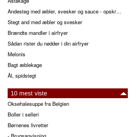
Astakage
Andesteg med æbler, svesker og sauce - opskrift også til jul
Stegt and med æbler og svesker
Brændte mandler i airfryer
Sådan rister du nødder i din airfryer
Melonis
Bagt æblekage
Ål, spidstegt
10 mest viste
Oksehalesuppe fra Belgien
Boller i selleri
Børnenes livretter
- Brugsanvisning