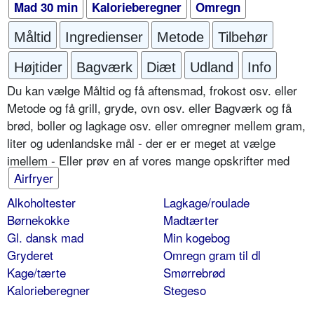
Mad 30 min
Kalorieberegner
Omregn
Måltid
Ingredienser
Metode
Tilbehør
Højtider
Bagværk
Diæt
Udland
Info
Du kan vælge Måltid og få aftensmad, frokost osv. eller
Metode og få grill, gryde, ovn osv. eller Bagværk og få
brød, boller og lagkage osv. eller omregner mellem gram,
liter og udenlandske mål - der er er meget at vælge
imellem - Eller prøv en af vores mange opskrifter med
Airfryer
Alkoholtester
Lagkage/roulade
Børnekokke
Madtærter
Gl. dansk mad
Min kogebog
Gryderet
Omregn gram til dl
Kage/tærte
Smørrebrød
Kalorieberegner
Stegeso