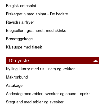
Belgisk ostesalat
Fiskegratin med spinat - De bedste
Ravioli i airfryer
Blegselleri, gratineret, med skinke
Brødæggekage
Kålsuppe med flæsk
10 nyeste
Kylling i karry med ris - nem og lækker
Makronbund
Astakage
Andesteg med æbler, svesker og sauce - opskrift også til jul
Stegt and med æbler og svesker