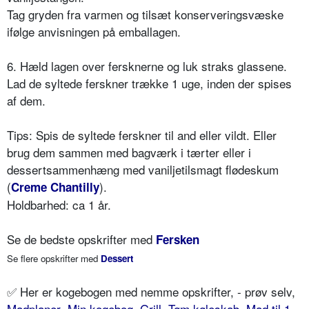
Tag gryden fra varmen og tilsæt konserveringsvæske
ifølge anvisningen på emballagen.
6. Hæld lagen over fersknerne og luk straks glassene.
Lad de syltede ferskner trække 1 uge, inden der spises
af dem.
Tips: Spis de syltede ferskner til and eller vildt. Eller
brug dem sammen med bagværk i tærter eller i
dessertsammenhæng med vaniljetilsmagt flødeskum
(
).
Creme Chantilly
Holdbarhed: ca 1 år.
Se de bedste opskrifter med
Fersken
Se flere opskrifter med
Dessert
✅
Her er kogebogen med nemme opskrifter, - prøv selv,
Madplaner
Min kogebog
,
Grill
,
Tøm køleskab
,
Mad til 1
,