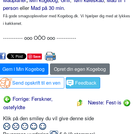
person
eller
Mad på 30 min
.
Få gode smagsoplevelser med Kogebog.dk. Vi hjælper dig med at lykkes
i køkkenet.
----------- ooo OÔO ooo -----------
Save
Gem i Min Kogebog
Opret din egen Kogebog
Send opskrift til en ven
Feedback
Forrige: Ferskner,
Næste: Fest-is
ostefyldte
Klik på den smiley du vil give denne side
Brugernes vurdering
5,0
(
9
stemmer)