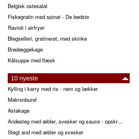
Belgisk ostesalat
Fiskegratin med spinat - De bedste
Ravioli i airfryer
Blegselleri, gratineret, med skinke
Brødæggekage
Kålsuppe med flæsk
10 nyeste
Kylling i karry med ris - nem og lækker
Makronbund
Astakage
Andesteg med æbler, svesker og sauce - opskrift også til jul
Stegt and med æbler og svesker