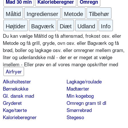
Mad 30 min
Kalorieberegner
Omregn
Måltid
Ingredienser
Metode
Tilbehør
Højtider
Bagværk
Diæt
Udland
Info
Du kan vælge Måltid og få aftensmad, frokost osv. eller
Metode og få grill, gryde, ovn osv. eller Bagværk og få
brød, boller og lagkage osv. eller omregner mellem gram,
liter og udenlandske mål - der er er meget at vælge
imellem - Eller prøv en af vores mange opskrifter med
Airfryer
Alkoholtester
Lagkage/roulade
Børnekokke
Madtærter
Gl. dansk mad
Min kogebog
Gryderet
Omregn gram til dl
Kage/tærte
Smørrebrød
Kalorieberegner
Stegeso