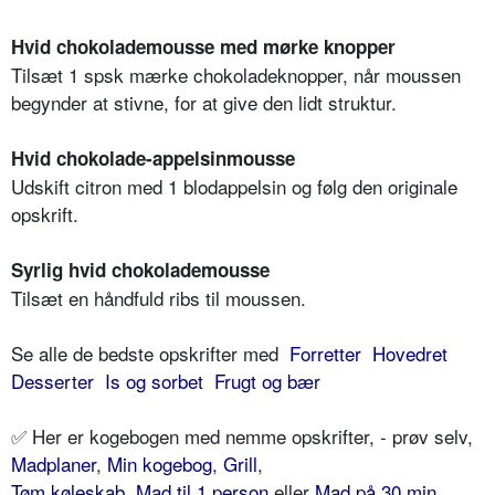
Hvid chokolademousse med mørke knopper
Tilsæt 1 spsk mærke chokoladeknopper, når moussen
begynder at stivne, for at give den lidt struktur.
Hvid chokolade-appelsinmousse
Udskift citron med 1 blodappelsin og følg den originale
opskrift.
Syrlig hvid chokolademousse
Tilsæt en håndfuld ribs til moussen.
Se alle de bedste opskrifter med
Forretter
Hovedret
Desserter
Is og sorbet
Frugt og bær
✅ Her er kogebogen med nemme opskrifter, - prøv selv,
Madplaner
,
Min kogebog
,
Grill
,
Tøm køleskab
,
Mad til 1 person
eller
Mad på 30 min
.