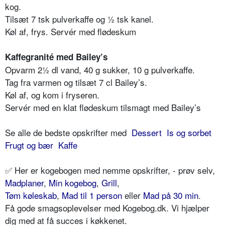
kog.
Tilsæt 7 tsk pulverkaffe og ½ tsk kanel.
Køl af, frys. Servér med flødeskum
Kaffegranité med Bailey’s
Opvarm 2½ dl vand, 40 g sukker, 10 g pulverkaffe.
Tag fra varmen og tilsæt 7 cl Bailey’s.
Køl af, og kom i fryseren.
Servér med en klat flødeskum tilsmagt med Bailey’s
Se alle de bedste opskrifter med
Dessert
Is og sorbet
Frugt og bær
Kaffe
✅ Her er kogebogen med nemme opskrifter, - prøv selv,
Madplaner
,
Min kogebog
,
Grill
,
Tøm køleskab
,
Mad til 1 person
eller
Mad på 30 min
.
Få gode smagsoplevelser med Kogebog.dk. Vi hjælper
dig med at få succes i køkkenet.