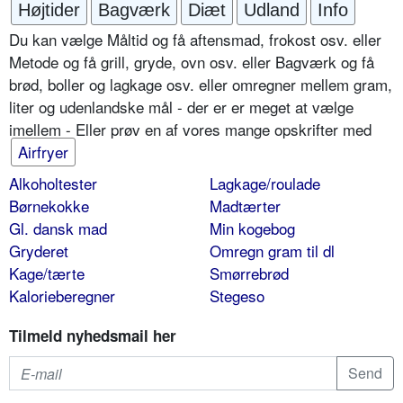
Højtider
Bagværk
Diæt
Udland
Info
Du kan vælge Måltid og få aftensmad, frokost osv. eller
Metode og få grill, gryde, ovn osv. eller Bagværk og få
brød, boller og lagkage osv. eller omregner mellem gram,
liter og udenlandske mål - der er er meget at vælge
imellem - Eller prøv en af vores mange opskrifter med
Airfryer
Alkoholtester
Lagkage/roulade
Børnekokke
Madtærter
Gl. dansk mad
Min kogebog
Gryderet
Omregn gram til dl
Kage/tærte
Smørrebrød
Kalorieberegner
Stegeso
Tilmeld nyhedsmail her