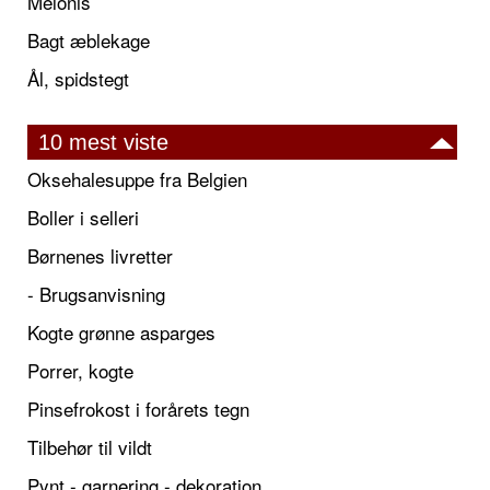
Melonis
Bagt æblekage
Ål, spidstegt
10 mest viste
Oksehalesuppe fra Belgien
Boller i selleri
Børnenes livretter
- Brugsanvisning
Kogte grønne asparges
Porrer, kogte
Pinsefrokost i forårets tegn
Tilbehør til vildt
Pynt - garnering - dekoration