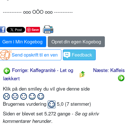
----------- ooo OÔO ooo -----------
Save
Gem i Min Kogebog
Opret din egen Kogebog
Send opskrift til en ven
Feedback
Forrige: Kaffegranité - Let og
Næste: Kaffeis
lækkert
Klik på den smiley du vil give denne side
Brugernes vurdering
5,0
(
7
stemmer)
Siden er blevet set 5.272 gange -
Se og skriv
.
kommentarer herunder