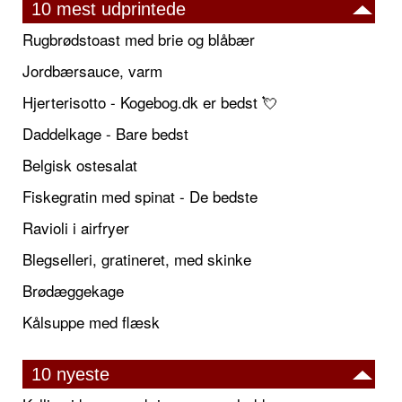
10 mest udprintede
Rugbrødstoast med brie og blåbær
Jordbærsauce, varm
Hjerterisotto - Kogebog.dk er bedst 💘
Daddelkage - Bare bedst
Belgisk ostesalat
Fiskegratin med spinat - De bedste
Ravioli i airfryer
Blegselleri, gratineret, med skinke
Brødæggekage
Kålsuppe med flæsk
10 nyeste