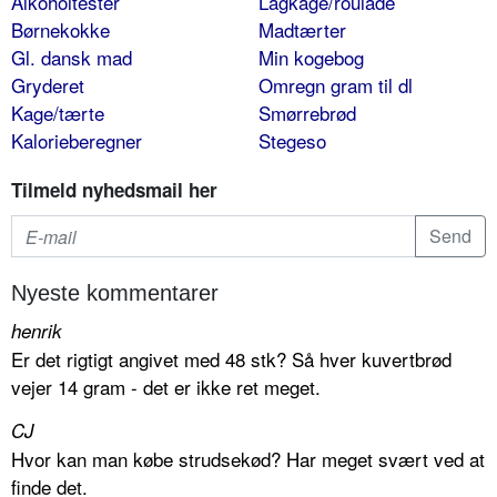
Alkoholtester
Lagkage/roulade
Børnekokke
Madtærter
Gl. dansk mad
Min kogebog
Gryderet
Omregn gram til dl
Kage/tærte
Smørrebrød
Kalorieberegner
Stegeso
Tilmeld nyhedsmail her
Nyeste kommentarer
henrik
Er det rigtigt angivet med 48 stk? Så hver kuvertbrød
vejer 14 gram - det er ikke ret meget.
CJ
Hvor kan man købe strudsekød? Har meget svært ved at
finde det.