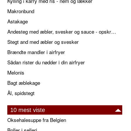
Kylling i karry med ris - nem og lækker
Makronbund
Astakage
Andesteg med æbler, svesker og sauce - opskrift også til jul
Stegt and med æbler og svesker
Brændte mandler i airfryer
Sådan rister du nødder i din airfryer
Melonis
Bagt æblekage
Ål, spidstegt
10 mest viste
Oksehalesuppe fra Belgien
Boller i selleri