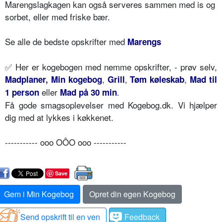
Marengslagkagen kan også serveres sammen med is og
sorbet, eller med friske bær.
Se alle de bedste opskrifter med
Marengs
✅
Her er kogebogen med nemme opskrifter, - prøv selv,
,
,
,
Madplaner
,
Min kogebog
Grill
Tøm køleskab
Mad til
eller
.
1 person
Mad på 30 min
Få gode smagsoplevelser med Kogebog.dk. Vi hjælper
dig med at lykkes i køkkenet.
----------- ooo OÔO ooo -----------
Save
Gem i Min Kogebog
Opret din egen Kogebog
Send opskrift til en ven
Feedback