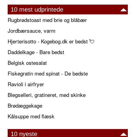
10 mest udprintede
Rugbrødstoast med brie og blåbær
Jordbærsauce, varm
Hjerterisotto - Kogebog.dk er bedst 💘
Daddelkage - Bare bedst
Belgisk ostesalat
Fiskegratin med spinat - De bedste
Ravioli i airfryer
Blegselleri, gratineret, med skinke
Brødæggekage
Kålsuppe med flæsk
10 nyeste