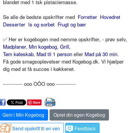
blandet med 1 tsk pistaciemasse.
Se alle de bedste opskrifter med
Forretter
Hovedret
Desserter
Is og sorbet
Frugt og bær
✅ Her er kogebogen med nemme opskrifter, - prøv selv,
Madplaner
,
Min kogebog
,
Grill
,
Tøm køleskab
,
Mad til 1 person
eller
Mad på 30 min
.
Få gode smagsoplevelser med Kogebog.dk. Vi hjælper
dig med at få succes i køkkenet.
----------- ooo OÔO ooo -----------
Save
Gem i Min Kogebog
Opret din egen Kogebog
Send opskrift til en ven
Feedback