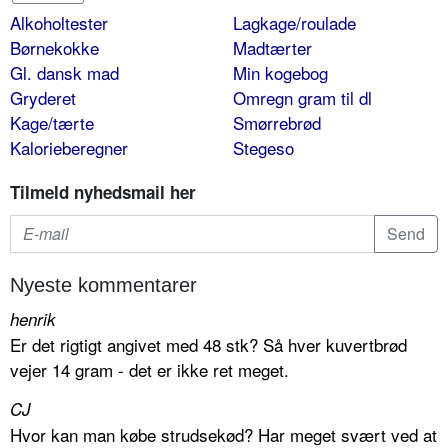
Alkoholtester
Lagkage/roulade
Børnekokke
Madtærter
Gl. dansk mad
Min kogebog
Gryderet
Omregn gram til dl
Kage/tærte
Smørrebrød
Kalorieberegner
Stegeso
Tilmeld nyhedsmail her
Nyeste kommentarer
henrik
Er det rigtigt angivet med 48 stk? Så hver kuvertbrød
vejer 14 gram - det er ikke ret meget.
CJ
Hvor kan man købe strudsekød? Har meget svært ved at