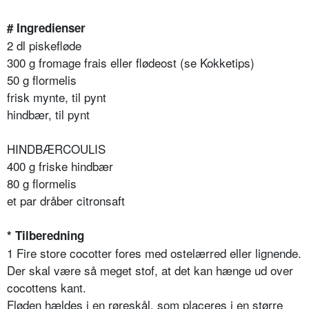
# Ingredienser
2 dl piskefløde
300 g fromage frais eller flødeost (se Kokketips)
50 g flormelis
frisk mynte, til pynt
hindbær, til pynt
HINDBÆRCOULIS
400 g friske hindbær
80 g flormelis
et par dråber citronsaft
* Tilberedning
1 Fire store cocotter fores med ostelærred eller lignende.
Der skal være så meget stof, at det kan hænge ud over
cocottens kant.
Fløden hældes i en røreskål, som placeres i en større