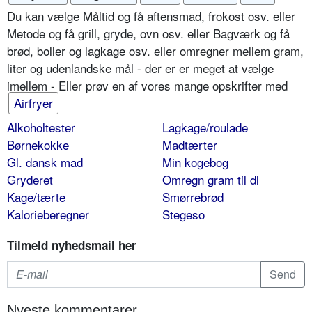
Du kan vælge Måltid og få aftensmad, frokost osv. eller
Metode og få grill, gryde, ovn osv. eller Bagværk og få
brød, boller og lagkage osv. eller omregner mellem gram,
liter og udenlandske mål - der er er meget at vælge
imellem - Eller prøv en af vores mange opskrifter med
Airfryer
Alkoholtester
Lagkage/roulade
Børnekokke
Madtærter
Gl. dansk mad
Min kogebog
Gryderet
Omregn gram til dl
Kage/tærte
Smørrebrød
Kalorieberegner
Stegeso
Tilmeld nyhedsmail her
Nyeste kommentarer