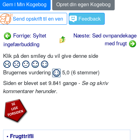
Gem i Min Kogebog
Opret din egen Kogebog
Send opskrift til en ven
Feedback
Forrige: Syltet
Næste: Sød ovnpandekage
med frugt
ingefærbudding
Klik på den smiley du vil give denne side
Brugernes vurdering
5,0
(
6
stemmer)
Siden er blevet set 9.841 gange -
Se og skriv
.
kommentarer herunder
• Frugttrifli