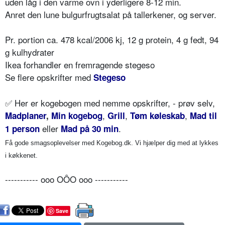
uden låg i den varme ovn i yderligere 8-12 min.
Anret den lune bulgurfrugtsalat på tallerkener, og server.
Pr. portion ca. 478 kcal/2006 kj, 12 g protein, 4 g fedt, 94
g kulhydrater
Ikea forhandler en fremragende stegeso
Se flere opskrifter med
Stegeso
✅
Her er kogebogen med nemme opskrifter, - prøv selv,
,
,
,
Madplaner
,
Min kogebog
Grill
Tøm køleskab
Mad til
eller
.
1 person
Mad på 30 min
Få gode smagsoplevelser med Kogebog.dk. Vi hjælper dig med at lykkes
i køkkenet.
----------- ooo OÔO ooo -----------
Save