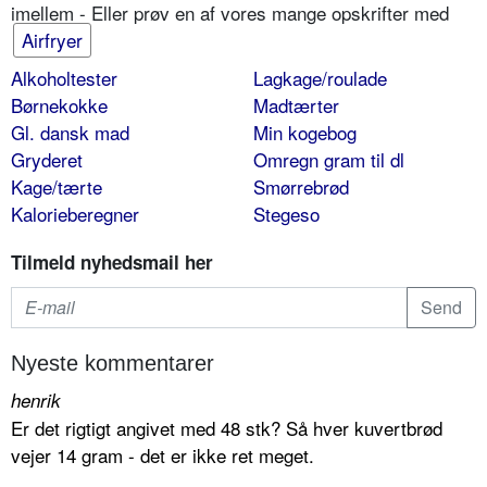
imellem - Eller prøv en af vores mange opskrifter med
Airfryer
Alkoholtester
Lagkage/roulade
Børnekokke
Madtærter
Gl. dansk mad
Min kogebog
Gryderet
Omregn gram til dl
Kage/tærte
Smørrebrød
Kalorieberegner
Stegeso
Tilmeld nyhedsmail her
Nyeste kommentarer
henrik
Er det rigtigt angivet med 48 stk? Så hver kuvertbrød
vejer 14 gram - det er ikke ret meget.