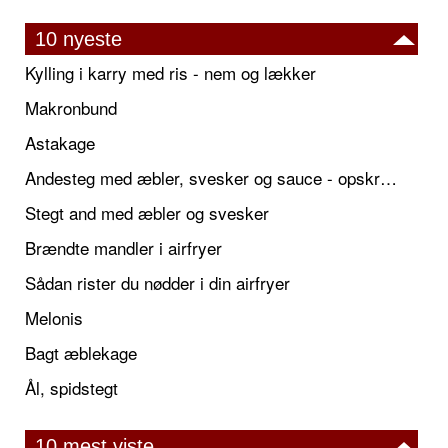
10 nyeste
Kylling i karry med ris - nem og lækker
Makronbund
Astakage
Andesteg med æbler, svesker og sauce - opskrift også til jul
Stegt and med æbler og svesker
Brændte mandler i airfryer
Sådan rister du nødder i din airfryer
Melonis
Bagt æblekage
Ål, spidstegt
10 mest viste