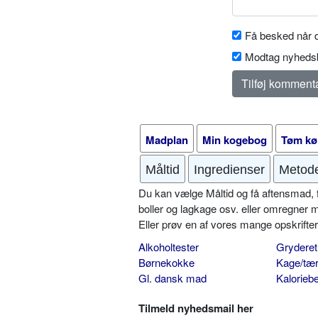
Få besked når d
Modtag nyhedsb
Madplan
Min kogebog
Tøm kø
Måltid
Ingredienser
Metod
Du kan vælge Måltid og få aftensmad, fr
boller og lagkage osv. eller omregner 
Eller prøv en af vores mange opskrift
Alkoholtester
Gryderet
Børnekokke
Kage/tær
Gl. dansk mad
Kalorieb
Tilmeld nyhedsmail her