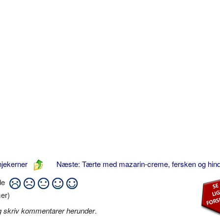
njekerner
Næste: Tærte med mazarin-creme, fersken og hi
ide
er)
g skriv kommentarer herunder
.