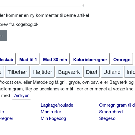
er kommer en ny kommentar til denne artikel
rev fra kogebog.dk
leskab
Mad til 1
Mad 30 min
Kalorieberegner
Omregn
e
Tilbehør
Højtider
Bagværk
Diæt
Udland
Inf
okost osv. eller Metode og få grill, gryde, ovn osv. eller Bagværk og 
mellem gram, liter og udenlandske mål - der er er meget at vælge imel
er med
Airfryer
Lagkage/roulade
Omregn gram til d
te
Madtærter
Smørrebrød
eregner
Min kogebog
Stegeso