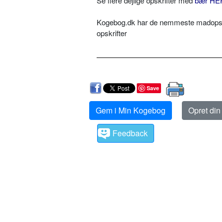
Se flere dejlige opskrifter med
bær HE
Kogebog.dk har de nemmeste madopskri
opskrifter
Save
Gem i Min Kogebog
Opret di
Feedback