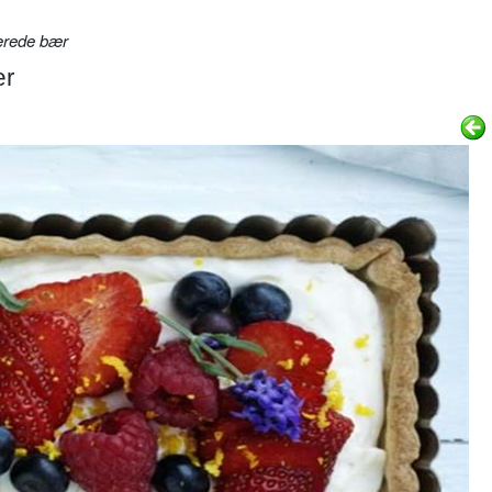
erede bær
ær