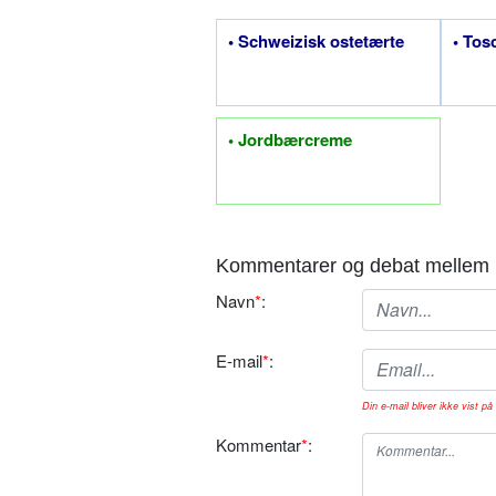
• Schweizisk ostetærte
• Tos
• Jordbærcreme
Kommentarer og debat mellem 
Navn
*
:
E-mail
*
:
Din e-mail bliver ikke vist på 
Kommentar
*
: