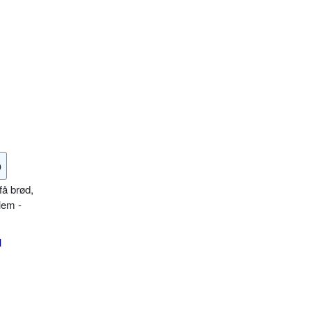
o
få brød,
lem -
l