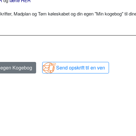
R
og
tærte HER
fter, Madplan og Tøm køleskabet og din egen "Min kogebog" til din
n egen Kogebog
Send opskrift til en ven