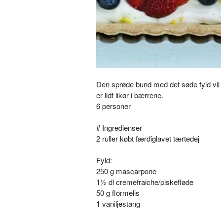
Den sprøde bund med det søde fyld vil
er lidt likør i bærrene.
6 personer
# Ingredienser
2 ruller købt færdiglavet tærtedej
Fyld:
250 g mascarpone
1½ dl
cremefraiche/piskefløde
50 g flormelis
1 vaniljestang