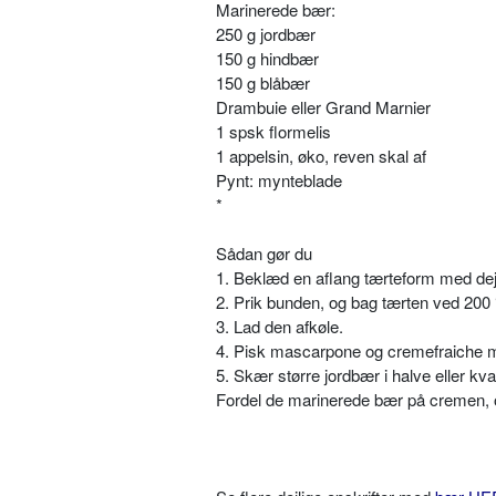
Marinerede bær:
250 g jordbær
150 g hindbær
150 g blåbær
Drambuie eller Grand Marnier
1 spsk
flormelis
1 appelsin, øko, reven skal af
Pynt: mynteblade
*
Sådan gør du
1. Beklæd en aflang tærteform med de
2. Prik bunden, og bag tærten ved 200 °
3. Lad den afkøle.
4. Pisk mascarpone og cremefraiche me
5. Skær større jordbær i halve eller kva
Fordel de marinerede bær på cremen,