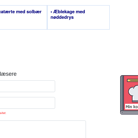
catærte med solbær
• Æblekage med
nøddedrys
læsere
sitet.