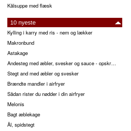
Kålsuppe med flæsk
10 nyeste
Kylling i karry med ris - nem og lækker
Makronbund
Astakage
Andesteg med æbler, svesker og sauce - opskrift også til jul
Stegt and med æbler og svesker
Brændte mandler i airfryer
Sådan rister du nødder i din airfryer
Melonis
Bagt æblekage
Ål, spidstegt