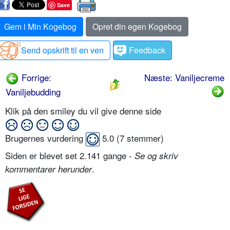
Save
Gem i Min Kogebog
Opret din egen Kogebog
Send opskrift til en ven
Feedback
Forrige:
Næste: Vaniljecreme
Vaniljebudding
Klik på den smiley du vil give denne side
Brugernes vurdering
5.0
(
7
stemmer)
Siden er blevet set 2.141 gange -
Se og skriv
.
kommentarer herunder