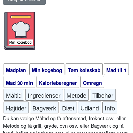
Madplan
Min kogebog
Tøm køleskab
Mad til 1
Mad 30 min
Kalorieberegner
Omregn
Måltid
Ingredienser
Metode
Tilbehør
Højtider
Bagværk
Diæt
Udland
Info
Du kan vælge Måltid og få aftensmad, frokost osv. eller
Metode og få grill, gryde, ovn osv. eller Bagværk og få
brød, boller og lagkage osv. eller omregner mellem gram,