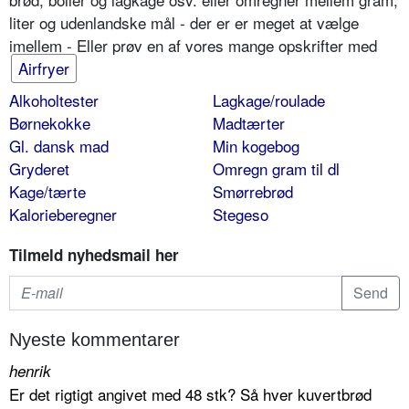
liter og udenlandske mål - der er er meget at vælge
imellem - Eller prøv en af vores mange opskrifter med
Airfryer
Alkoholtester
Lagkage/roulade
Børnekokke
Madtærter
Gl. dansk mad
Min kogebog
Gryderet
Omregn gram til dl
Kage/tærte
Smørrebrød
Kalorieberegner
Stegeso
Tilmeld nyhedsmail her
Nyeste kommentarer
henrik
Er det rigtigt angivet med 48 stk? Så hver kuvertbrød