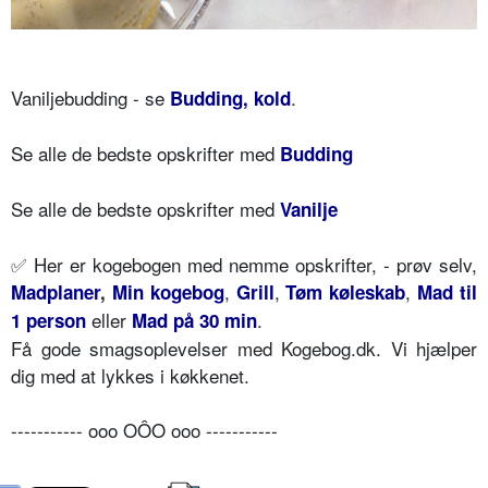
Vaniljebudding - se
.
Budding, kold
Se alle de bedste opskrifter med
Budding
Se alle de bedste opskrifter med
Vanilje
✅
Her er kogebogen med nemme opskrifter, - prøv selv,
,
,
,
Madplaner
,
Min kogebog
Grill
Tøm køleskab
Mad til
eller
.
1 person
Mad på 30 min
Få gode smagsoplevelser med Kogebog.dk. Vi hjælper
dig med at lykkes i køkkenet.
----------- ooo OÔO ooo -----------