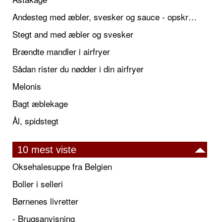
Andesteg med æbler, svesker og sauce - opskrift også til jul
Stegt and med æbler og svesker
Brændte mandler i airfryer
Sådan rister du nødder i din airfryer
Melonis
Bagt æblekage
Ål, spidstegt
10 mest viste
Oksehalesuppe fra Belgien
Boller i selleri
Børnenes livretter
- Brugsanvisning