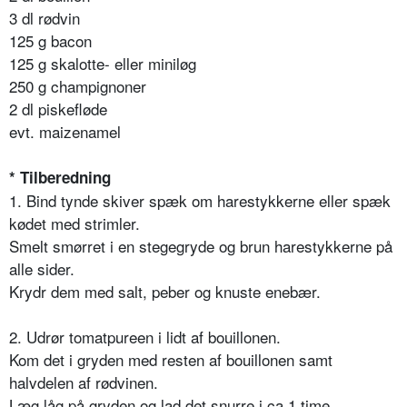
3 dl rødvin
125 g bacon
125 g skalotte- eller miniløg
250 g champignoner
2 dl piskefløde
evt. maizenamel
* Tilberedning
1. Bind tynde skiver spæk om harestykkerne eller spæk
kødet med strimler.
Smelt smørret i en stegegryde og brun harestykkerne på
alle sider.
Krydr dem med salt, peber og knuste enebær.
2. Udrør tomatpureen i lidt af bouillonen.
Kom det i gryden med resten af bouillonen samt
halvdelen af rødvinen.
Læg låg på gryden og lad det snurre i ca 1 time.