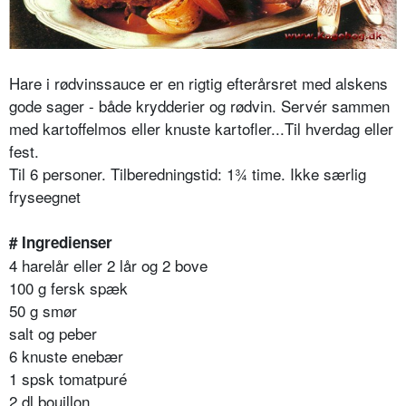
Hare i rødvinssauce er en rigtig efterårsret med alskens
gode sager - både krydderier og rødvin. Servér sammen
med kartoffelmos eller knuste kartofler...
Til hverdag eller
fest.
Til 6 personer. Tilberedningstid: 1¾ time. Ikke særlig
fryseegnet
# Ingredienser
4 harelår eller 2 lår og 2 bove
100 g fersk spæk
50 g smør
salt og peber
6 knuste enebær
1 spsk tomatpuré
2 dl bouillon