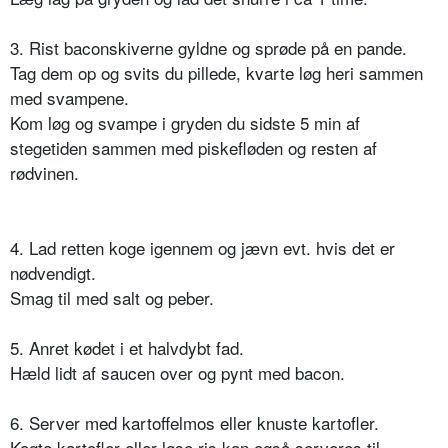
3. Rist baconskiverne gyldne og sprøde på en pande.
Tag dem op og svits du pillede, kvarte løg heri sammen
med svampene.
Kom løg og svampe i gryden du sidste 5 min af
stegetiden sammen med piskefløden og resten af
rødvinen.
4. Lad retten koge igennem og jævn evt. hvis det er
nødvendigt.
Smag til med salt og peber.
5. Anret kødet i et halvdybt fad.
Hæld lidt af saucen over og pynt med bacon.
6. Server med kartoffelmos eller knuste kartofler.
Kogte kartofler eller løse ris kan også serveres til,