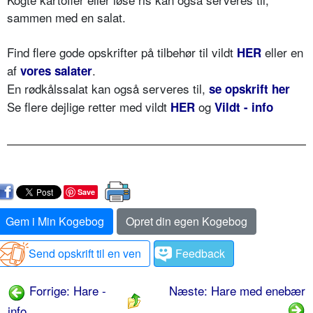
sammen med en salat.
Find flere gode opskrifter på tilbehør til vildt
eller en
HER
af
.
vores salater
En rødkålssalat kan også serveres til,
se opskrift her
Se flere dejlige retter med vildt
og
HER
Vildt - info
Save
Gem i Min Kogebog
Opret din egen Kogebog
Send opskrift til en ven
Feedback
Forrige: Hare -
Næste: Hare med enebær
info