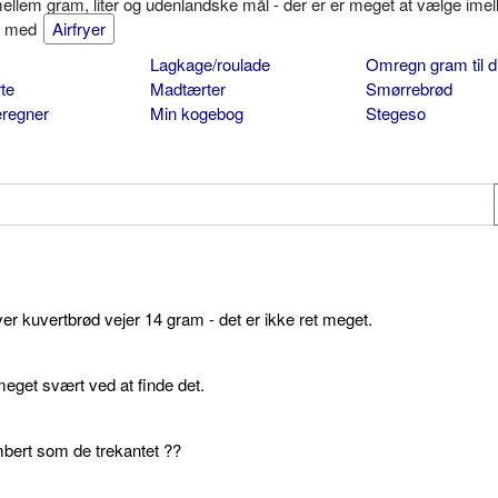
mellem gram, liter og udenlandske mål - der er er meget at vælge imel
er med
Airfryer
Lagkage/roulade
Omregn gram til d
te
Madtærter
Smørrebrød
eregner
Min kogebog
Stegeso
ver kuvertbrød vejer 14 gram - det er ikke ret meget.
get svært ved at finde det.
bert som de trekantet ??