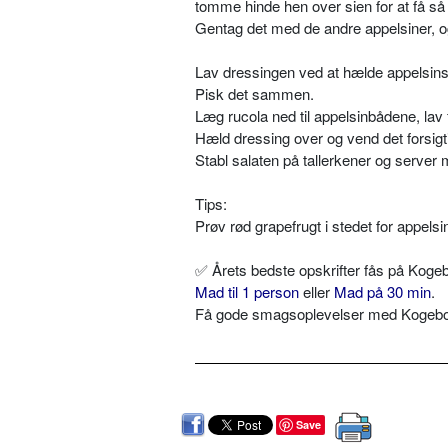
tomme hinde hen over sien for at få s
Gentag det med de andre appelsiner, o
Lav dressingen ved at hælde appelsinsa
Pisk det sammen.
Læg rucola ned til appelsinbådene, lav
Hæld dressing over og vend det fors
Stabl salaten på tallerkener og server
Tips:
Prøv rød grapefrugt i stedet for appelsin
✅
Årets bedste opskrifter fås på Kogeb
Mad til 1 person
eller
Mad på 30 min
.
Få gode smagsoplevelser med Kogebog.
Save