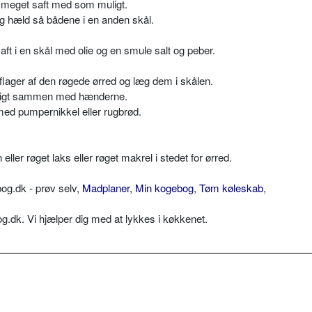
å meget saft med som muligt.
g hæld så bådene i en anden skål.
ft i en skål med olie og en smule salt og peber.
 flager af den røgede ørred og læg dem i skålen.
igtigt sammen med hænderne.
 med pumpernikkel eller rugbrød.
 eller røget laks eller røget makrel i stedet for ørred.
og.dk - prøv selv,
Madplaner
,
Min kogebog
,
Tøm køleskab
,
dk. Vi hjælper dig med at lykkes i køkkenet.