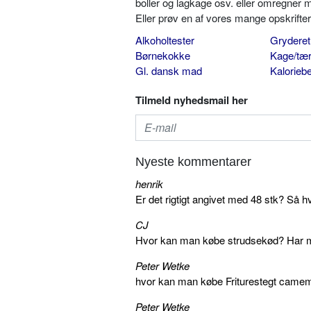
boller og lagkage osv. eller omregner 
Eller prøv en af vores mange opskrift
Alkoholtester
Gryderet
Børnekokke
Kage/tær
Gl. dansk mad
Kalorieb
Tilmeld nyhedsmail her
Nyeste kommentarer
henrik
Er det rigtigt angivet med 48 stk? Så h
CJ
Hvor kan man købe strudsekød? Har me
Peter Wetke
hvor kan man købe Friturestegt camem
Peter Wetke