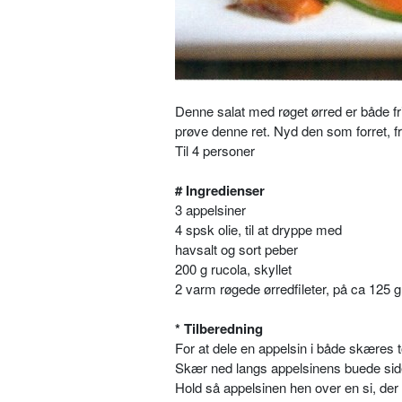
Denne salat med røget ørred er både fri
prøve denne ret. Nyd den som forret, f
Til 4 personer
# Ingredienser
3 appelsiner
4 spsk olie, til at dryppe med
havsalt og sort peber
200 g rucola, skyllet
2 varm røgede ørredfileter, på ca 125 g
* Tilberedning
For at dele en appelsin i både skæres 
Skær ned langs appelsinens buede side
Hold så appelsinen hen over en si, der 