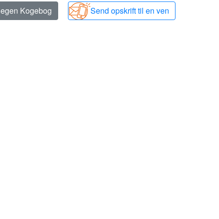
n egen Kogebog
Send opskrift til en ven