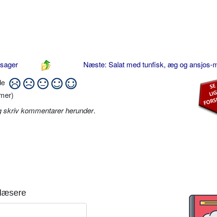
nsager
Næste: Salat med tunfisk, æg og ansjos
ide
mer)
g skriv kommentarer herunder
.
læsere