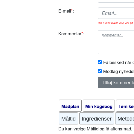
E-mail
*
:
Din e-mail bliver ikke vist på 
Kommentar
*
:
Få besked når d
Modtag nyhedsb
Madplan
Min kogebog
Tøm kø
Måltid
Ingredienser
Metod
Du kan vælge Måltid og få aftensmad, fr