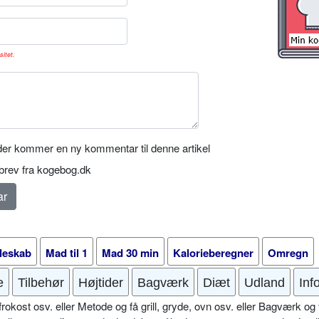
sitet.
er kommer en ny kommentar til denne artikel
rev fra kogebog.dk
leskab
Mad til 1
Mad 30 min
Kalorieberegner
Omregn
e
Tilbehør
Højtider
Bagværk
Diæt
Udland
Inf
okost osv. eller Metode og få grill, gryde, ovn osv. eller Bagværk og 