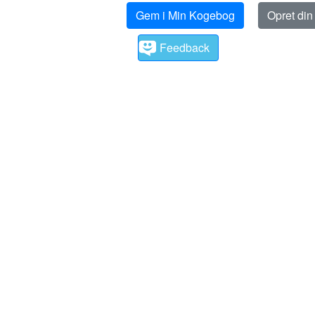
Gem i Min Kogebog
Opret di
Feedback