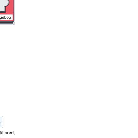
o
få brød,