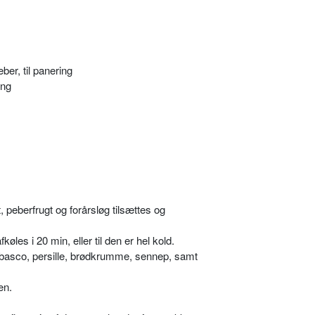
er, til panering
ing
, peberfrugt og forårsløg tilsættes og
øles i 20 min, eller til den er hel kold.
abasco, persille, brødkrumme, sennep, samt
en.