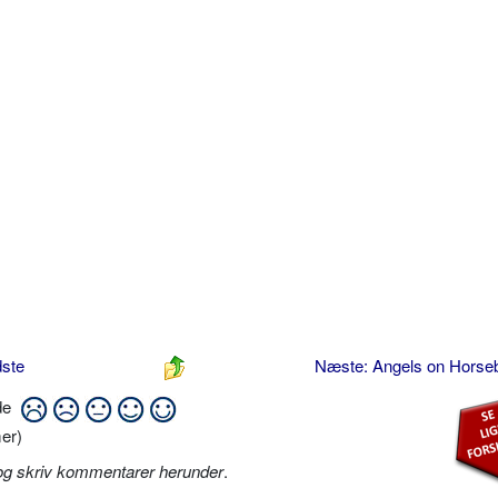
dste
Næste: Angels on Hors
ide
er)
og skriv kommentarer herunder
.