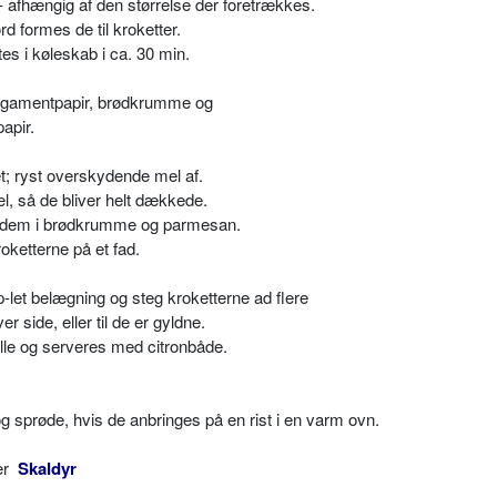
r - afhængig af den størrelse der foretrækkes.
 formes de til kroketter.
es i køleskab i ca. 30 min.
pergamentpapir, brødkrumme og
apir.
t; ryst overskydende mel af.
l, så de bliver helt dækkede.
d dem i brødkrumme og parmesan.
ketterne på et fad.
-let belægning og steg kroketterne ad flere
side, eller til de er gyldne.
le og serveres med citronbåde.
 sprøde, hvis de anbringes på en rist i en varm ovn.
ler
Skaldyr