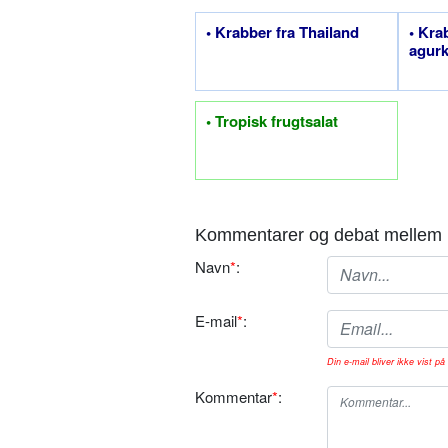
• Krabber fra Thailand
• Kra
agurk
• Tropisk frugtsalat
Kommentarer og debat mellem 
Navn
*
:
E-mail
*
:
Din e-mail bliver ikke vist på 
Kommentar
*
: