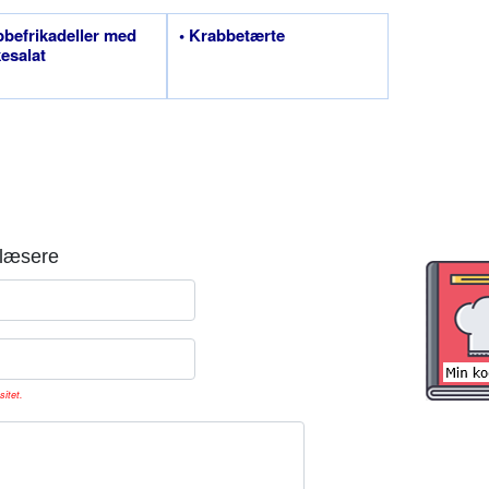
bbefrikadeller med
• Krabbetærte
esalat
læsere
sitet.