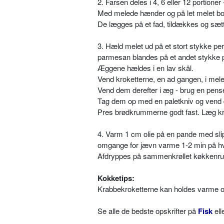
2. Farsen deles i 4, 6 eller 12 portione
Med melede hænder og på let melet bord
De lægges på et fad, tildækkes og sætt
3. Hæld melet ud på et stort stykke 
parmesan blandes på et andet stykke p
Æggene hældes i en lav skål.
Vend kroketterne, en ad gangen, i mele
Vend dem derefter i æg - brug en pense
Tag dem op med en paletkniv og ven
Pres brødkrummerne godt fast. Læg kro
4. Varm 1 cm olie på en pande med slip
omgange for jævn varme 1-2 min på hver 
Afdryppes på sammenkrøllet køkkenrul
Kokketips:
Krabbekroketterne kan holdes varme og
Se alle de bedste opskrifter på
Fisk
el