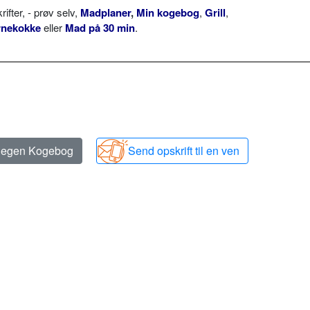
ter, - prøv selv,
Madplaner
,
Min kogebog
,
Grill
,
rnekokke
eller
Mad på 30 min
.
n egen Kogebog
Send opskrift til en ven