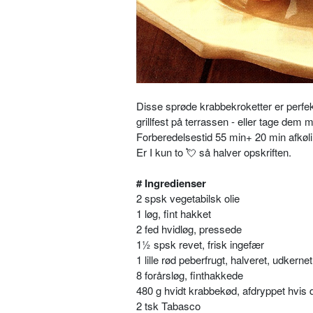
Disse sprøde krabbekroketter er perfekt
grillfest på terrassen - eller tage de
Forberedelsestid 55 min+ 20 min afkøli
Er I kun to 💘 så halver opskriften.
# Ingredienser
2 spsk vegetabilsk olie
1 løg, fint hakket
2 fed hvidløg, pressede
1½ spsk revet, frisk ingefær
1 lille rød peberfrugt, halveret, udkerne
8 forårsløg, finthakkede
480 g hvidt krabbekød, afdryppet hvis 
2 tsk Tabasco