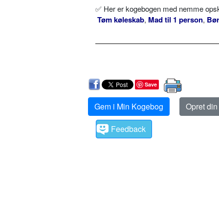
✅ Her er kogebogen med nemme opskrif
Tøm køleskab
,
Mad til 1 person
,
Bø
Save
Gem i Min Kogebog
Opret di
Feedback