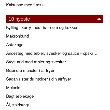
Kålsuppe med flæsk
10 nyeste
Kylling i karry med ris - nem og lækker
Makronbund
Astakage
Andesteg med æbler, svesker og sauce - opskrift også til jul
Stegt and med æbler og svesker
Brændte mandler i airfryer
Sådan rister du nødder i din airfryer
Melonis
Bagt æblekage
Ål, spidstegt