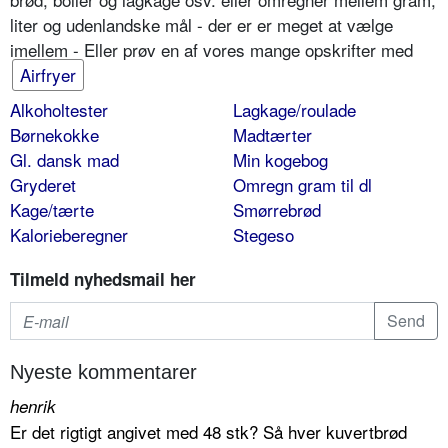
liter og udenlandske mål - der er er meget at vælge
imellem - Eller prøv en af vores mange opskrifter med
Airfryer
Alkoholtester
Lagkage/roulade
Børnekokke
Madtærter
Gl. dansk mad
Min kogebog
Gryderet
Omregn gram til dl
Kage/tærte
Smørrebrød
Kalorieberegner
Stegeso
Tilmeld nyhedsmail her
Nyeste kommentarer
henrik
Er det rigtigt angivet med 48 stk? Så hver kuvertbrød