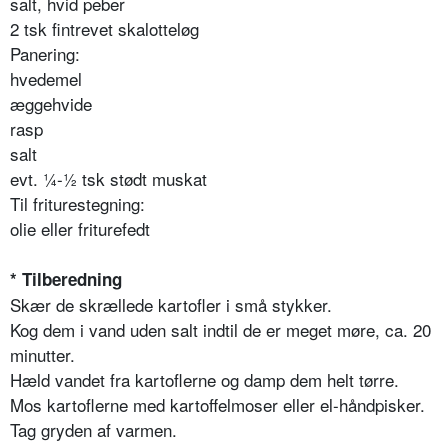
salt, hvid peber
2 tsk fintrevet skalotteløg
Panering:
hvedemel
æggehvide
rasp
salt
evt. ¼-½ tsk stødt muskat
Til friturestegning:
olie eller friturefedt
* Tilberedning
Skær de skrællede kartofler i små stykker.
Kog dem i vand uden salt indtil de er meget møre, ca. 20
minutter.
Hæld vandet fra kartoflerne og damp dem helt tørre.
Mos kartoflerne med kartoffelmoser eller el-håndpisker.
Tag gryden af varmen.