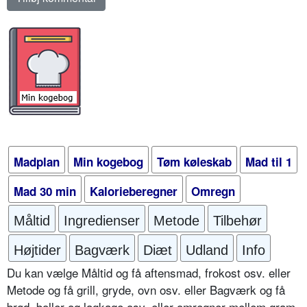
Madplan
Min kogebog
Tøm køleskab
Mad til 1
Mad 30 min
Kalorieberegner
Omregn
Måltid
Ingredienser
Metode
Tilbehør
Højtider
Bagværk
Diæt
Udland
Info
Du kan vælge Måltid og få aftensmad, frokost osv. eller
Metode og få grill, gryde, ovn osv. eller Bagværk og få
brød, boller og lagkage osv. eller omregner mellem gram,