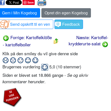
Save
Gem i Min Kogebog
Opret din egen Kogebog
Send opskrift til en ven
Feedback
Forrige: Kartoffelklöße
Næste: Kartoffel-
krydderurte-salat
- kartoffelboller
Klik på den smiley du vil give denne side
Brugernes vurdering
5,0
(
10
stemmer)
Siden er blevet set 18.866 gange -
Se og skriv
.
kommentarer herunder