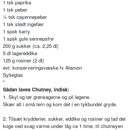
1 tsk paprika
1 tsk peber
½ tsk cayennepeber
1 tsk stødt ingefær
1 spsk karry
1 spsk gule sennepsfrø
200 g sukker (ca. 2,25 dl)
5 dl lagereddike
125 g rosiner (2 dl)
evt. konserveringsvæske fx Atamon
Sylteglas
*
Sådan laves Chutney, indisk:
1. Skyl og tør grønsagerne og pil løgene.
Skær alt i små tern og kom det i en tykbundet gryde.
2. Tilsæt krydderier, sukker, eddike og rosiner og lad det
koge ved svag varme under låg ca 1 time, til chutneyen