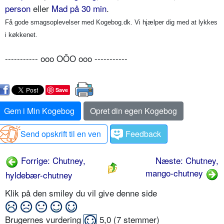
person
eller
Mad på 30 min
.
Få gode smagsoplevelser med Kogebog.dk. Vi hjælper dig med at lykkes
i køkkenet.
----------- ooo OÔO ooo -----------
Save
Gem i Min Kogebog
Opret din egen Kogebog
Send opskrift til en ven
Feedback
Forrige: Chutney,
Næste: Chutney,
mango-chutney
hyldebær-chutney
Klik på den smiley du vil give denne side
Brugernes vurdering
5,0
(
7
stemmer)