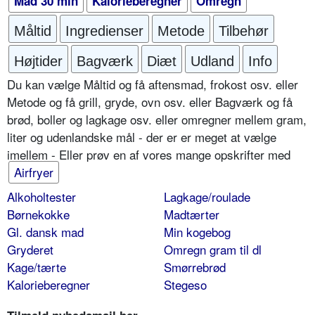
Mad 30 min
Kalorieberegner
Omregn
Måltid
Ingredienser
Metode
Tilbehør
Højtider
Bagværk
Diæt
Udland
Info
Du kan vælge Måltid og få aftensmad, frokost osv. eller
Metode og få grill, gryde, ovn osv. eller Bagværk og få
brød, boller og lagkage osv. eller omregner mellem gram,
liter og udenlandske mål - der er er meget at vælge
imellem - Eller prøv en af vores mange opskrifter med
Airfryer
Alkoholtester
Lagkage/roulade
Børnekokke
Madtærter
Gl. dansk mad
Min kogebog
Gryderet
Omregn gram til dl
Kage/tærte
Smørrebrød
Kalorieberegner
Stegeso