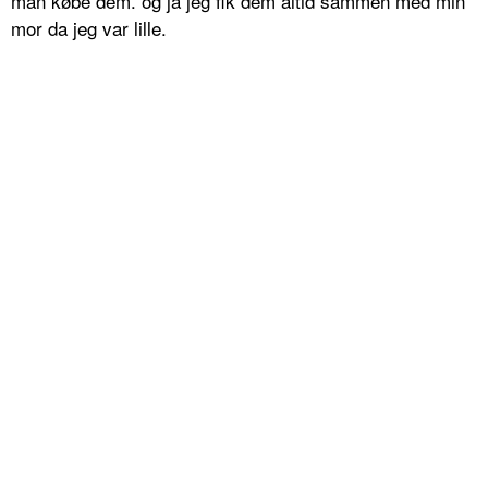
man købe dem. og ja jeg fik dem altid sammen med min
mor da jeg var lille.