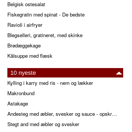
Belgisk ostesalat
Fiskegratin med spinat - De bedste
Ravioli i airfryer
Blegselleri, gratineret, med skinke
Brødæggekage
Kålsuppe med flæsk
10 nyeste
Kylling i karry med ris - nem og lækker
Makronbund
Astakage
Andesteg med æbler, svesker og sauce - opskrift også til jul
Stegt and med æbler og svesker