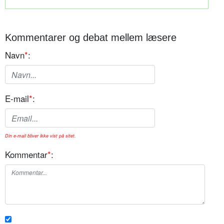
Kommentarer og debat mellem læsere
Navn
*
:
E-mail
*
:
Din e-mail bliver ikke vist på sitet.
Kommentar
*
: