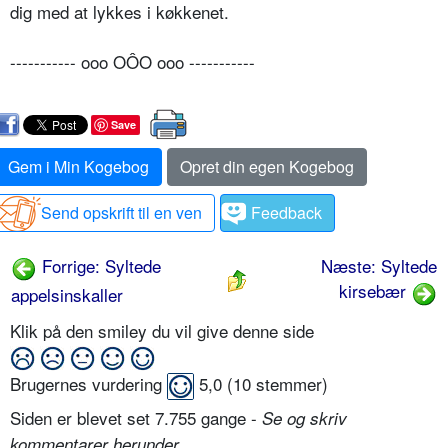
dig med at lykkes i køkkenet.
----------- ooo OÔO ooo -----------
Save
Gem i Min Kogebog
Opret din egen Kogebog
Send opskrift til en ven
Feedback
Forrige: Syltede
Næste: Syltede
kirsebær
appelsinskaller
Klik på den smiley du vil give denne side
Brugernes vurdering
5,0
(
10
stemmer)
Siden er blevet set 7.755 gange -
Se og skriv
.
kommentarer herunder