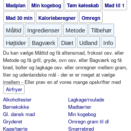
Madplan
Min kogebog
Tøm køleskab
Mad til 1
Mad 30 min
Kalorieberegner
Omregn
Måltid
Ingredienser
Metode
Tilbehør
Højtider
Bagværk
Diæt
Udland
Info
Du kan vælge Måltid og få aftensmad, frokost osv. eller
Metode og få grill, gryde, ovn osv. eller Bagværk og få
brød, boller og lagkage osv. eller omregner mellem gram,
liter og udenlandske mål - der er er meget at vælge
imellem - Eller prøv en af vores mange opskrifter med
Airfryer
Alkoholtester
Lagkage/roulade
Børnekokke
Madtærter
Gl. dansk mad
Min kogebog
Gryderet
Omregn gram til dl
Kage/tærte
Smørrebrød