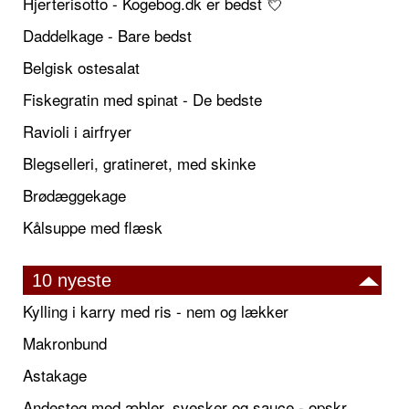
Hjerterisotto - Kogebog.dk er bedst 💘
Daddelkage - Bare bedst
Belgisk ostesalat
Fiskegratin med spinat - De bedste
Ravioli i airfryer
Blegselleri, gratineret, med skinke
Brødæggekage
Kålsuppe med flæsk
10 nyeste
Kylling i karry med ris - nem og lækker
Makronbund
Astakage
Andesteg med æbler, svesker og sauce - opskrift også til jul