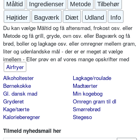
Måltid
Ingredienser
Metode
Tilbehør
Højtider
Bagværk
Diæt
Udland
Info
Du kan vælge Måltid og få aftensmad, frokost osv. eller
Metode og få grill, gryde, ovn osv. eller Bagværk og få
brød, boller og lagkage osv. eller omregner mellem gram,
liter og udenlandske mål - der er er meget at vælge
imellem - Eller prøv en af vores mange opskrifter med
Airfryer
Alkoholtester
Lagkage/roulade
Børnekokke
Madtærter
Gl. dansk mad
Min kogebog
Gryderet
Omregn gram til dl
Kage/tærte
Smørrebrød
Kalorieberegner
Stegeso
Tilmeld nyhedsmail her