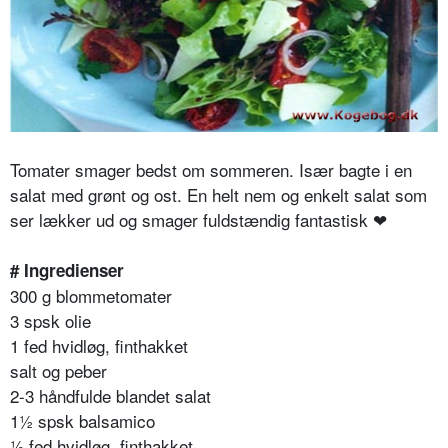
Tomater smager bedst om sommeren. Især bagte i en
salat med grønt og ost. En helt nem og enkelt salat som
ser lækker ud og smager fuldstændig fantastisk ❤
# Ingredienser
300 g blommetomater
3 spsk olie
1 fed hvidløg, finthakket
salt og peber
2-3 håndfulde blandet salat
1½ spsk balsamico
½ fed hvidløg, finthakket