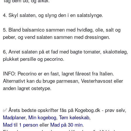
Tag dem ud, og afkøl.
4. Skyl salaten, og slyng den i en salatslynge.
5. Bland balsamico sammen med hvidløg, olie, salt og
peber, og vend salaten sammen med dressingen.
6, Anret salaten på et fad med bagte tomater, skalotteløg,
plukket persille og pecorino.
INFO: Pecorino er en fast, lagret fåreost fra Italien.
Alternativt kan du bruge parmesan, Vesterhavsost eller
anden lagret ostetype.
✅
Årets bedste opskrifter fås på Kogebog.dk - prøv selv,
Madplaner
,
Min kogebog
,
Tøm køleskab
,
Mad til 1 person
eller
Mad på 30 min
.