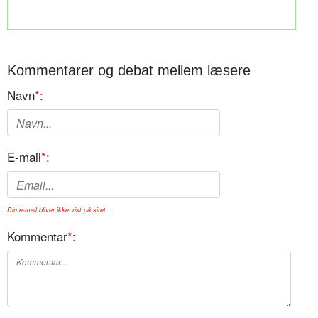
Kommentarer og debat mellem læsere
Navn
*
:
E-mail
*
:
Din e-mail bliver ikke vist på sitet.
Kommentar
*
: