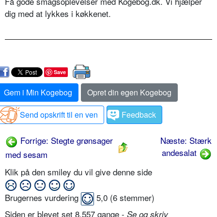
Få gode smagsoplevelser med Kogebog.dk. Vi hjælper
dig med at lykkes i køkkenet.
Save
Gem i Min Kogebog
Opret din egen Kogebog
Send opskrift til en ven
Feedback
Forrige: Stegte grønsager
Næste: Stærk
andesalat
med sesam
Klik på den smiley du vil give denne side
Brugernes vurdering
5,0
(
6
stemmer)
Siden er blevet set 8.557 gange -
Se og skriv