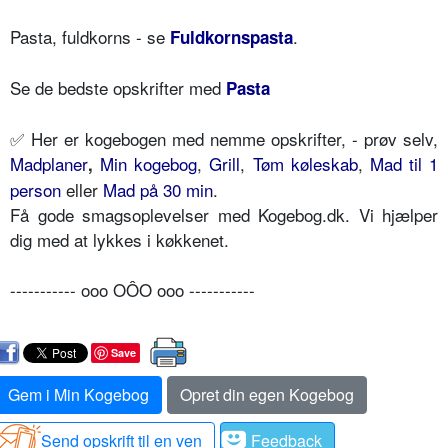
Pasta, fuldkorns - se
.
Fuldkornspasta
Se de bedste opskrifter med
Pasta
✅
Her er kogebogen med nemme opskrifter, - prøv selv,
Madplaner
Min kogebog
,
Grill
,
Tøm køleskab
,
Mad til 1
,
person
eller
Mad på 30 min
.
Få gode smagsoplevelser med Kogebog.dk. Vi hjælper
dig med at lykkes i køkkenet.
----------- ooo OÔO ooo -----------
Save
Gem i Min Kogebog
Opret din egen Kogebog
Send opskrift til en ven
Feedback