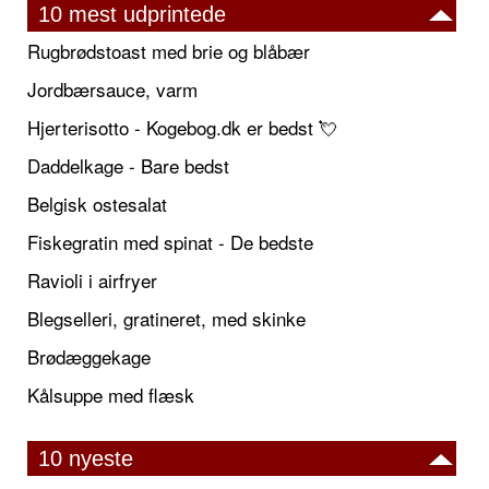
10 mest udprintede
Rugbrødstoast med brie og blåbær
Jordbærsauce, varm
Hjerterisotto - Kogebog.dk er bedst 💘
Daddelkage - Bare bedst
Belgisk ostesalat
Fiskegratin med spinat - De bedste
Ravioli i airfryer
Blegselleri, gratineret, med skinke
Brødæggekage
Kålsuppe med flæsk
10 nyeste