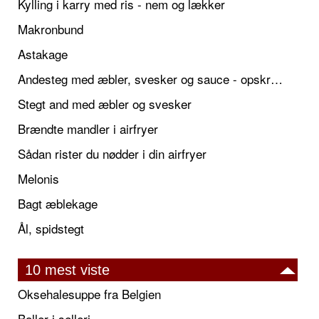
Kylling i karry med ris - nem og lækker
Makronbund
Astakage
Andesteg med æbler, svesker og sauce - opskrift også til jul
Stegt and med æbler og svesker
Brændte mandler i airfryer
Sådan rister du nødder i din airfryer
Melonis
Bagt æblekage
Ål, spidstegt
10 mest viste
Oksehalesuppe fra Belgien
Boller i selleri