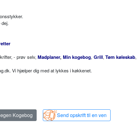
tionsstykker.
 dej.
etter
fter, - prøv selv,
Madplaner
,
Min kogebog
,
Grill
,
Tøm køleskab
,
dk. Vi hjælper dig med at lykkes i køkkenet.
n egen Kogebog
Send opskrift til en ven