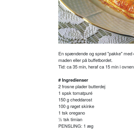
En spændende og sprød "pakke" med dejli
maden eller på buffetbordet.
Tid: ca 35 min, heraf ca 15 min i ovnen
# Ingredienser
2 frosne plader butterdej
1 spsk tomatpuré
150 g cheddarost
100 g røget skinke
1 tsk oregano
½ tsk timian
PENSLING: 1 æg