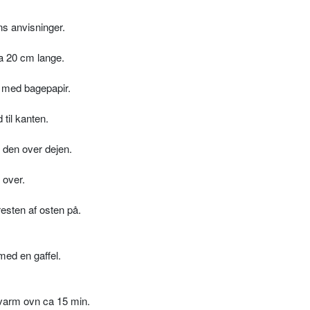
ns anvisninger.
 ca 20 cm lange.
 med bagepapir.
til kanten.
f den over dejen.
 over.
esten af osten på.
med en gaffel.
C varm ovn ca 15 min.