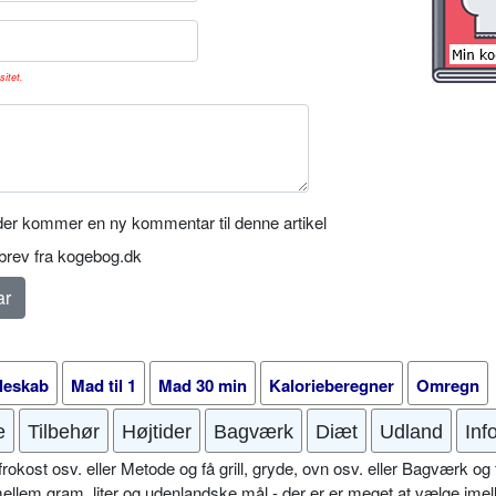
sitet.
er kommer en ny kommentar til denne artikel
rev fra kogebog.dk
leskab
Mad til 1
Mad 30 min
Kalorieberegner
Omregn
e
Tilbehør
Højtider
Bagværk
Diæt
Udland
Inf
okost osv. eller Metode og få grill, gryde, ovn osv. eller Bagværk og 
mellem gram, liter og udenlandske mål - der er er meget at vælge imel