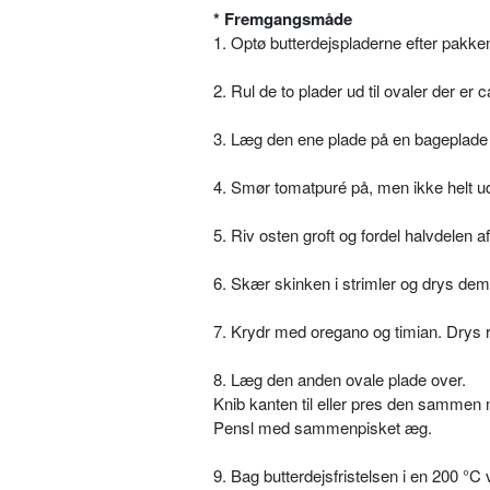
* Fremgangsmåde
1. Optø butterdejspladerne efter pakke
2. Rul de to plader ud til ovaler der er
3. Læg den ene plade på en bageplade
4. Smør tomatpuré på, men ikke helt ud 
5. Riv osten groft og fordel halvdelen a
6. Skær skinken i strimler og drys dem
7. Krydr med oregano og timian. Drys r
8. Læg den anden ovale plade over.
Knib kanten til eller pres den sammen 
Pensl med sammenpisket æg.
9. Bag butterdejsfristelsen i en 200 °