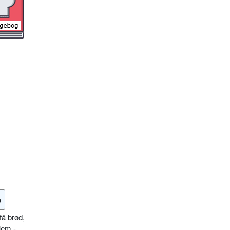
o
få brød,
lem -