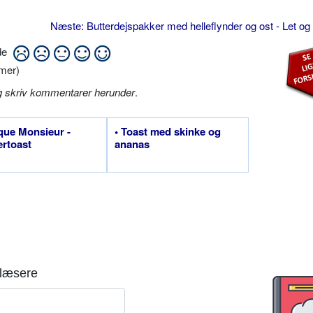
Næste: Butterdejspakker med helleflynder og ost - Let og
ide
mer)
g skriv kommentarer herunder
.
que Monsieur -
• Toast med skinke og
ertoast
ananas
læsere