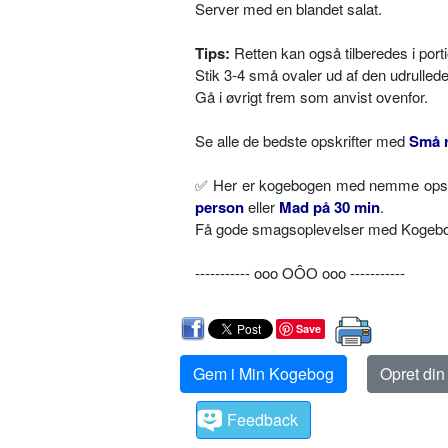
Server med en blandet salat.
Tips:
Retten kan også tilberedes i por
Stik 3-4 små ovaler ud af den udrullede
Gå i øvrigt frem som anvist ovenfor.
Se alle de bedste opskrifter med
Små r
✅
Her er kogebogen med nemme opskri
person
eller
Mad på 30 min
.
Få gode smagsoplevelser med Kogebog.
----------- ooo OÔO ooo -----------
Save
Gem i Min Kogebog
Opret di
Feedback