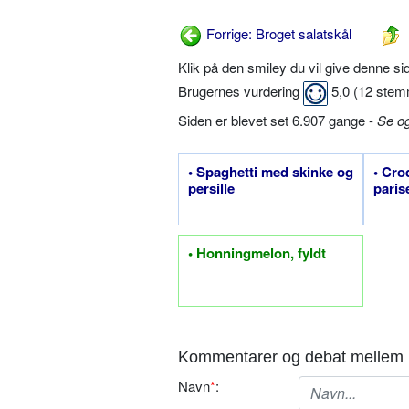
Forrige: Broget salatskål
Klik på den smiley du vil give denne s
Brugernes vurdering
5,0
(
12
stem
Siden er blevet set 6.907 gange -
Se o
• Spaghetti med skinke og
• Cro
persille
paris
• Honningmelon, fyldt
Kommentarer og debat mellem 
Navn
*
: