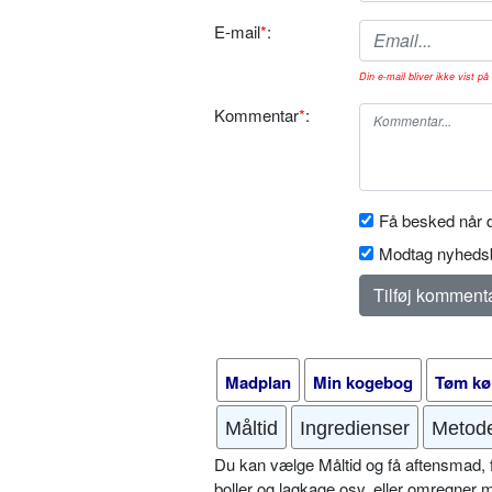
E-mail
*
:
Din e-mail bliver ikke vist på 
Kommentar
*
:
Få besked når d
Modtag nyhedsb
Madplan
Min kogebog
Tøm kø
Måltid
Ingredienser
Metod
Du kan vælge Måltid og få aftensmad, fr
boller og lagkage osv. eller omregner 