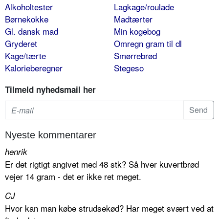
Alkoholtester
Lagkage/roulade
Børnekokke
Madtærter
Gl. dansk mad
Min kogebog
Gryderet
Omregn gram til dl
Kage/tærte
Smørrebrød
Kalorieberegner
Stegeso
Tilmeld nyhedsmail her
Nyeste kommentarer
henrik
Er det rigtigt angivet med 48 stk? Så hver kuvertbrød
vejer 14 gram - det er ikke ret meget.
CJ
Hvor kan man købe strudsekød? Har meget svært ved at