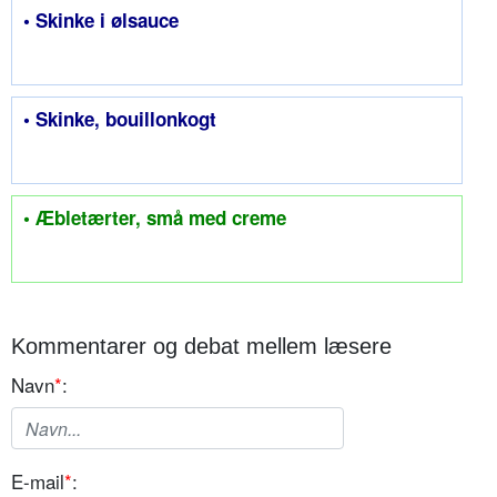
• Skinke i ølsauce
• Skinke, bouillonkogt
• Æbletærter, små med creme
Kommentarer og debat mellem læsere
Navn
*
:
E-mail
*
: