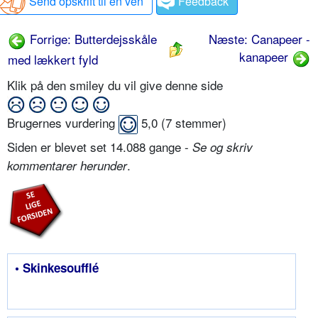
Send opskrift til en ven
Feedback
Forrige: Butterdejsskåle
Næste: Canapeer -
kanapeer
med lækkert fyld
Klik på den smiley du vil give denne side
Brugernes vurdering
5,0
(
7
stemmer)
Siden er blevet set 14.088 gange -
Se og skriv
.
kommentarer herunder
• Skinkesoufflé