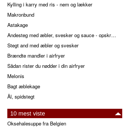
Kylling i karry med ris - nem og lækker
Makronbund
Astakage
Andesteg med æbler, svesker og sauce - opskrift også til jul
Stegt and med æbler og svesker
Brændte mandler i airfryer
Sådan rister du nødder i din airfryer
Melonis
Bagt æblekage
Ål, spidstegt
10 mest viste
Oksehalesuppe fra Belgien