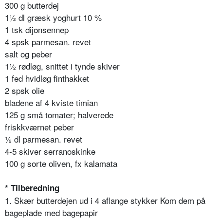
300 g butterdej
1½ dl græsk yoghurt 10 %
1 tsk dijonsennep
4 spsk parmesan. revet
salt og peber
1½ rødløg, snittet i tynde skiver
1 fed hvidløg finthakket
2 spsk olie
bladene af 4 kviste timian
125 g små tomater; halverede
friskkværnet peber
½ dl parmesan. revet
4-5 skiver serranoskinke
100 g sorte oliven, fx kalamata
* Tilberedning
1. Skær butterdejen ud i 4 aflange stykker Kom dem på
bageplade med bagepapir