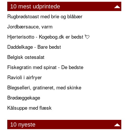
10 mest udprintede
Rugbrødstoast med brie og blåbær
Jordbærsauce, varm
Hjerterisotto - Kogebog.dk er bedst 💘
Daddelkage - Bare bedst
Belgisk ostesalat
Fiskegratin med spinat - De bedste
Ravioli i airfryer
Blegselleri, gratineret, med skinke
Brødæggekage
Kålsuppe med flæsk
10 nyeste