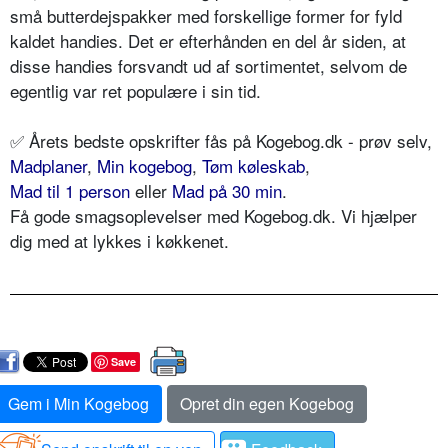
små butterdejspakker med forskellige former for fyld
kaldet handies. Det er efterhånden en del år siden, at
disse handies forsvandt ud af sortimentet, selvom de
egentlig var ret populære i sin tid.
✅
Årets bedste opskrifter fås på Kogebog.dk - prøv selv,
Madplaner
,
Min kogebog
,
Tøm køleskab
,
Mad til 1 person
eller
Mad på 30 min
.
Få gode smagsoplevelser med Kogebog.dk. Vi hjælper
dig med at lykkes i køkkenet.
Save
Gem i Min Kogebog
Opret din egen Kogebog