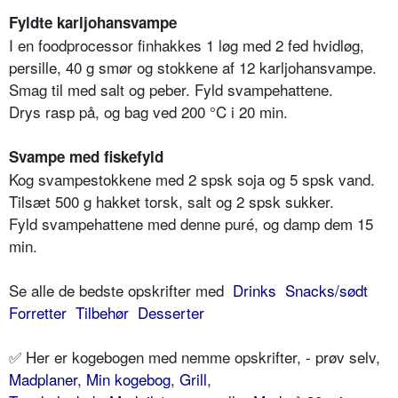
Fyldte karljohansvampe
I en foodprocessor finhakkes 1 løg med 2 fed hvidløg,
persille, 40 g smør og stokkene af 12 karljohansvampe.
Smag til med salt og peber. Fyld svampehattene.
Drys rasp på, og bag ved 200 °C i 20 min.
Svampe med fiskefyld
Kog svampestokkene med 2 spsk soja og 5 spsk vand.
Tilsæt 500 g hakket torsk, salt og 2 spsk sukker.
Fyld svampehattene med denne puré, og damp dem 15
min.
Se alle de bedste opskrifter med
Drinks
Snacks/sødt
Forretter
Tilbehør
Desserter
✅ Her er kogebogen med nemme opskrifter, - prøv selv,
Madplaner
,
Min kogebog
,
Grill
,