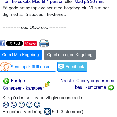
Tøm køleskab
,
Mad til 1 person
eller
Mad på 30 min
.
Få gode smagsoplevelser med Kogebog.dk. Vi hjælper
dig med at få succes i køkkenet.
----------- ooo OÔO ooo -----------
Save
Gem i Min Kogebog
Opret din egen Kogebog
Send opskrift til en ven
Feedback
Forrige:
Næste: Cherrytomater med
basilikumcreme
Canapeer - kanapeer
Klik på den smiley du vil give denne side
Brugernes vurdering
5,0
(
3
stemmer)