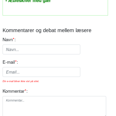
• Æbleskiver med gær
Kommentarer og debat mellem læsere
Navn
*
:
E-mail
*
:
Din e-mail bliver ikke vist på sitet.
Kommentar
*
: