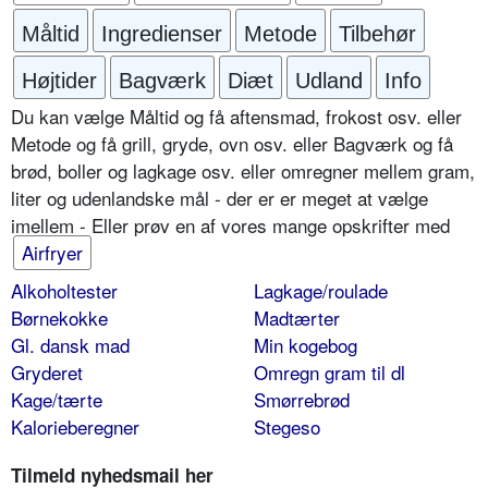
Måltid
Ingredienser
Metode
Tilbehør
Højtider
Bagværk
Diæt
Udland
Info
Du kan vælge Måltid og få aftensmad, frokost osv. eller
Metode og få grill, gryde, ovn osv. eller Bagværk og få
brød, boller og lagkage osv. eller omregner mellem gram,
liter og udenlandske mål - der er er meget at vælge
imellem - Eller prøv en af vores mange opskrifter med
Airfryer
Alkoholtester
Lagkage/roulade
Børnekokke
Madtærter
Gl. dansk mad
Min kogebog
Gryderet
Omregn gram til dl
Kage/tærte
Smørrebrød
Kalorieberegner
Stegeso
Tilmeld nyhedsmail her