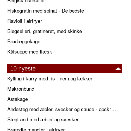
Belgisk ostesalat
Fiskegratin med spinat - De bedste
Ravioli i airfryer
Blegselleri, gratineret, med skinke
Brødæggekage
Kålsuppe med flæsk
10 nyeste
Kylling i karry med ris - nem og lækker
Makronbund
Astakage
Andesteg med æbler, svesker og sauce - opskrift også til jul
Stegt and med æbler og svesker
Brændte mandler i airfryer